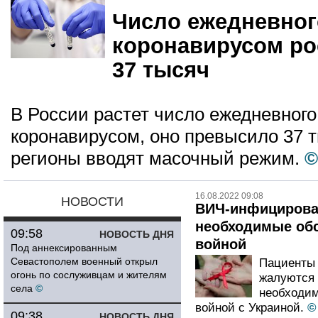
Число ежедневног
коронавирусом р
37 тысяч
В России растет число ежедневног
коронавирусом, оно превысило 37 
регионы вводят масочный режим.
©
16.08.2022 09:08
НОВОСТИ
ВИЧ-инфицирова
необходимые обс
09:58
НОВОСТЬ ДНЯ
войной
Под аннексированным
Севастополем военный открыл
Пациенты 
огонь по сослуживцам и жителям
жалуются 
села
©
необходим
войной с Украиной.
©
09:38
НОВОСТЬ ДНЯ