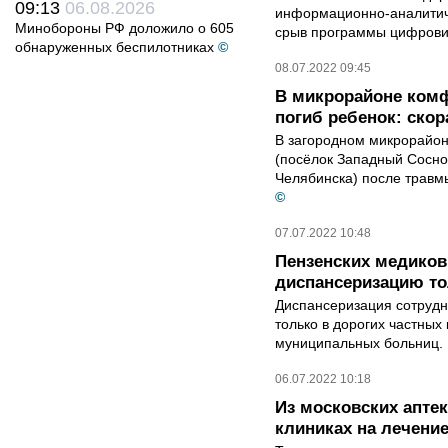
09:13
06.08.2026
информационно-аналитиче
Минобороны РФ доложило о 605
срыв программы цифрови
обнаруженных беспилотниках
©
08.07.2022 09:45
В микрорайоне ком
погиб ребенок: скор
В загородном микрорайон
(посёлок Западный Соснов
Челябинска) после травмы
©
07.07.2022 10:48
Пензенских медиков
диспансеризацию то
Диспансеризация сотрудн
только в дорогих частных 
муниципальных больниц. К
06.07.2022 10:18
Из московских аптек
клиниках на лечени