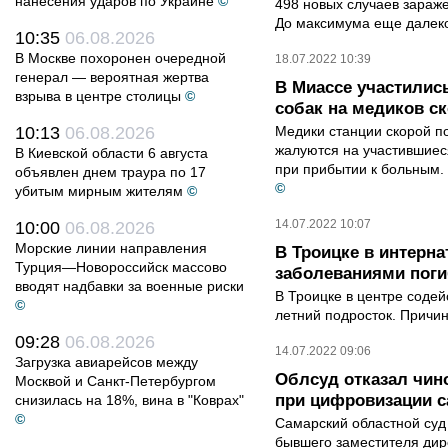
нанесения ударов по Украине
©
498 новых случаев зараж
До максимума еще далек
10:35
06.08.2026
В Москве похоронен очередной
18.07.2022 10:39
генерал — вероятная жертва
В Миассе участилис
взрыва в центре столицы
©
собак на медиков с
10:13
06.08.2026
Медики станции скорой п
жалуются на участившие
В Киевской области 6 августа
при прибытии к больным.
объявлен днем траура по 17
©
убитым мирным жителям
©
14.07.2022 10:07
10:00
06.08.2026
Морские линии направления
В Троицке в интерна
Турция—Новороссийск массово
заболеваниями поги
вводят надбавки за военные риски
В Троицке в центре соде
©
летний подросток. Причин
09:28
06.08.2026
14.07.2022 09:06
Загрузка авиарейсов между
Облсуд отказал чин
Москвой и Санкт-Петербургом
при цифровизации с
снизилась на 18%, вина в "Коврах"
©
Самарский областной суд
бывшего заместителя дир