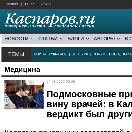
Главная
|
О нас
|
Архив
НОВОСТИ
СТАТЬИ
БЛОГИ
АВТОРЫ
В 
ТЕМЫ
ВОЙНА В УКРАИНЕ
|
ЦЕНЗУРА
|
ФОРУМ СВОБОДНОЙ 
Медицина
24.08.2022 09:08
Подмосковные пр
вину врачей: в Ка
вердикт был друг