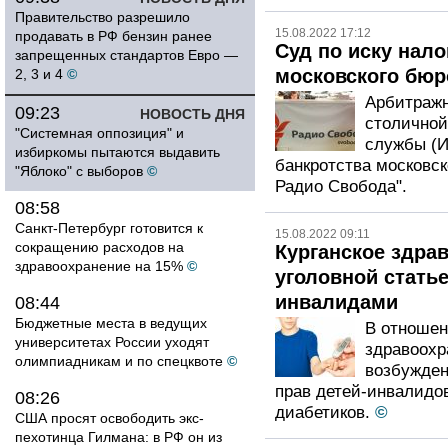
Правительство разрешило
15.08.2022 17:12
продавать в РФ бензин ранее
Суд по иску нало
запрещенных стандартов Евро —
московского бюр
2, 3 и 4
©
Арбитражн
09:23
НОВОСТЬ ДНЯ
столичной
"Системная оппозиция" и
службы (
избиркомы пытаются выдавить
банкротства московск
"Яблоко" с выборов
©
Радио Свобода".
08:58
Санкт-Петербург готовится к
15.08.2022 09:11
сокращению расходов на
Курганское здра
здравоохранение на 15%
©
уголовной статье
инвалидами
08:44
Бюджетные места в ведущих
В отношен
университетах России уходят
здравоохр
олимпиадникам и по спецквоте
©
возбужден
прав детей-инвалидов
08:26
диабетиков.
©
США просят освободить экс-
пехотинца Гилмана: в РФ он из