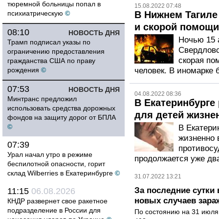
тюремной больницы попал в
15.08.2022 07:48
психиатрическую
©
В Нижнем Тагиле
и скорой помощи
08:10
НОВОСТЬ ДНЯ
Ночью 15 
Трамп подписал указы по
Свердловс
ограничению предоставления
скорая по
гражданства США по праву
рождения
©
человек. В иномарке 
07:53
НОВОСТЬ ДНЯ
04.08.2022 08:36
Минтранс предложил
В Екатеринбурге
использовать средства дорожных
для детей жизне
фондов на защиту дорог от БПЛА
©
В Екатери
жизненно 
07:39
противосу
Урал начал утро в режиме
продолжается уже дв
беспилотной опасности, горит
склад Wilberries в Екатеринбурге
©
31.07.2022 13:21
За последние сутки
11:15
06.08.2026
новых случаев зара
КНДР развернет свое ракетное
подразделение в России для
По состоянию на 31 июля 