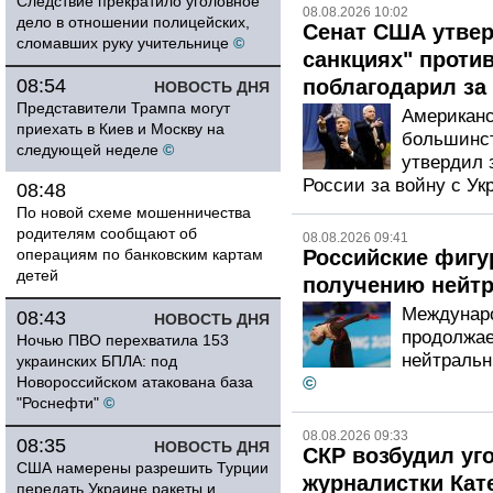
Следствие прекратило уголовное
08.08.2026 10:02
дело в отношении полицейских,
Сенат США утвер
сломавших руку учительнице
©
санкциях" проти
08:54
поблагодарил за
НОВОСТЬ ДНЯ
Представители Трампа могут
Американс
приехать в Киев и Москву на
большинст
следующей неделе
©
утвердил 
России за войну с Ук
08:48
По новой схеме мошенничества
родителям сообщают об
08.08.2026 09:41
операциям по банковским картам
Российские фигу
детей
получению нейтр
Междунаро
08:43
НОВОСТЬ ДНЯ
продолжае
Ночью ПВО перехватила 153
нейтральн
украинских БПЛА: под
Новороссийском атакована база
©
"Роснефти"
©
08.08.2026 09:33
08:35
НОВОСТЬ ДНЯ
СКР возбудил уг
США намерены разрешить Турции
журналистки Кат
передать Украине ракеты и