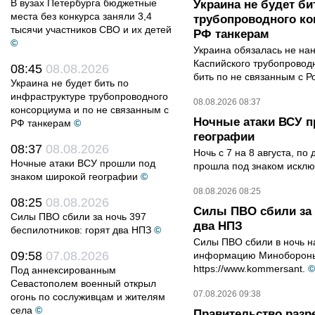
В вузах Петербурга бюджетные
Украина не будет би
места без конкурса заняли 3,4
трубопроводного ко
тысячи участников СВО и их детей
РФ танкерам
©
Украина обязалась не на
Каспийского трубопровод
08:45
08.08.2026
бить по не связанным с Р
Украина не будет бить по
инфраструктуре трубопроводного
08.08.2026 08:37
консорциума и по не связанным с
Ночные атаки ВСУ п
РФ танкерам
©
географии
08:37
08.08.2026
Ночь с 7 на 8 августа, п
Ночные атаки ВСУ прошли под
прошла под знаком исклю
знаком широкой географии
©
08.08.2026 08:25
08:25
08.08.2026
Силы ПВО сбили за 
Силы ПВО сбили за ночь 397
два НПЗ
беспилотников: горят два НПЗ
©
Силы ПВО сбили в ночь на
09:58
07.08.2026
информацию Минобороны 
https://www.kommersant.
©
Под аннексированным
Севастополем военный открыл
07.08.2026 09:38
огонь по сослуживцам и жителям
села
©
Правительство разр