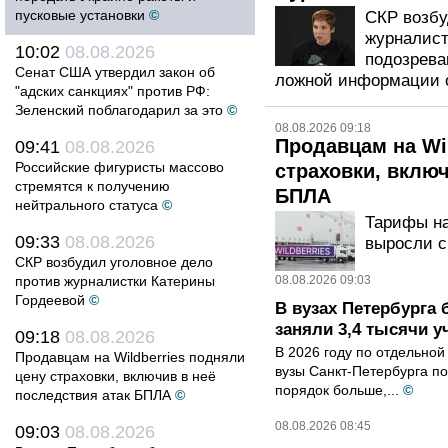
пусковые установки
©
СКР возбу
журналист
10:02
08.08.2026
подозрева
Сенат США утвердил закон об
ложной информации 
"адских санкциях" против РФ:
Зеленский поблагодарил за это
©
08.08.2026 09:18
Продавцам на Wi
09:41
08.08.2026
Российские фигуристы массово
страховки, включ
стремятся к получению
БПЛА
нейтрального статуса
©
Тарифы на
09:33
08.08.2026
выросли с 
СКР возбудил уголовное дело
против журналистки Катерины
08.08.2026 09:03
Гордеевой
©
В вузах Петербурга
заняли 3,4 тысячи у
09:18
08.08.2026
В 2026 году по отдельной
Продавцам на Wildberries подняли
вузы Санкт-Петербурга по
цену страховки, включив в неё
порядок больше,...
©
последствия атак БПЛА
©
08.08.2026 08:45
09:03
08.08.2026