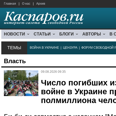
Главная
|
О нас
|
Архив
НОВОСТИ
СТАТЬИ
БЛОГИ
АВТОРЫ
В 
ТЕМЫ
ВОЙНА В УКРАИНЕ
|
ЦЕНЗУРА
|
ФОРУМ СВОБОДНОЙ 
Власть
09.08.2026 09:35
Число погибших и
войне в Украине 
полмиллиона чел