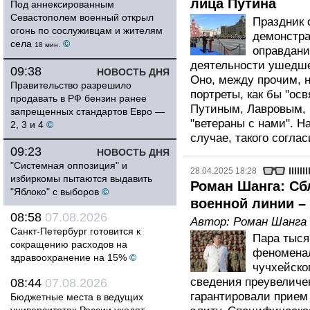
лица Путина
Под аннексированным
Севастополем военный открыл
Праздник 
огонь по сослуживцам и жителям
демонстра
села
©
18 мин.
оправдани
деятельности ушедше
09:38
НОВОСТЬ ДНЯ
Оно, между прочим, н
Правительство разрешило
портреты, как бы "ос
продавать в РФ бензин ранее
Путиным, Лавровым, 
запрещенных стандартов Евро —
"ветераны с нами". Н
2, 3 и 4
©
случае, такого соглас
09:23
НОВОСТЬ ДНЯ
"Системная оппозиция" и
28.04.2025 18:28
избиркомы пытаются выдавить
Роман Шанга: Сб
"Яблоко" с выборов
©
военной линии –
08:58
07.08.2026
Автор:
Роман Шанга
Санкт-Петербург готовится к
Пара тыся
сокращению расходов на
феноменал
здравоохранение на 15%
©
чучхейско
сведения преувеличе
08:44
07.08.2026
гарантировали прием
Бюджетные места в ведущих