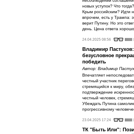
несоблюдении соглашений
новых уступок? Что тогда
Крым российским? Идти на
впрочем, есть у Трампа: э
верит Путину. Но это отв
день. Цена ответа хорошо
24.04.2025 08:56
Владимир Пастухов:
безусловное прекращ
победить
Автор:
Владимир Пастух
Впечатляет непоследоват
честный участник перегов
стремящийся к миру, обя
подтверждение искреннос
честный человек, стремящ
Убеждать Путина самолик
прогрессивному человечес
23.04.2025 17:24
ТК "Быть Или": Поз