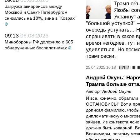
09:28
06.08.2026
Трамп объя
Загрузка авиарейсов между
Якобы сог
Москвой и Санкт-Петербургом
Украину" 
снизилась на 18%, вина в "Коврах"
"большой уступкой" –
©
очередь уступать… Н
09:13
06.08.2026
спрашивать в какое в
Минобороны РФ доложило о 605
время негодяев, тут 
обнаруженных беспилотниках
©
удивляться. Но посмо
трамповски.
25.04.2025 10:18
Андрей Окунь: Наро
Трампа больше отта
Автор:
Андрей Окунь
И все, конечно, обратили
ОСТАНОВИСЬ!" Вот я пря
дописал фамилию, чтобы 
дипломатическую многове
зайцев. Из контекста ясно
должна быть коварной. Бл
Владимиры, поэтому можн
обоим дуплетом.