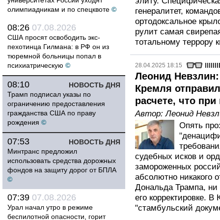
университетах России уходят
элиту. Специфическа
олимпиадникам и по спецквоте
©
генералитет, командо
ортодоксальное крыл
08:26
07.08.2026
рулит самая свирепая
США просят освободить экс-
тотальному террору 
пехотинца Гилмана: в РФ он из
тюремной больницы попал в
психиатрическую
©
28.04.2025 18:15
Леонид Невзлин:
08:10
НОВОСТЬ ДНЯ
Кремля отправил
Трамп подписал указы по
расчете, что при
ограничению предоставления
гражданства США по праву
Автор:
Леонид Невзл
рождения
©
Опять про
"денацифи
07:53
НОВОСТЬ ДНЯ
требовани
Минтранс предложил
судебных исков и орд
использовать средства дорожных
замороженных российс
фондов на защиту дорог от БПЛА
абсолютно никакого 
©
Дональда Трампа, ни
07:39
07.08.2026
его корректировке. В
Урал начал утро в режиме
"стамбульский докуме
беспилотной опасности, горит