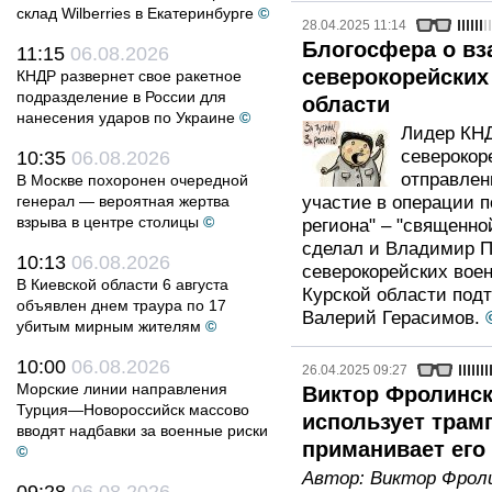
склад Wilberries в Екатеринбурге
©
28.04.2025 11:14
Блогосфера о вз
11:15
06.08.2026
северокорейских
КНДР развернет свое ракетное
подразделение в России для
области
нанесения ударов по Украине
©
Лидер КНД
северокор
10:35
06.08.2026
отправлен
В Москве похоронен очередной
генерал — вероятная жертва
участие в операции 
взрыва в центре столицы
©
региона" – "священно
сделал и Владимир П
10:13
06.08.2026
северокорейских вое
В Киевской области 6 августа
Курской области под
объявлен днем траура по 17
Валерий Герасимов.
убитым мирным жителям
©
10:00
06.08.2026
26.04.2025 09:27
Морские линии направления
Виктор Фролинск
Турция—Новороссийск массово
использует трам
вводят надбавки за военные риски
приманивает его
©
Автор:
Виктор Фрол