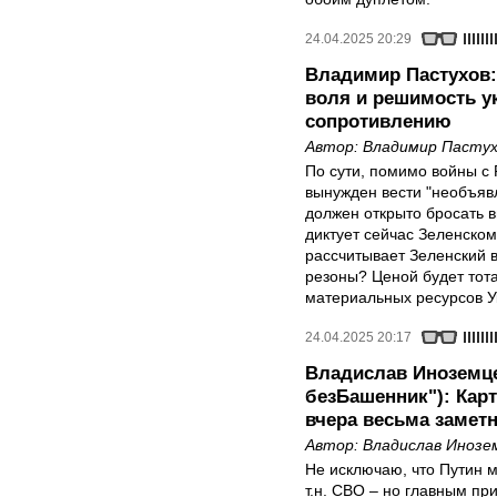
24.04.2025 20:29
Владимир Пастухов:
воля и решимость у
сопротивлению
Автор:
Владимир Пастух
По сути, помимо войны с
вынужден вести "необъяв
должен открыто бросать в
диктует сейчас Зеленско
рассчитывает Зеленский в
резоны? Ценой будет тот
материальных ресурсов У
24.04.2025 20:17
Владислав Иноземце
безБашенник"): Кар
вчера весьма замет
Автор:
Владислав Инозе
Не исключаю, что Путин м
т.н. СВО – но главным пр