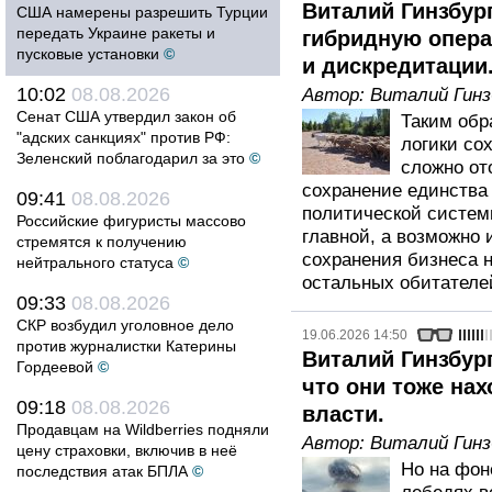
Виталий Гинзбур
США намерены разрешить Турции
передать Украине ракеты и
гибридную опера
пусковые установки
©
и дискредитации
10:02
08.08.2026
Автор:
Виталий Гинз
Сенат США утвердил закон об
Таким обр
"адских санкциях" против РФ:
логики со
Зеленский поблагодарил за это
©
сложно от
сохранение единства 
09:41
08.08.2026
политической систем
Российские фигуристы массово
главной, а возможно 
стремятся к получению
сохранения бизнеса н
нейтрального статуса
©
остальных обитателе
09:33
08.08.2026
СКР возбудил уголовное дело
19.06.2026 14:50
против журналистки Катерины
Виталий Гинзбург
Гордеевой
©
что они тоже нах
09:18
08.08.2026
власти.
Продавцам на Wildberries подняли
Автор:
Виталий Гинз
цену страховки, включив в неё
Но на фон
последствия атак БПЛА
©