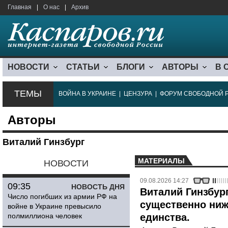
Главная
|
О нас
|
Архив
НОВОСТИ
СТАТЬИ
БЛОГИ
АВТОРЫ
В 
ТЕМЫ
ВОЙНА В УКРАИНЕ
|
ЦЕНЗУРА
|
ФОРУМ СВОБОДНОЙ 
Авторы
Виталий Гинзбург
МАТЕРИАЛЫ
НОВОСТИ
09.08.2026 14:27
09:35
НОВОСТЬ ДНЯ
Виталий Гинзбург
Число погибших из армии РФ на
существенно ниж
войне в Украине превысило
полмиллиона человек
единства.