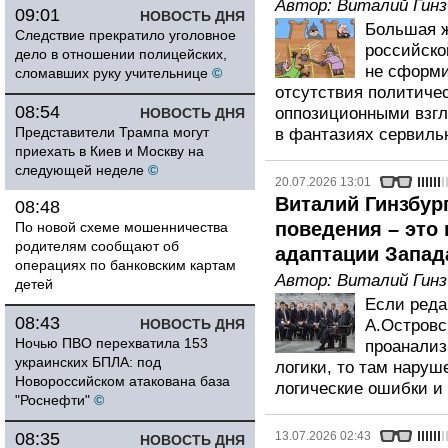
Автор:
Виталий Гинз
09:01
НОВОСТЬ ДНЯ
Большая ж
Следствие прекратило уголовное
российско
дело в отношении полицейских,
не сформи
сломавших руку учительнице
©
отсутствия политичес
08:54
оппозиционными взгл
НОВОСТЬ ДНЯ
Представители Трампа могут
в фантазиях сервильн
приехать в Киев и Москву на
следующей неделе
©
20.07.2026 13:01
Виталий Гинзбург
08:48
поведения – это
По новой схеме мошенничества
родителям сообщают об
адаптации Запад
операциях по банковским картам
Автор:
Виталий Гинз
детей
Если реда
08:43
НОВОСТЬ ДНЯ
А.Островс
Ночью ПВО перехватила 153
проанализ
украинских БПЛА: под
логики, то там наруш
Новороссийском атакована база
логические ошибки и 
"Роснефти"
©
08:35
13.07.2026 02:43
НОВОСТЬ ДНЯ