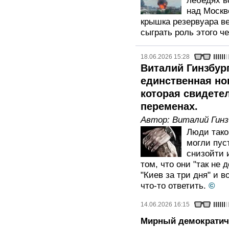
лебедях в
над Москв
крышка резервуара в
сыграть роль этого ч
18.06.2026 15:28
Виталий Гинзбург
единственная но
которая свидете
переменах.
Автор:
Виталий Гинз
Люди тако
могли пус
снизойти 
том, что они "так не
"Киев за три дня" и в
что-то ответить.
©
14.06.2026 16:15
Мирный демократич