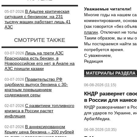
Уважаемые читатели!
В Адыгее критическая
05-07-2026
Многие годы на нашем са
ситуация с бензином: на 231
комментирования, основа
тысячу машин работает лишь 41
(как говорится «без объ
АЗС
плагин
. Отключил не толь
Таким образом, вы и мы о
СМОТРИТЕ ТАКЖЕ
Мы постараемся найти за
потребуется время.
Лишь на трети АЗС
03-07-2026
С уважением,
Краснодара есть бензин, в
Редакция
Новороссийске его нет, в Анапе на
АЗС пришли казаки
МАТЕРИАЛЫ РАЗДЕЛА
Правительство РФ
03-07-2026
одобрило выпуск бензина с 30-
06-08-2026 (11:15)
кратным превышением
КНДР развернет сво
содержания серы
в России для нанесе
С развитием топливного
02-07-2026
КНДР разворачивает в Ро
кризиса в России растет
для ударов по Украине, 
инфляция
АрбатМедиа.
В аннексированном
02-07-2026
06-08-2026 (10:35)
Крыму цена бензина – 200 рублей