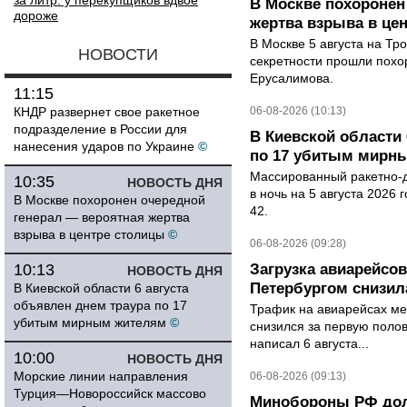
за литр: у перекупщиков вдвое
В Москве похоронен
дороже
жертва взрыва в це
В Москве 5 августа на Тр
НОВОСТИ
секретности прошли похо
Ерусалимова.
11:15
КНДР развернет свое ракетное
06-08-2026 (10:13)
подразделение в России для
В Киевской области 
нанесения ударов по Украине
©
по 17 убитым мирн
Массированный ракетно-д
10:35
НОВОСТЬ ДНЯ
в ночь на 5 августа 2026 
В Москве похоронен очередной
42.
генерал — вероятная жертва
взрыва в центре столицы
©
06-08-2026 (09:28)
10:13
Загрузка авиарейсо
НОВОСТЬ ДНЯ
Петербургом снизила
В Киевской области 6 августа
объявлен днем траура по 17
Трафик на авиарейсах ме
убитым мирным жителям
©
снизился за первую полов
написал 6 августа...
10:00
НОВОСТЬ ДНЯ
Морские линии направления
06-08-2026 (09:13)
Турция—Новороссийск массово
Минобороны РФ дол