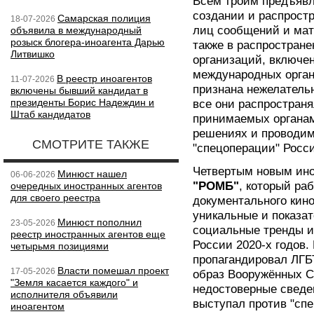
Всем троим предъявл
создании и распростр
Самарская полиция
18-07-2026
лиц сообщений и мат
объявила в международный
розыск блогера-иноагента Дарью
также в распростран
Литвишко
организаций, включе
международных орган
В реестр иноагентов
11-07-2026
признана нежелательн
включены бывший кандидат в
президенты Борис Надеждин и
все они распростран
Штаб кандидатов
принимаемых органам
решениях и проводим
СМОТРИТЕ ТАКЖЕ
"спецоперации" Росси
Четвертым новым ин
Минюст нашел
06-06-2026
"РОМБ"
, который ра
очередных иностранных агентов
для своего реестра
документального кино
уникальные и показа
Минюст пополнил
23-05-2026
социальные тренды и
реестр иностранных агентов еще
России 2020-х годов.
четырьмя позициями
пропагандировал ЛГБ
Власти помешал проект
17-05-2026
образ Вооружённых С
"Земля касается каждого" и
недостоверные сведен
исполнителя объявили
выступал против "сп
иноагентом