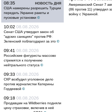
08:35
НОВОСТЬ ДНЯ
Американский Сенат 7 ав
США намерены разрешить Турции
(86 против 11) утвердил з
передать Украине ракеты и
войну с Украиной.
пусковые установки
©
10:02
08.08.2026
Сенат США утвердил закон об
"адских санкциях" против РФ:
Зеленский поблагодарил за это
©
09:41
08.08.2026
Российские фигуристы массово
стремятся к получению
нейтрального статуса
©
09:33
08.08.2026
СКР возбудил уголовное дело
против журналистки Катерины
Гордеевой
©
09:18
08.08.2026
Продавцам на Wildberries подняли
цену страховки, включив в неё