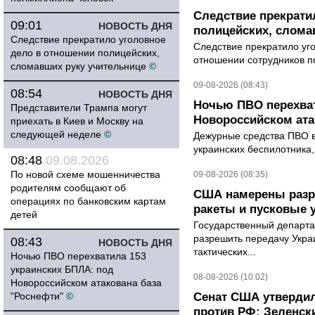
Следствие прекрати
09:01
НОВОСТЬ ДНЯ
полицейских, слома
Следствие прекратило уголовное
Следствие прекратило уг
дело в отношении полицейских,
отношении сотрудников п
сломавших руку учительнице
©
09-08-2026 (08:43)
08:54
НОВОСТЬ ДНЯ
Ночью ПВО перехват
Представители Трампа могут
Новороссийском ата
приехать в Киев и Москву на
следующей неделе
©
Дежурные средства ПВО в 
украинских беспилотника
08:48
09.08.2026
По новой схеме мошенничества
09-08-2026 (08:35)
родителям сообщают об
США намерены разре
операциях по банковским картам
ракеты и пусковые 
детей
Государственный департ
разрешить передачу Украи
08:43
НОВОСТЬ ДНЯ
тактических...
Ночью ПВО перехватила 153
украинских БПЛА: под
08-08-2026 (10:02)
Новороссийском атакована база
"Роснефти"
©
Сенат США утвердил
против РФ: Зеленск