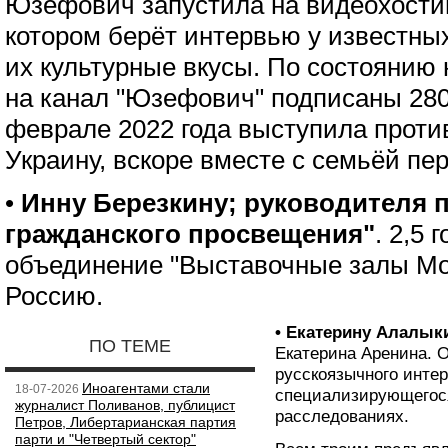
Юзефович запустила на видеохостин
котором берёт интервью у известны
их культурные вкусы. По состоянию н
на канал "Юзефович" подписаны 280
феврале 2022 года выступила проти
Украину, вскоре вместе с семьёй пе
•
Инну Березкину; руководителя
гражданского просвещения"
. 2,5 
объединение "Выставочные залы Мо
Россию.
• Екатерину Алалык
ПО ТЕМЕ
Екатерина Аренина. 
русскоязычного интер
Иноагентами стали
18-07-2026
специализирующегос
журналист Поливанов, публицист
расследованиях.
Петров, Либертарианская партия
парти и "Четвертый сектор"