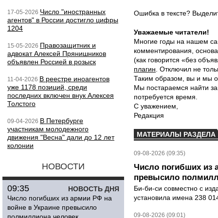
Число "иностранных
17-05-2026
Ошибка в тексте? Выдел
агентов" в России достигло цифры
1204
Уважаемые читатели!
Многие годы на нашем са
Правозащитник и
15-05-2026
комментирования, основа
адвокат Алексей Прянишников
(как говорится «без объ
объявлен Россией в розыск
плагин
. Отключил не толь
Таким образом, вы и мы о
В реестре иноагентов
11-04-2026
уже 1178 позиций, среди
Мы постараемся найти за
последних включен внук Алексея
потребуется время.
Толстого
С уважением,
Редакция
В Петербурге
09-04-2026
участникам молодежного
МАТЕРИАЛЫ РАЗДЕЛА
движения "Весна" дали до 12 лет
колонии
09-08-2026 (09:35)
НОВОСТИ
Число погибших из 
превысило полмилл
09:35
Би-би-си совместно с из
НОВОСТЬ ДНЯ
установила имена 238 014
Число погибших из армии РФ на
войне в Украине превысило
09-08-2026 (09:01)
полмиллиона человек