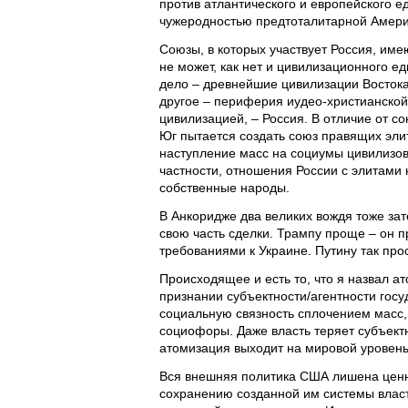
против атлантического и европейского е
чужеродностью предтоталитарной Амери
Союзы, в которых участвует Россия, име
не может, как нет и цивилизационного е
дело – древнейшие цивилизации Востока,
другое – периферия иудео-христианской
цивилизацией, – Россия. В отличие от 
Юг пытается создать союз правящих элит
наступление масс на социумы цивилизов
частности, отношения России с элитами
собственные народы.
В Анкоридже два великих вождя тоже за
свою часть сделки. Трампу проще – он пр
требованиями к Украине. Путину так прос
Происходящее и есть то, что я назвал а
признании субъектности/агентности госу
социальную связность сплочением масс,
социофоры. Даже власть теряет субъектн
атомизация выходит на мировой уровень
Вся внешняя политика США лишена ценн
сохранению созданной им системы власт