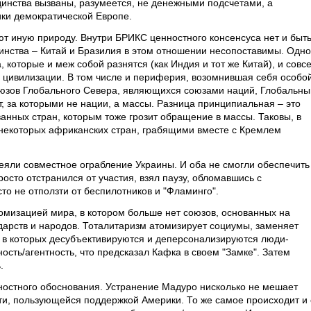
динства вызваны, разумеется, не денежными подсчетами, а
ки демократической Европе.
ют иную природу. Внутри БРИКС ценностного консенсуса нет и быт
динства – Китай и Бразилия в этом отношении несопоставимы. Одно
 которые и меж собой разнятся (как Индия и тот же Китай), и совс
 цивилизации. В том числе и периферия, возомнившая себя особо
союзов Глобального Севера, являющихся союзами наций, Глобальны
, за которыми не нации, а массы. Разница принципиальная – это
анных стран, которым тоже грозит обращение в массы. Таковы, в
 некоторых африканских стран, грабящими вместе с Кремлем
теяли совместное ограбление Украины. И оба не смогли обеспечить
осто отстранился от участия, взял паузу, обломавшись с
то не отползти от беспилотников и "Фламинго".
томизацией мира, в котором больше нет союзов, основанных на
дарств и народов. Тоталитаризм атомизирует социумы, заменяет
 в которых десубъективируются и деперсонализируются люди-
ость/агентность, что предсказал Кафка в своем "Замке". Затем
.
остного обоснования. Устранение Мадуро нисколько не мешает
и, пользующейся поддержкой Америки. То же самое происходит и 