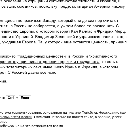
я основана на отрицании субъектности/агентности и Израиля, и
 бывших союзников, поскольку предтоталитарная Америка никому
емящиеся понравиться Западу, который они до сих пор считают
нять в России не собирается, а уж тем более ее расчленять. С
 единство Европы, о котором говорят
Кая Каллас
и
Фридрих Мерц
,
рности с Украиной. Владимир Зеленский и украинская нация – это, 
, уходящая Европа. Та, у которой еще остаются ценности, принцип
каких-то "традиционных ценностей" в России и "христианского
ересмотру принципа отделения церкви и государства
, то есть к
х тоталитарных сект, нынешнего Ирана и Израиля, в котором
от. С Россией давно все ясно.
ния.
мите
Ctrl
+
Enter
истема комментирования, основанная на плагине Фейсбука. Неожиданно (как
тключил этот плагин
. Отключил не только на нашем сайте, а вообще, у всех.
риев.
йсбука, но на это потребуется время.