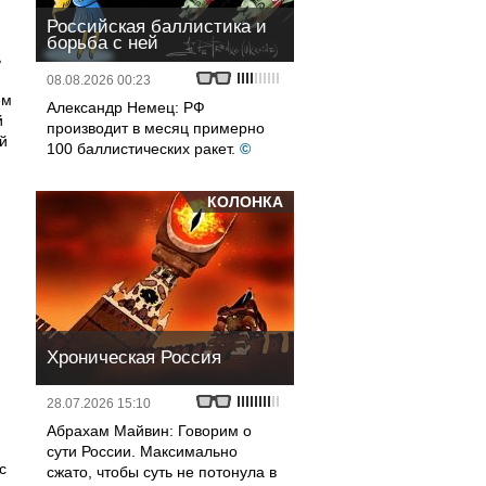
Российская баллистика и
борьба с ней
ь
08.08.2026 00:23
ем
Александр Немец: РФ
й
производит в месяц примерно
й
100 баллистических ракет.
©
КОЛОНКА
Хроническая Россия
28.07.2026 15:10
Абрахам Майвин: Говорим о
сути России. Максимально
с
сжато, чтобы суть не потонула в