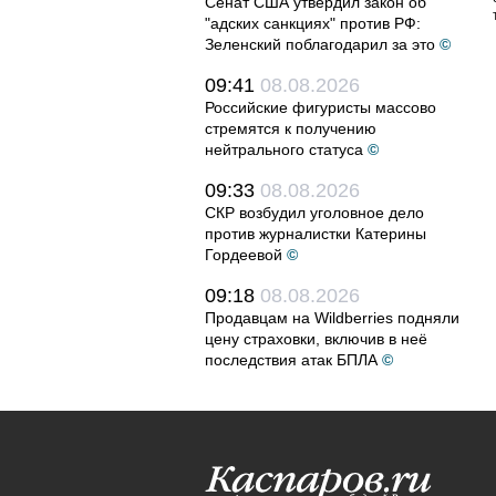
Сенат США утвердил закон об
"адских санкциях" против РФ:
Зеленский поблагодарил за это
©
09:41
08.08.2026
Российские фигуристы массово
стремятся к получению
нейтрального статуса
©
09:33
08.08.2026
СКР возбудил уголовное дело
против журналистки Катерины
Гордеевой
©
09:18
08.08.2026
Продавцам на Wildberries подняли
цену страховки, включив в неё
последствия атак БПЛА
©