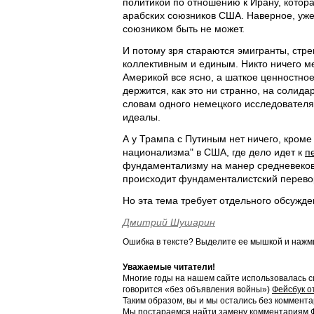
политикой по отношению к Ирану, котора
арабских союзников США. Наверное, уже
союзником быть не может.
И потому зря стараются эмигранты, стр
коллективным и единым. Никто ничего ме
Америкой все ясно, а шаткое ценностное
держится, как это ни странно, на солида
словам одного немецкого исследователя
идеалы.
А у Трампа с Путиным нет ничего, кроме 
национализма" в США, где дело идет к
п
фундаментализму на манер средневековы
происходит фундаменталистский перевор
Но эта тема требует отдельного обсужде
Дмитрий Шушарин
Ошибка в тексте? Выделите ее мышкой и наж
Уважаемые читатели!
Многие годы на нашем сайте использовалась с
говорится «без объявления войны»)
Фейсбук о
Таким образом, вы и мы остались без коммента
Мы постараемся найти замену комментариям Фе