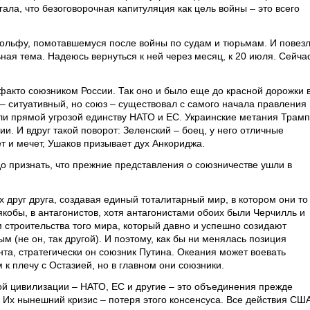
ала, что безоговорочная капитуляция как цель войны – это всего
ольфу, помотавшемуся после войны по судам и тюрьмам. И повез
ная тема. Надеюсь вернуться к ней через месяц, к 20 июля. Сейча
акто союзником России. Так оно и было еще до красной дорожки 
– ситуативный, но союз – существовал с самого начала правления
ли прямой угрозой единству НАТО и ЕС. Украинские метания Трамп
ии. И вдруг такой поворот: Зеленский – боец, у него отличные
ет и мечет, Ушаков призывает дух Анкориджа.
о признать, что прежние представления о союзничестве ушли в
х друг друга, создавая единый тоталитарный мир, в котором они то
якобы, в антагонистов, хотя антагонистами обоих были Черчилль и
м строительства того мира, который давно и успешно созидают
ым (не он, так другой). И поэтому, как бы ни менялась позиция
та, стратегически он союзник Путина. Океания может воевать
 к плечу с Остазией, но в главном они союзники.
й цивилизации – НАТО, ЕС и другие – это объединения прежде
. Их нынешний кризис – потеря этого консенсуса. Все действия СШ