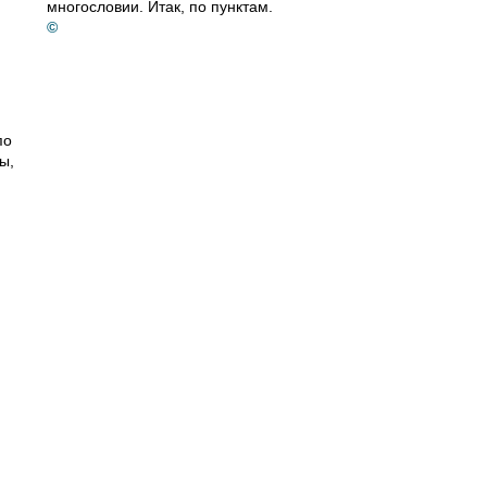
многословии. Итак, по пунктам.
©
по
ы,