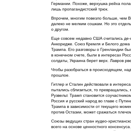
Германии. Похоже, верхушка рейха полаг
лишь пропагандистский трюк.
Впрочем, многим повезло больше, чем В
далеко не мелким сошкам. Но это отдель
о другом.
Еще совсем недавно США считались де-ф
Анкоридже. Союз Кремля и Белого дома 
Трампа. Его разговоры о Гренландии бы
в конечном счете, были в интересах Росс
солдаты, Украина берет верх. Лавров рв
Чтобы разобраться в происходящем, над
прошлое.
Гитлер и Сталин действовали в интереса
пытались сблизиться, то превращались, 
Рузвельт. Трамп становится соучастнико
Россия и русский народ во главе с Путин
Трампа в зависимости от текущего момен
против Остазии, может сражаться плечом
Союзы ведущих стран иудео-христианско
всего на основе ценностного консенсуса