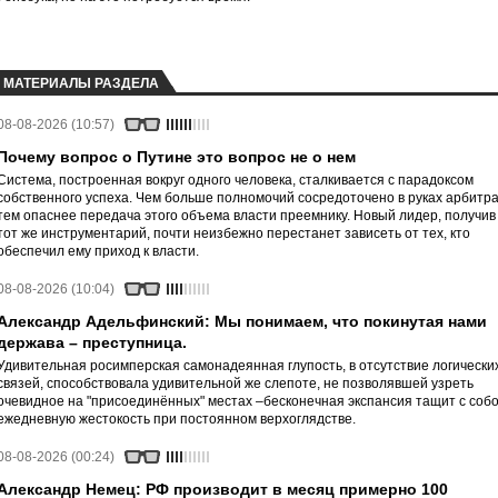
МАТЕРИАЛЫ РАЗДЕЛА
08-08-2026 (10:57)
Почему вопрос о Путине это вопрос не о нем
Система, построенная вокруг одного человека, сталкивается с парадоксом
собственного успеха. Чем больше полномочий сосредоточено в руках арбитра
тем опаснее передача этого объема власти преемнику. Новый лидер, получив
тот же инструментарий, почти неизбежно перестанет зависеть от тех, кто
обеспечил ему приход к власти.
08-08-2026 (10:04)
Александр Адельфинский: Мы понимаем, что покинутая нами
держава – преступница.
Удивительная росимперская самонадеянная глупость, в отсутствие логически
связей, способствовала удивительной же слепоте, не позволявшей узреть
очевидное на "присоединённых" местах –бесконечная экспансия тащит с соб
ежедневную жестокость при постоянном верхоглядстве.
08-08-2026 (00:24)
Александр Немец: РФ производит в месяц примерно 100