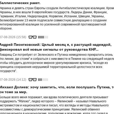
баллистических ракет.
Украина и девять стран Европы создали Антибаллистическую коалицию. Кром
Украины, в нее вошли 9 европейских государств. Лидеры Дании, Франции,
Германии, Италии, Нидерландов, Норвегии, Испании, Швеции, Украины,
Великобритании 13 июля подписали совместную декларацию о создании
интегрированной коалиции по усиленной современной противоракетной
обороне.
07-08-2026 (15:58)
Андрей Пионтковский: Целый месяц я, с растущей надеждой,
фиксировал всё новые сигналы от руководства КНР...
Товарищ Си потребует от Зеленского и Путина немедленно прекратить огонь
"по линии, где стоим" и собраться с ним вместе в Пекине на следующей неделе
чтобы обсудить долгосрочное мирное урегулирование кризиса, "исходя из
принципа сохранения нерушимой территориальной целостности всех
государств".
07-08-2026 (14:12)
Михаил Долиев: хочу заметить, что, если послушать Путина, т
он тоже за мир.
Больше всего меня поражает, как вдова политического деятеля призывает
поддержать "Яблоко", лидер которого – Явлинский – называл Навального
экстремистом и националистом и писал, что взгляды и методы Навального
несовместимы с демократическими принципами. Явлинский обвинял
оппозиционера в национализме, популизме и вождизме, когда тот сидел в