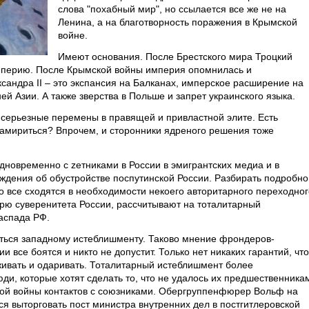
слова "похабный мир", но ссылается все же не на
Ленина, а на благотворность поражения в Крымской
войне.
Имеют основания. После Брестского мира Троцкий
мперию. После Крымской войны империя опомнилась и
сандра II – это экспансия на Балканах, имперское расширение на
ей Азии. А также зверства в Польше и запрет украинского языка.
й серьезные перемены в правящей и привластной элите. Есть
замириться? Впрочем, и сторонники ядреного решения тоже
дновременно с zетниками в России в эмигрантских медиа и в
ждения об обустройстве поспутинской России. Разбирать подробно
то все сходятся в необходимости некоего авторитарного переходног
ерю суверенитета России, рассчитывают на тоталитарный
распада РФ.
ться западному истеблишменту. Таково мнение фрондеров-
и все боятся и никто не допустит. Только нет никаких гарантий, что
ивать и одаривать. Тоталитарный истеблишмент более
юди, которые хотят сделать то, что не удалось их предшественника
вой войны контактов с союзниками. Обергруппенфюрер Вольф на
я выторговать пост министра внутренних дел в постгитлеровской