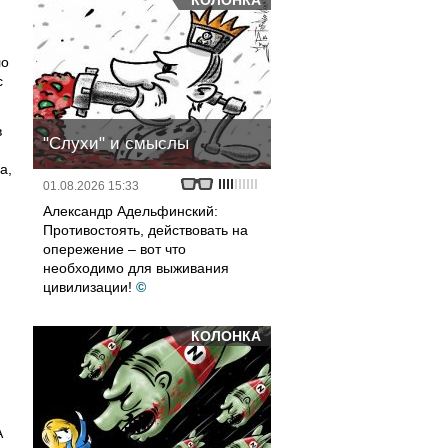
КОЛОНКА
ло
с
в
"Слухи" и смыслы
а,
01.08.2026 15:33
Александр Адельфинский:
Противостоять, действовать на
опережение – вот что
необходимо для выживания
цивилизации!
©
КОЛОНКА
А