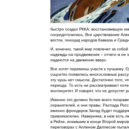
быстро создал РККА, восстановившую и
сосредоточилась. Все царствование Алек
восток, геноцид народов Кавказа и Средн
И, конечно, такой мир повлечет за собо
надежды на продвижение – отчего ж не 
надеются на движение вверх.
Все хотят перемены участи к лучшему. О
соцсетях появились многословные рассу
эту чушь нет смысла. Достаточно того, ч
периода. То есть не рассматривают пот
континуитет. И говорят, что не допустят 
Именно это должно более всего понрави
охранителей, и они правы. Распада Росси
именно фрондеров Запад будет поддерж
привлекателен. Наверняка, в нем есть л
в Рейхе, искавшим в конце Второй миро
переговорах с Алленом Даллесом пыталс