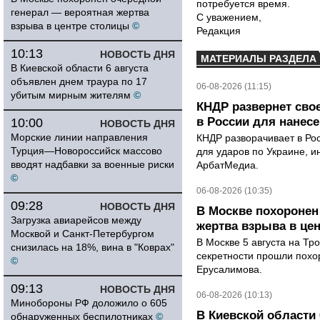
потребуется время.
генерал — вероятная жертва
С уважением,
взрыва в центре столицы
©
Редакция
10:13
НОВОСТЬ ДНЯ
МАТЕРИАЛЫ РАЗДЕЛА
В Киевской области 6 августа
объявлен днем траура по 17
06-08-2026 (11:15)
убитым мирным жителям
©
КНДР развернет сво
в России для нанесе
10:00
НОВОСТЬ ДНЯ
Морские линии направления
КНДР разворачивает в Ро
Турция—Новороссийск массово
для ударов по Украине, 
вводят надбавки за военные риски
АрбатМедиа.
©
06-08-2026 (10:35)
09:28
НОВОСТЬ ДНЯ
В Москве похоронен
Загрузка авиарейсов между
жертва взрыва в це
Москвой и Санкт-Петербургом
В Москве 5 августа на Тр
снизилась на 18%, вина в "Коврах"
секретности прошли похо
©
Ерусалимова.
09:13
НОВОСТЬ ДНЯ
06-08-2026 (10:13)
Минобороны РФ доложило о 605
В Киевской области 
обнаруженных беспилотниках
©