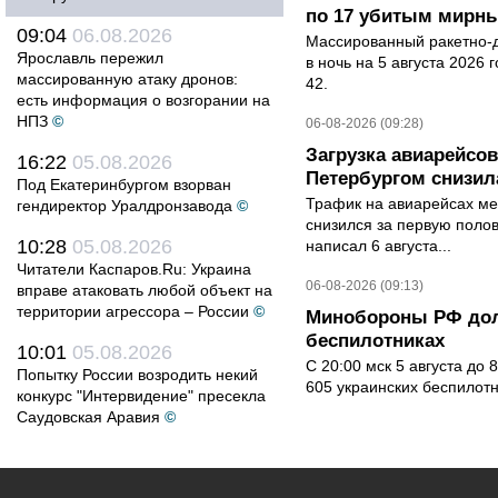
по 17 убитым мирн
09:04
06.08.2026
Массированный ракетно-д
Ярославль пережил
в ночь на 5 августа 2026 
массированную атаку дронов:
42.
есть информация о возгорании на
НПЗ
©
06-08-2026 (09:28)
Загрузка авиарейсо
16:22
05.08.2026
Петербургом снизила
Под Екатеринбургом взорван
Трафик на авиарейсах ме
гендиректор Уралдронзавода
©
снизился за первую полов
10:28
05.08.2026
написал 6 августа...
Читатели Каспаров.Ru: Украина
06-08-2026 (09:13)
вправе атаковать любой объект на
территории агрессора – России
©
Минобороны РФ дол
беспилотниках
10:01
05.08.2026
С 20:00 мск 5 августа до
Попытку России возродить некий
605 украинских беспилот
конкурс "Интервидение" пресекла
Саудовская Аравия
©