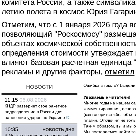
комитета России, а также символика
летию полета в космос Юрия Гагари
Отметим, что с 1 января 2026 года 
позволяющий "Роскосмосу" размещат
объектах космической собственност
определения стоимости утверждает 
влияют базовая расчетная единица 
рекламы и другие факторы,
отметил
Ошибка в тексте? Выдел
НОВОСТИ
Уважаемые читатели!
11:15
06.08.2026
Многие годы на нашем са
КНДР развернет свое ракетное
комментирования, основа
подразделение в России для
(как говорится «без объ
нанесения ударов по Украине
©
плагин
. Отключил не толь
Таким образом, вы и мы о
10:35
НОВОСТЬ ДНЯ
Мы постараемся найти за
В Москве похоронен очередной