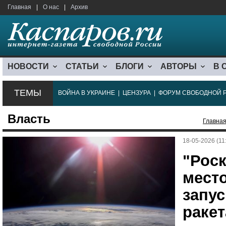
Главная
|
О нас
|
Архив
НОВОСТИ
СТАТЬИ
БЛОГИ
АВТОРЫ
В 
ТЕМЫ
ВОЙНА В УКРАИНЕ
|
ЦЕНЗУРА
|
ФОРУМ СВОБОДНОЙ 
Власть
Главна
18-05-2026 (11
"Рос
мест
запу
ракет