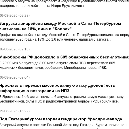
В Москве 5 августа на Троекуровском кладбище в условиях секретности прошл
похороны генерал-лейтенанта Игоря Ерусалимова.
06-08-2026 (09:28)
Загрузка авиарейсов между Москвой и Санкт-Петербургом
снизилась на 18%, вина в "Коврах"
Трафик на авиарейсах между Москвой и Санкт-Петербургом снизился за перв
половину 2026 года на 18%, до 1,6 млн человек, написал 6 августа...
06-08-2026 (09:13)
Минобороны РФ доложило о 605 обнаруженных беспилотника
С 20:00 мск 5 августа до 8:00 мск 6 августа силы ПВО перехватили 605
украинских беспилотников, сообщение Минобороны привел РБК.
06-08-2026 (09:04)
Ярославль пережил массированную атаку дронов: есть
информация о возгорании на НПЗ
В Ярославской области в ночь на 6 августа отразили самую массовую атаку
беспилотников, силы ПВО и радиоэлектронной борьбы (РЭБ) сбили все...
05-08-2026 (16:22)
Под Екатеринбургом взорван гендиректор Уралдронзавода
Вечером 4 августа в поселке Большой Исток под Екатеринбургом произошел