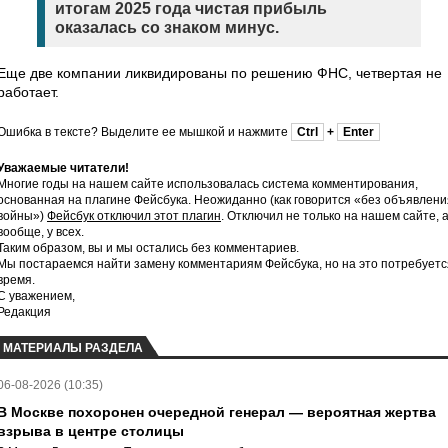
итогам 2025 года чистая прибыль
оказалась со знаком минус.
Еще две компании ликвидированы по решению ФНС, четвертая не
работает.
Ошибка в тексте? Выделите ее мышкой и нажмите
Ctrl
+
Enter
Уважаемые читатели!
Многие годы на нашем сайте использовалась система комментирования,
основанная на плагине Фейсбука. Неожиданно (как говорится «без объявлени
войны»)
Фейсбук отключил этот плагин
. Отключил не только на нашем сайте, 
вообще, у всех.
Таким образом, вы и мы остались без комментариев.
Мы постараемся найти замену комментариям Фейсбука, но на это потребуетс
время.
С уважением,
Редакция
МАТЕРИАЛЫ РАЗДЕЛА
06-08-2026 (10:35)
В Москве похоронен очередной генерал — вероятная жертва
взрыва в центре столицы