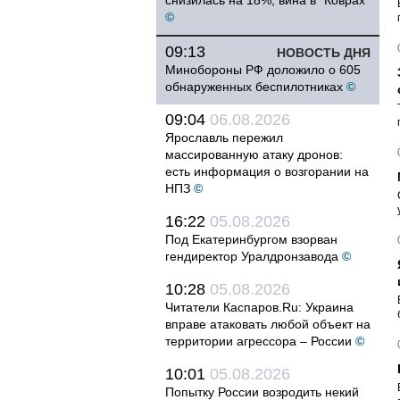
снизилась на 18%, вина в "Коврах"
©
09:13
НОВОСТЬ ДНЯ
Минобороны РФ доложило о 605
обнаруженных беспилотниках
©
09:04
06.08.2026
Ярославль пережил
массированную атаку дронов:
есть информация о возгорании на
НПЗ
©
16:22
05.08.2026
Под Екатеринбургом взорван
гендиректор Уралдронзавода
©
10:28
05.08.2026
Читатели Каспаров.Ru: Украина
вправе атаковать любой объект на
территории агрессора – России
©
10:01
05.08.2026
Попытку России возродить некий