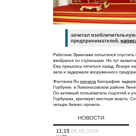
зачитал изобличительную 
предпринимателей,
напис
Работник Эрмитажа попытался спустить 
взобрался по ступенькам. Но тут захватч
Ему пришлось пятиться назад. Вскоре на
зала и задержали вооруженного предпри
Фонтанка.Ru
изучила
биографию задержан
Горбунки, в Ломоносовском районе Ленин
Он активный пользователь соцсетей и уч
Горбунках, критикует местную власть. 
четыре бизнес-проекта.
НОВОСТИ
11:15
06.08.2026