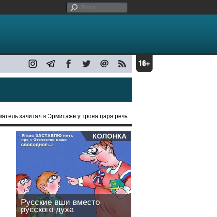
атель зачитал в Эрмитаже у трона царя речь
КОЛОНКА
Русские вши вместо
русского духа