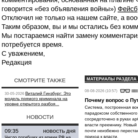
говорится «без объявления войны»)
Фейсб
Отключил не только на нашем сайте, а воо
Таким образом, вы и мы остались без ком
Мы постараемся найти замену комментария
потребуется время.
С уважением,
Редакция
МАТЕРИАЛЫ РАЗДЕЛА
СМОТРИТЕ ТАКЖЕ
08-08-2026 (10:57)
Виталий Гинзбург: Это
30-05-2026
модель прямого криминала на
Почему вопрос о Пут
уровне открытого разбоя...
Система, построенная вок
парадоксом собственного
НОВОСТИ
сосредоточено в руках ар
власти преемнику. Новый 
09:35
почти неизбежно перестан
НОВОСТЬ ДНЯ
приход к власти.
Число погибших из армии РФ на