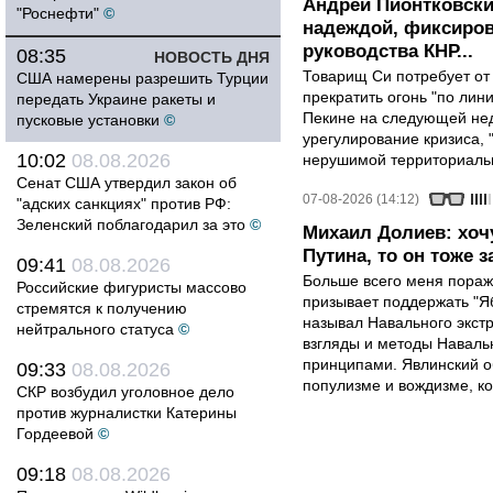
Андрей Пионтковски
"Роснефти"
©
надеждой, фиксиров
руководства КНР...
08:35
НОВОСТЬ ДНЯ
Товарищ Си потребует от
США намерены разрешить Турции
прекратить огонь "по лини
передать Украине ракеты и
Пекине на следующей нед
пусковые установки
©
урегулирование кризиса, 
10:02
08.08.2026
нерушимой территориальн
Сенат США утвердил закон об
07-08-2026 (14:12)
"адских санкциях" против РФ:
Зеленский поблагодарил за это
©
Михаил Долиев: хочу
Путина, то он тоже з
09:41
08.08.2026
Больше всего меня поража
Российские фигуристы массово
призывает поддержать "Яб
стремятся к получению
называл Навального экст
нейтрального статуса
©
взгляды и методы Наваль
принципами. Явлинский о
09:33
08.08.2026
популизме и вождизме, ко
СКР возбудил уголовное дело
против журналистки Катерины
Гордеевой
©
09:18
08.08.2026