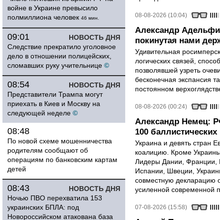
войне в Украине превысило
08-08-2026 (10:04)
полмиллиона человек
46 мин.
Александр Адельфи
09:01
НОВОСТЬ ДНЯ
покинутая нами держ
Следствие прекратило уголовное
Удивительная росимперск
дело в отношении полицейских,
логических связей, спосо
сломавших руку учительнице
©
позволявшей узреть очев
бесконечная экспансия т
08:54
НОВОСТЬ ДНЯ
постоянном верхоглядств
Представители Трампа могут
приехать в Киев и Москву на
08-08-2026 (00:24)
следующей неделе
©
Александр Немец: Р
08:48
100 баллистических 
По новой схеме мошенничества
Украина и девять стран 
родителям сообщают об
коалицию. Кроме Украины,
операциям по банковским картам
Лидеры Дании, Франции, 
детей
Испании, Швеции, Украин
совместную декларацию о
08:43
НОВОСТЬ ДНЯ
усиленной современной п
Ночью ПВО перехватила 153
украинских БПЛА: под
07-08-2026 (15:58)
Новороссийском атакована база