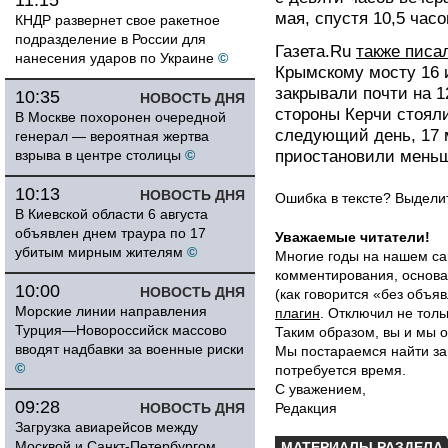
11:15
мая, спустя 10,5 часо
КНДР развернет свое ракетное
подразделение в России для
Газета.Ru
также писа
нанесения ударов по Украине
©
Крымскому мосту 16 и
закрывали почти на 1
10:35
НОВОСТЬ ДНЯ
стороны Керчи стояли
В Москве похоронен очередной
следующий день, 17 
генерал — вероятная жертва
взрыва в центре столицы
©
приостановили меньш
10:13
НОВОСТЬ ДНЯ
Ошибка в тексте? Выдел
В Киевской области 6 августа
объявлен днем траура по 17
Уважаемые читатели!
убитым мирным жителям
©
Многие годы на нашем са
комментирования, основа
10:00
НОВОСТЬ ДНЯ
(как говорится «без объ
Морские линии направления
плагин
. Отключил не толь
Турция—Новороссийск массово
Таким образом, вы и мы о
вводят надбавки за военные риски
Мы постараемся найти за
©
потребуется время.
С уважением,
09:28
НОВОСТЬ ДНЯ
Редакция
Загрузка авиарейсов между
Москвой и Санкт-Петербургом
МАТЕРИАЛЫ РАЗДЕЛА