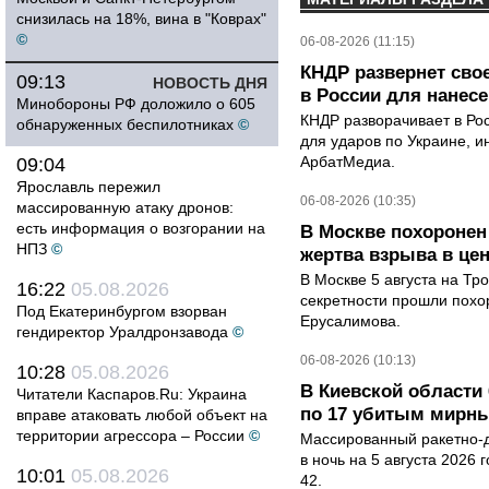
снизилась на 18%, вина в "Коврах"
©
06-08-2026 (11:15)
КНДР развернет сво
09:13
НОВОСТЬ ДНЯ
в России для нанесе
Минобороны РФ доложило о 605
КНДР разворачивает в Ро
обнаруженных беспилотниках
©
для ударов по Украине, 
АрбатМедиа.
09:04
Ярославль пережил
06-08-2026 (10:35)
массированную атаку дронов:
есть информация о возгорании на
В Москве похоронен
НПЗ
©
жертва взрыва в це
В Москве 5 августа на Тр
16:22
05.08.2026
секретности прошли похо
Под Екатеринбургом взорван
Ерусалимова.
гендиректор Уралдронзавода
©
06-08-2026 (10:13)
10:28
05.08.2026
В Киевской области 
Читатели Каспаров.Ru: Украина
по 17 убитым мирн
вправе атаковать любой объект на
территории агрессора – России
©
Массированный ракетно-д
в ночь на 5 августа 2026 
10:01
05.08.2026
42.