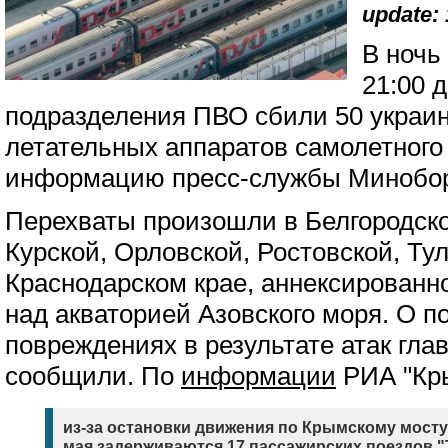
update: 
В ночь 
21:00 д
подразделения ПВО сбили 50 украи
летательных аппаратов самолетного
информацию пресс-службы Минобо
Перехваты произошли в Белгородско
Курской, Орловской, Ростовской, Тул
Краснодарском крае, аннексированн
над акваторией Азовского моря. О 
повреждениях в результате атак гла
сообщили. По
информации
РИА "Кры
из-за остановки движения по Крымскому мосту 
мая задерживаются 17 пассажирских поездов "