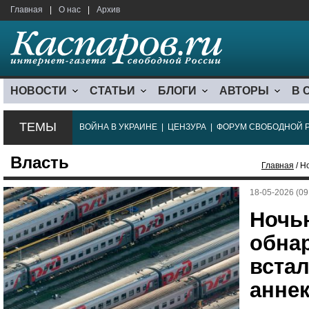
Главная
|
О нас
|
Архив
НОВОСТИ
СТАТЬИ
БЛОГИ
АВТОРЫ
В 
ТЕМЫ
ВОЙНА В УКРАИНЕ
|
ЦЕНЗУРА
|
ФОРУМ СВОБОДНОЙ 
Власть
Главная
/ Н
18-05-2026 (09
Ночь
обна
встал
анне