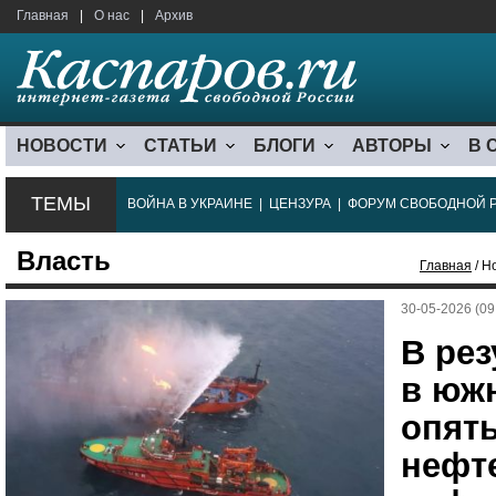
Главная
|
О нас
|
Архив
НОВОСТИ
СТАТЬИ
БЛОГИ
АВТОРЫ
В 
ТЕМЫ
ВОЙНА В УКРАИНЕ
|
ЦЕНЗУРА
|
ФОРУМ СВОБОДНОЙ 
Власть
Главная
/ Н
30-05-2026 (09
В рез
в юж
опять
нефт