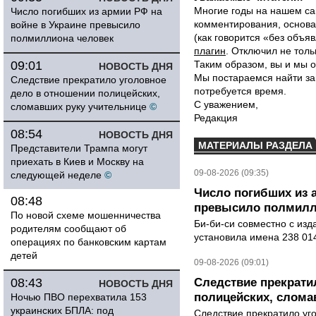
Многие годы на нашем са
Число погибших из армии РФ на
комментирования, основа
войне в Украине превысило
(как говорится «без объ
полмиллиона человек
плагин
. Отключил не толь
09:01
Таким образом, вы и мы о
НОВОСТЬ ДНЯ
Мы постараемся найти за
Следствие прекратило уголовное
потребуется время.
дело в отношении полицейских,
С уважением,
сломавших руку учительнице
©
Редакция
08:54
НОВОСТЬ ДНЯ
МАТЕРИАЛЫ РАЗДЕЛА
Представители Трампа могут
приехать в Киев и Москву на
09-08-2026 (09:35)
следующей неделе
©
Число погибших из 
08:48
превысило полмилл
По новой схеме мошенничества
Би-би-си совместно с из
родителям сообщают об
установила имена 238 014
операциях по банковским картам
детей
09-08-2026 (09:01)
08:43
Следствие прекрати
НОВОСТЬ ДНЯ
полицейских, слома
Ночью ПВО перехватила 153
украинских БПЛА: под
Следствие прекратило уг