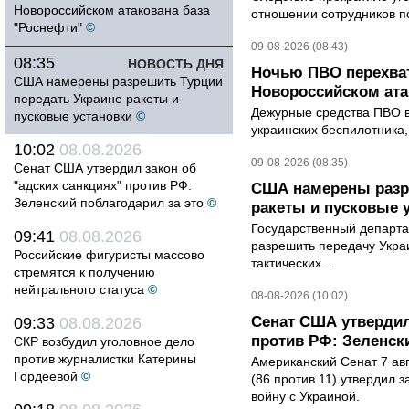
Новороссийском атакована база
отношении сотрудников п
"Роснефти"
©
09-08-2026 (08:43)
08:35
НОВОСТЬ ДНЯ
Ночью ПВО перехват
США намерены разрешить Турции
Новороссийском ата
передать Украине ракеты и
Дежурные средства ПВО в 
пусковые установки
©
украинских беспилотника
10:02
08.08.2026
09-08-2026 (08:35)
Сенат США утвердил закон об
"адских санкциях" против РФ:
США намерены разре
Зеленский поблагодарил за это
©
ракеты и пусковые 
Государственный департ
09:41
08.08.2026
разрешить передачу Украи
Российские фигуристы массово
тактических...
стремятся к получению
нейтрального статуса
©
08-08-2026 (10:02)
Сенат США утвердил
09:33
08.08.2026
против РФ: Зеленск
СКР возбудил уголовное дело
против журналистки Катерины
Американский Сенат 7 ав
Гордеевой
©
(86 против 11) утвердил з
войну с Украиной.