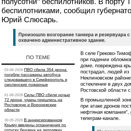
полусотни" беспилотников. В порту 
беспилотниками, сообщил губернато
Юрий Слюсарь.
Произошло возгорание танкера и резервуара с
охвачено административное здание.
В селе Греково-Тимо
ПО ТЕМЕ
при падении обломков
доме, повреждена кры
ПВО сбила 354 дрона:
03-06-2026
пострадал, людей из 
погибли пассажиры автобуса
Неклиновском районе
следовавшего в Симферополь и
остекление в двух д
смоленские пожарные
Ростовской области с
Силы ПВО сбили ночью
01-06-2026
В промышленной зоне
72 дрона, удары пришлись на
Ростовскую и Воронежские
при атаке дронов по
области
нефтяная компания",
телеграм-канале.
В аннексированном
30-05-2026
Крыму введены ограничения по
отпуску бензина на заправках