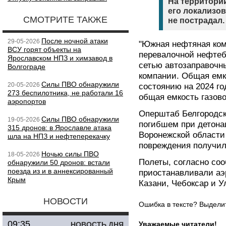
На территори
его локализов
СМОТРИТЕ ТАКЖЕ
не пострадал.
После ночной атаки
29-05-2026
"Южная нефтяная ком
ВСУ горят объекты на
перевалочной нефтеб
Ярославском НПЗ и химзавод в
сетью автозаправочн
Волгограде
компании. Общая емко
Силы ПВО обнаружили
20-05-2026
состоянию на 2024 го
273 беспилотника, не работали 16
общая емкость газово
аэропортов
Оперштаб Белгородск
Силы ПВО обнаружили
19-05-2026
погибшем при детонац
315 дронов: в Ярославле атака
Воронежской области
шла на НПЗ и нефтеперекачку
повреждения получили
Ночью силы ПВО
18-05-2026
Полеты, согласно со
обнаружили 50 дронов: встали
поезда из и в аннексированный
приостанавливали аэ
Крым
Казани, Чебоксар и У
НОВОСТИ
Ошибка в тексте? Выдел
09:35
Уважаемые читатели!
НОВОСТЬ ДНЯ