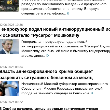
разведок по масштабному внедрению вредоносного
программного обеспечения в технику. В первую
очередь речь о телефонах.
©
02.06.2026 10:36
Генпрокурор подал новый антикоррупционный и
к основателю "Русагро" Мошковичу
Генеральная прокуратура подала новый
антикоррупционный иск к основателю "Русагро" Вади
Мошковичу, его бывшей жене и бывшему гендиректор
агрохолдинга..
©
02.06.2026 09:34
Власть аннексированного Крыма обещает
разрешить ситуацию с бензином за месяц
Назначенный Москвой губернатор аннексированного
Севастополя Михаил Развожаев призвал жителей
города не занимать очереди за бензином.
©
02.06.2026 09:22
В Сербии начались международные тактические учения