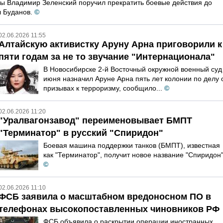
ы Владимир Зеленский поручил прекратить боевые действия до
 Буданов.
©
02.06.2026 11:55
Алтайскую активистку Аруну Арна приговорили к
пяти годам за не то звучание "Интернационала"
В Новосибирске 2-й Восточный окружной военный суд
июня назначил Аруне Арна пять лет колонии по делу 
призывах к терроризму, сообщило...
©
02.06.2026 11:20
"Уралвагонзавод" переименовывает БМПТ
"Терминатор" в русский "Спиридон"
Боевая машина поддержки танков (БМПТ), известная
как "Терминатор", получит новое название "Спиридон"
©
02.06.2026 11:10
ФСБ заявила о масштабном вредоносном ПО в
телефонах высокопоставленных чиновников РФ
ФСБ объявила о раскрытии операции иностранных