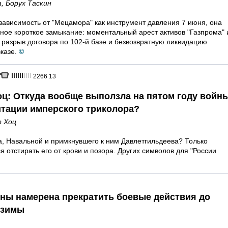
а
,
Борух Таскин
зависимость от "Мецамора" как инструмент давления 7 июня, она
ьное короткое замыкание: моментальный арест активов "Газпрома" 
разрыв договора по 102-й базе и безвозвратную ликвидацию
казе.
©
2266
13
оц: Откуда вообще выползла на пятом году войн
итации имперского триколора?
р Хоц
а, Навальной и примкнувшего к ним Давлетгильдеева? Только
 отстирать его от крови и позора. Других символов для "России
ины намерена прекратить боевые действия до
 зимы