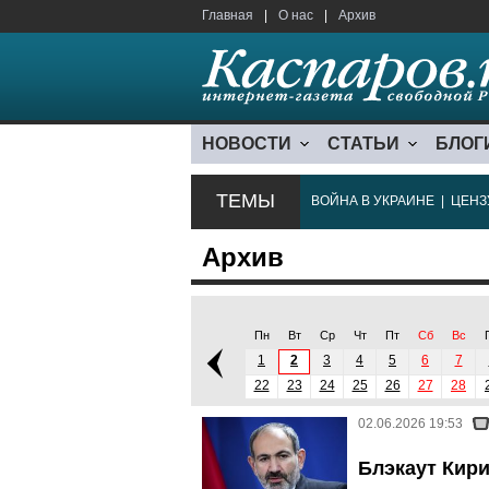
Главная
|
О нас
|
Архив
НОВОСТИ
СТАТЬИ
БЛОГ
ТЕМЫ
ВОЙНА В УКРАИНЕ
|
ЦЕНЗ
Архив
Пн
Вт
Ср
Чт
Пт
Сб
Вс
1
2
3
4
5
6
7
22
23
24
25
26
27
28
02.06.2026 19:53
Блэкаут Кири