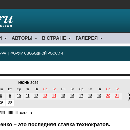
И
АВТОРЫ
В СТРАНЕ
ГАЛЕРЕЯ
УРА
|
ФОРУМ СВОБОДНОЙ РОССИИ
ИЮНЬ 2026
Пн
Вт
Ср
Чт
Пт
Сб
Вс
Пн
Вт
Ср
Чт
Пт
Сб
Вс
8
9
10
11
12
13
14
15
16
17
18
19
20
21
29
30
3497
13
енко – это последняя ставка технократов.