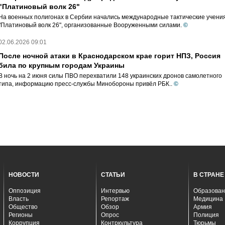
"Платиновый волк 26"
На военных полигонах в Сербии начались международные тактические учени
"Платиновый волк 26", организованные Вооруженными силами.
©
02.06.2026 09:01
После ночной атаки в Краснодарском крае горит НПЗ, Россия
била по крупным городам Украины
В ночь на 2 июня силы ПВО перехватили 148 украинских дронов самолетного
типа, информацию пресс-службы Минобороны привёл РБК..
©
НОВОСТИ
СТАТЬИ
В СТРАНЕ
Оппозиция
Интервью
Образован
Власть
Репортаж
Медицина
Общество
Обзор
Армия
Регионы
Опрос
Полиция
Коррупция
Контркультура
Тюрьмы