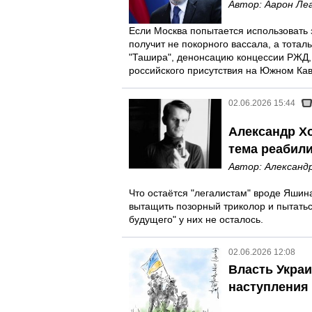
Автор:
Аарон Ле
Если Москва попытается использовать 
получит не покорного вассала, а тотал
"Ташира", денонсацию концессии РЖД, 
российского присутствия на Южном Кав
02.06.2026 15:44
Александр Х
тема реабил
Автор:
Александ
Что остаётся "легалистам" вроде Яшин
вытащить позорный триколор и пытаться
будущего" у них не осталось.
02.06.2026 12:08
Власть Укра
наступления