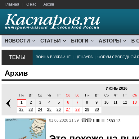
Главная
|
О нас
|
Архив
НОВОСТИ
СТАТЬИ
БЛОГИ
АВТОРЫ
В 
ТЕМЫ
ВОЙНА В УКРАИНЕ
|
ЦЕНЗУРА
|
ФОРУМ СВОБОДНОЙ 
Архив
ИЮНЬ 2026
Пн
Вт
Ср
Чт
Пт
Сб
Вс
Пн
Вт
Ср
Чт
Пт
Сб
1
2
3
4
5
6
7
8
9
10
11
12
13
22
23
24
25
26
27
28
29
30
01.06.2026 21:39
2583
13
Это похоже на вы