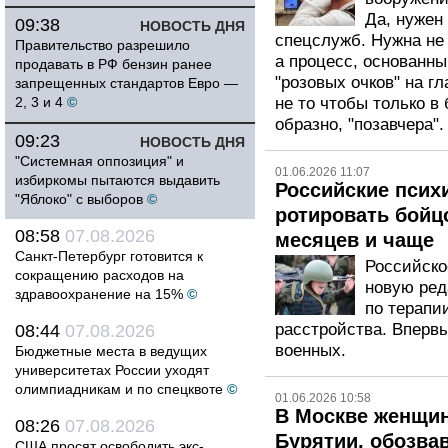
Да, нужен
09:38
НОВОСТЬ ДНЯ
спецслужб. Нужна не 
Правительство разрешило
а процесс, основанны
продавать в РФ бензин ранее
"розовых очков" на г
запрещенных стандартов Евро —
2, 3 и 4
©
не то чтобы только в
образно, "позавчера".
09:23
НОВОСТЬ ДНЯ
"Системная оппозиция" и
01.06.2026 11:07
избиркомы пытаются выдавить
Российские пси
"Яблоко" с выборов
©
ротировать бойц
08:58
07.08.2026
месяцев и чаще
Санкт-Петербург готовится к
Российско
сокращению расходов на
новую ред
здравоохранение на 15%
©
по терапи
расстройства. Вперв
08:44
07.08.2026
военных.
Бюджетные места в ведущих
университетах России уходят
олимпиадникам и по спецквоте
©
01.06.2026 10:58
В Москве женщин
08:26
07.08.2026
Бурятии, обозвав
США просят освободить экс-