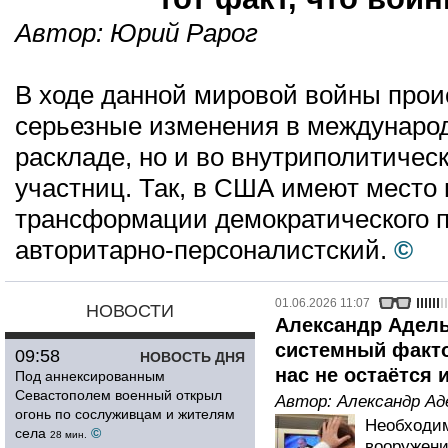
Автор:
Юрий Рарог
В ходе данной мировой войны прои
серьезные изменения в междунаро
раскладе, но и во внутриполитичес
участниц. Так, в США имеют место
трансформации демократического п
авторитарно-персоналистский.
©
01.06.2026 11:07
НОВОСТИ
Александр Адел
системный факто
09:58
НОВОСТЬ ДНЯ
нас не остаётся 
Под аннексированным
Севастополем военный открыл
Автор:
Александр Ад
огонь по сослуживцам и жителям
Необходи
села
©
28 мин.
вооружени