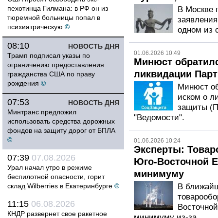
пехотинца Гилмана: в РФ он из
В Москве 
тюремной больницы попал в
заявления
психиатрическую
©
одном из 
08:10
НОВОСТЬ ДНЯ
01.06.2026 10:49
Трамп подписал указы по
Минюст обратилс
ограничению предоставления
ликвидации Пар
гражданства США по праву
рождения
©
Минюст об
иском о л
07:53
НОВОСТЬ ДНЯ
защиты (П
Минтранс предложил
"Ведомости".
использовать средства дорожных
фондов на защиту дорог от БПЛА
©
01.06.2026 10:24
Эксперты: Товар
07:39
07.08.2026
Юго-Восточной Е
Урал начал утро в режиме
минимуму
беспилотной опасности, горит
склад Wilberries в Екатеринбурге
©
В ближайш
товарообо
11:15
06.08.2026
Восточной
КНДР развернет свое ракетное
минимуму из-за...