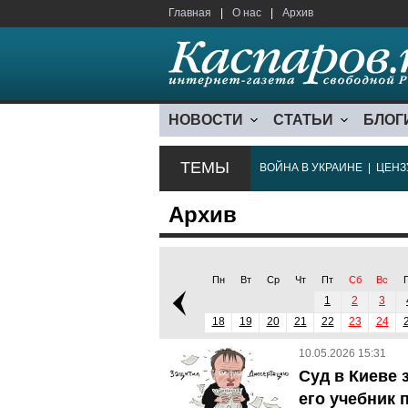
Главная
|
О нас
|
Архив
НОВОСТИ
СТАТЬИ
БЛОГ
ТЕМЫ
ВОЙНА В УКРАИНЕ
|
ЦЕНЗ
Архив
Пн
Вт
Ср
Чт
Пт
Сб
Вс
1
2
3
18
19
20
21
22
23
24
10.05.2026 15:31
Суд в Киеве 
его учебник 