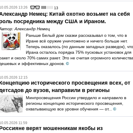
10.05.2026 13:26
13
Александр Немец: Китай охотно возьмет на себя
роль посредника между США и Ираном.
Автор:
Александр Немец
Раньше Белый дом сказки рассказывал о том, что в
Иране всё оружие уничтожено и ничего больше нет.
Теперь оказалось (по данным западных разведок), что
Ирана осталось порядка 75% пусковых установок для
ракет и около 70% самих ракет. Это не считая огромного количеств
дешевых и эффективных дронов.
©
10.05.2026 12:15
Концепцию исторического просвещения всех, от
детсадов до вузов, направили в регионы
Минпросвещения России утвердило и направило в
регионы концепцию исторического просвещения,
охватывающую все уровни обучения — от...
©
10.05.2026 11:59
Россияне верят мошенникам якобы из