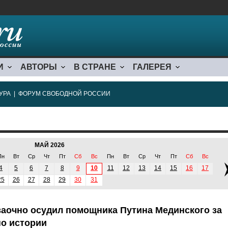
И
АВТОРЫ
В СТРАНЕ
ГАЛЕРЕЯ
УРА
|
ФОРУМ СВОБОДНОЙ РОССИИ
МАЙ 2026
Пн
Вт
Ср
Чт
Пт
Сб
Вс
Пн
Вт
Ср
Чт
Пт
Сб
Вс
4
5
6
7
8
9
10
11
12
13
14
15
16
17
25
26
27
28
29
30
31
заочно осудил помощника Путина Мединского за
по истории