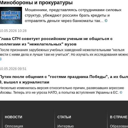
Минобороны и прокуратуры
Мошенники, представляясь сотрудниками силовых
структур, убеждают россиян брать кредиты и
отправлять деньги через банкоматы так...
©
10.05.2026 10:28
Глава СПЧ советует российским ученым не общаться с
коллегами из "нежелательных" вузов
После признания зарубежных учебных заведений нежелательными "нельзя
вести с ними дела и лучше там не учиться". Но изучать их исследования можно
©
10.05.2026 09:51
Путин после общения с "гостями праздника Победы", а их бы
9, вышел к журналистам
Несколько изменилась версия относительно причин, развязавших агрессию
Москвы. Теперь это не угроза НАТО, а попытка вступления Украины в ЕС.
©
НОВОСТИ
СТАТЬИ
В СТРАНЕ
Оппозиция
Интервью
Образован