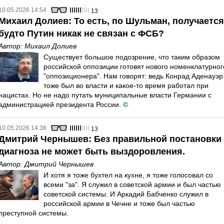
10.05.2026 14:54
13
Михаил Долиев: То есть, по Шульман, получается
будто Путин никак не связан с ФСБ?
Автор:
Михаил Долиев
Существует большое подозрение, что таким образом
российской оппозиции готовят нового номенклатурног
"оппозиционера". Нам говорят: ведь Конрад Аденауэр
тоже был во власти и какое-то время работал при
нацистах. Но не надо путать муниципальные власти Германии с
администрацией президента России.
©
10.05.2026 14:38
13
Дмитрий Чернышев: Без правильной постановки
диагноза не может быть выздоровления.
Автор:
Дмитрий Чернышев
И хотя я тоже бухтел на кухне, я тоже голосовал со
всеми "за". Я служил в советской армии и был частью
советской системы. И Аркадий Бабченко служил в
российской армии в Чечне и тоже был частью
преступной системы.