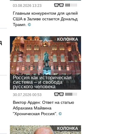
03.08.2026 13:23
Главным конкурентом для целей
США в Заливе остается Дональд
Трамп.
©
КОЛОНКА
д
Россия как историческая
система – и свобода
русского человека
30.07.2026 00:53
Виктор Арден: Ответ на статью
Абрахама Майвина
"Хроническая Россия".
©
КОЛОНКА