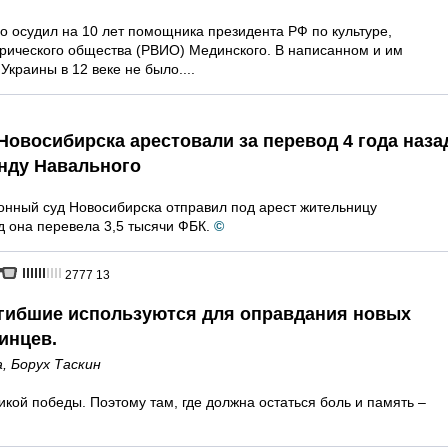
но осудил на 10 лет помощника президента РФ по культуре,
орического общества (РВИО) Мединского. В написанном и им
Украины в 12 веке не было....
овосибирска арестовали за перевод 4 года наза
онду Навального
нный суд Новосибирска отправил под арест жительницу
д она перевела 3,5 тысячи ФБК.
©
2777
13
огибшие используются для оправдания новых
инцев.
а
,
Борух Таскин
икой победы. Поэтому там, где должна остаться боль и память –