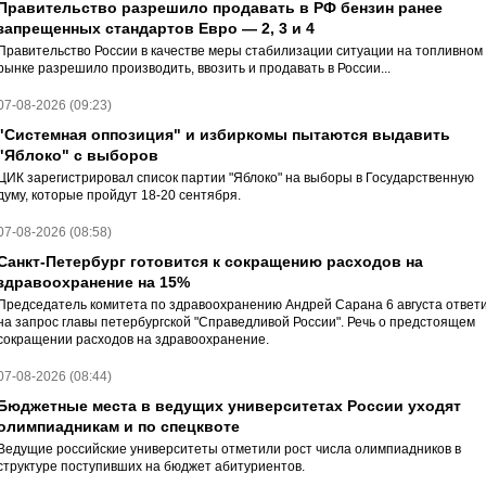
Правительство разрешило продавать в РФ бензин ранее
запрещенных стандартов Евро — 2, 3 и 4
Правительство России в качестве меры стабилизации ситуации на топливном
рынке разрешило производить, ввозить и продавать в России...
07-08-2026 (09:23)
"Системная оппозиция" и избиркомы пытаются выдавить
"Яблоко" с выборов
ЦИК зарегистрировал список партии "Яблоко" на выборы в Государственную
думу, которые пройдут 18-20 сентября.
07-08-2026 (08:58)
Санкт-Петербург готовится к сокращению расходов на
здравоохранение на 15%
Председатель комитета по здравоохранению Андрей Сарана 6 августа ответ
на запрос главы петербургской "Справедливой России". Речь о предстоящем
сокращении расходов на здравоохранение.
07-08-2026 (08:44)
Бюджетные места в ведущих университетах России уходят
олимпиадникам и по спецквоте
Ведущие российские университеты отметили рост числа олимпиадников в
структуре поступивших на бюджет абитуриентов.