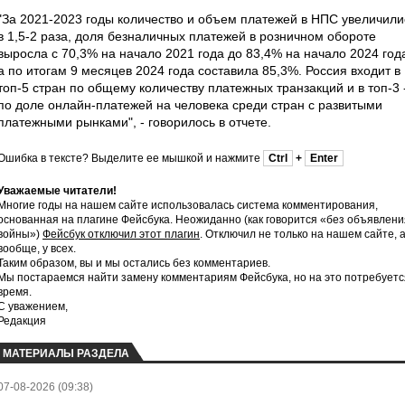
"За 2021-2023 годы количество и объем платежей в НПС увеличили
в 1,5-2 раза, доля безналичных платежей в розничном обороте
выросла с 70,3% на начало 2021 года до 83,4% на начало 2024 год
а по итогам 9 месяцев 2024 года составила 85,3%. Россия входит в
топ-5 стран по общему количеству платежных транзакций и в топ-3 
по доле онлайн-платежей на человека среди стран с развитыми
платежными рынками", - говорилось в отчете.
Ошибка в тексте? Выделите ее мышкой и нажмите
Ctrl
+
Enter
Уважаемые читатели!
Многие годы на нашем сайте использовалась система комментирования,
основанная на плагине Фейсбука. Неожиданно (как говорится «без объявлени
войны»)
Фейсбук отключил этот плагин
. Отключил не только на нашем сайте, 
вообще, у всех.
Таким образом, вы и мы остались без комментариев.
Мы постараемся найти замену комментариям Фейсбука, но на это потребуетс
время.
С уважением,
Редакция
МАТЕРИАЛЫ РАЗДЕЛА
07-08-2026 (09:38)