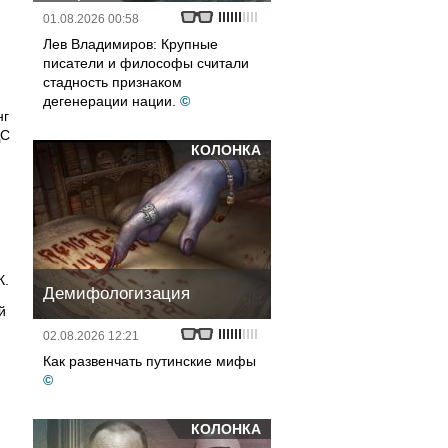
01.08.2026 00:58
Лев Владимиров: Крупные
писатели и философы считали
стадность признаком
дегенерации нации.
©
нг
ДС
КОЛОНКА
,
я
К.
Демифологизация
й
02.08.2026 12:21
Как развенчать путинские мифы
©
КОЛОНКА