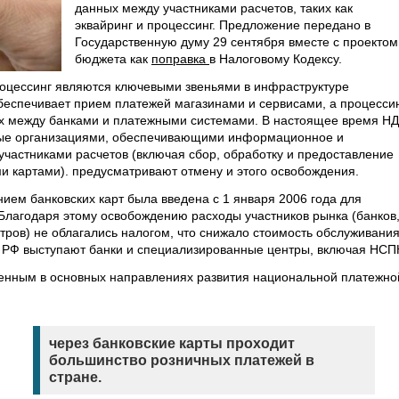
данных между участниками расчетов, таких как
эквайринг и процессинг. Предложение передано в
Государственную думу 29 сентября вместе с проектом
бюджета как
поправка
в Налоговому Кодексу.
роцессинг являются ключевыми звеньями в инфраструктуре
обеспечивает прием платежей магазинами и сервисами, а процесси
ных между банками и платежными системами. В настоящее время Н
мые организациями, обеспечивающими информационное и
участниками расчетов (включая сбор, обработку и предоставление
 картами). предусматривают отмену и этого освобождения.
ием банковских карт была введена с 1 января 2006 года для
Благодаря этому освобождению расходы участников рынка (банков
тров) не облагались налогом, что снижало стоимость обслуживани
 РФ выступают банки и специализированные центры, включая НСП
ленным в основных направлениях развития национальной платежно
через банковские карты проходит
большинство розничных платежей в
стране.