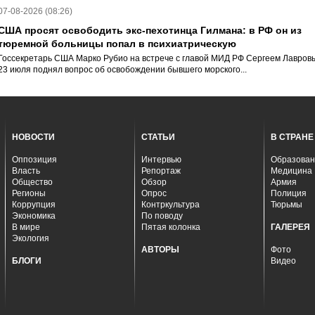
07-08-2026 (08:26)
США просят освободить экс-пехотинца Гилмана: в РФ он из
тюремной больницы попал в психиатрическую
Госсекретарь США Марко Рубио на встрече с главой МИД РФ Сергеем Лавров
23 июля поднял вопрос об освобождении бывшего морского...
НОВОСТИ
СТАТЬИ
В СТРАНЕ
Оппозиция
Интервью
Образован
Власть
Репортаж
Медицина
Общество
Обзор
Армия
Регионы
Опрос
Полиция
Коррупция
Контркультура
Тюрьмы
Экономика
По поводу
В мире
Пятая колонка
ГАЛЕРЕЯ
Экология
АВТОРЫ
Фото
БЛОГИ
Видео