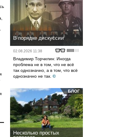
сь
а,
-
В порядке дискуссии
02.08.2026 11:38
Владимир Торчилин: Иногда
проблема не в том, что не всё
так однозначно, а в том, что всё
я
однозначно не так.
©
а
БЛОГ
я
Несколько простых