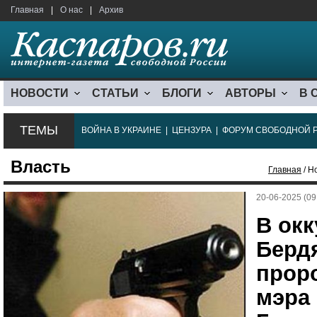
Главная
|
О нас
|
Архив
НОВОСТИ
СТАТЬИ
БЛОГИ
АВТОРЫ
В 
ТЕМЫ
ВОЙНА В УКРАИНЕ
|
ЦЕНЗУРА
|
ФОРУМ СВОБОДНОЙ 
Власть
Главная
/ Н
20-06-2025 (09
В ок
Берд
прор
мэра