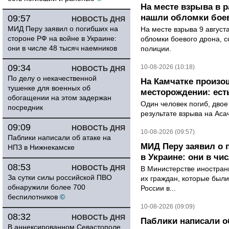
На месте взрыва в 
нашли обломки бое
09:57
НОВОСТЬ ДНЯ
МИД Перу заявил о погибших на
На месте взрыва 9 август
стороне РФ на войне в Украине:
обломки боевого дрона, 
они в числе 48 тысяч наемников
полиции.
09:34
10-08-2026 (10:18)
НОВОСТЬ ДНЯ
По делу о некачественной
На Камчатке произо
тушенке для военных об
месторождении: ест
обогащении на этом задержан
Один человек погиб, двое
посредник
результате взрыва на Ас
09:09
НОВОСТЬ ДНЯ
10-08-2026 (09:57)
Паблики написали об атаке на
МИД Перу заявил о 
НПЗ в Нижнекамске
в Украине: они в чи
08:53
НОВОСТЬ ДНЯ
В Министерстве иностран
За сутки силы российской ПВО
их граждан, которые были
обнаружили более 700
России в...
беспилотников
©
10-08-2026 (09:09)
08:32
НОВОСТЬ ДНЯ
Паблики написали о
В аннексированном Севастополе