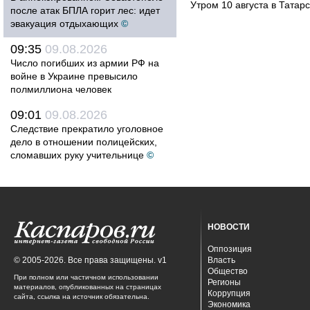
Утром 10 августа в Татар
после атак БПЛА горит лес: идет
эвакуация отдыхающих
©
09:35
09.08.2026
Число погибших из армии РФ на
войне в Украине превысило
полмиллиона человек
09:01
09.08.2026
Следствие прекратило уголовное
дело в отношении полицейских,
сломавших руку учительнице
©
НОВОСТИ
Оппозиция
© 2005-2026. Все права защищены. v1
Власть
Общество
При полном или частичном использовании
Регионы
материалов, опубликованных на страницах
Коррупция
сайта, ссылка на источник обязательна.
Экономика