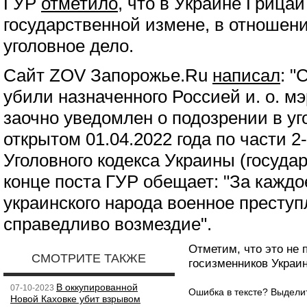
ГУР
отметило
, что в Украине Грицай
государственной измене, в отношен
уголовное дело.
Сайт ZOV Запорожье.Ru
написал
: 
убили назначенного Россией и. о. м
заочно уведомлен о подозрении в уг
открытом 01.04.2022 года по части 2-
Уголовного кодекса Украины (государ
конце поста ГУР обещает: "За кажд
украинского народа военное преступ
справедливо возмездие".
Отметим, что это не
СМОТРИТЕ ТАКЖЕ
госизменников Украи
В оккупированной
07-10-2023
Ошибка в тексте? Выдел
Новой Каховке убит взрывом