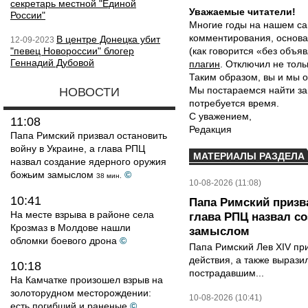
секретарь местной "Единой
Уважаемые читатели!
России"
Многие годы на нашем са
комментирования, основа
В центре Донецка убит
12-09-2023
"певец Новороссии" блогер
(как говорится «без объ
Геннадий Дубовой
плагин
. Отключил не толь
Таким образом, вы и мы о
Мы постараемся найти за
НОВОСТИ
потребуется время.
С уважением,
11:08
Редакция
Папа Римский призвал остановить
войну в Украине, а глава РПЦ
МАТЕРИАЛЫ РАЗДЕЛА
назвал создание ядерного оружия
божьим замыслом
©
38 мин.
10-08-2026 (11:08)
10:41
Папа Римский призва
На месте взрыва в районе села
глава РПЦ назвал с
Крозмаз в Молдове нашли
замыслом
обломки боевого дрона
©
Папа Римский Лев XIV пр
действия, а также выраз
10:18
пострадавшим...
На Камчатке произошел взрыв на
золоторудном месторождении:
10-08-2026 (10:41)
есть погибший и раненые
©