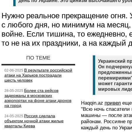
день по Украине. Это цинизм высочайшего ур
Нужно реальное прекращение огня. 
с любого дня, но минимум на месяц,
войне. Если тишина, то ежедневно, 
то не на их праздники, а на каждый д
ПО ТЕМЕ
Украинский пр
Он подчеркнул
В результате российской
02-06-2025
предложенны
атаки на Харьков пострадали
перемириями" 
шесть человек
может гарант
мировых лиде
Более ста рейсов
28-05-2025
задержаны в московских
аэропортах на фоне атаки дронов
Haqqin.az
привел
еще 
на город
"Всю ночь спасатели
машины — после атак
Россия сделала
24-05-2025
объектом ночной атаки жилые
районам. Россияне пр
кварталы Киева
каждый день по Укра