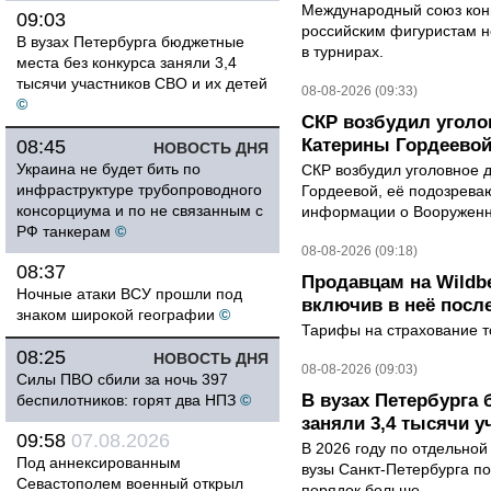
Международный союз конь
09:03
российским фигуристам н
В вузах Петербурга бюджетные
в турнирах.
места без конкурса заняли 3,4
тысячи участников СВО и их детей
08-08-2026 (09:33)
©
СКР возбудил уголо
Катерины Гордеево
08:45
НОВОСТЬ ДНЯ
Украина не будет бить по
СКР возбудил уголовное 
инфраструктуре трубопроводного
Гордеевой, её подозрева
консорциума и по не связанным с
информации о Вооруженн
РФ танкерам
©
08-08-2026 (09:18)
08:37
Продавцам на Wildbe
Ночные атаки ВСУ прошли под
включив в неё посл
знаком широкой географии
©
Тарифы на страхование то
08:25
НОВОСТЬ ДНЯ
08-08-2026 (09:03)
Силы ПВО сбили за ночь 397
В вузах Петербурга
беспилотников: горят два НПЗ
©
заняли 3,4 тысячи у
09:58
07.08.2026
В 2026 году по отдельной
Под аннексированным
вузы Санкт-Петербурга по
Севастополем военный открыл
порядок больше,...