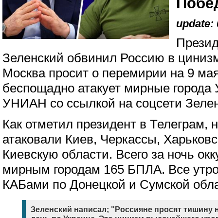
Побе
update: 
Презид
Зеленский обвинил Россию в цинизм
Москва просит о перемирии на 9 мая
беспощадно атакует мирные города
УНИАН со ссылкой на соцсети Зелен
Как отметил президент в Телеграм, 
атаковали Киев, Черкассы, Харьков
Киевскую области. Всего за ночь ок
мирным городам 165 БПЛА. Все утр
КАБами по Донецкой и Сумской обла
Зеленский написал; "Россияне просят тишину н