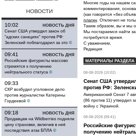
Многие годы на нашем са
комментирования, основа
НОВОСТИ
(как говорится «без объ
плагин
. Отключил не толь
10:02
НОВОСТЬ ДНЯ
Таким образом, вы и мы о
Сенат США утвердил закон об
Мы постараемся найти за
"адских санкциях" против РФ:
потребуется время.
Зеленский поблагодарил за это
©
С уважением,
Редакция
09:41
НОВОСТЬ ДНЯ
Российские фигуристы массово
МАТЕРИАЛЫ РАЗДЕЛА
стремятся к получению
нейтрального статуса
©
08-08-2026 (10:02)
Сенат США утвердил
09:33
против РФ: Зеленск
СКР возбудил уголовное дело
Американский Сенат 7 ав
против журналистки Катерины
(86 против 11) утвердил з
Гордеевой
©
войну с Украиной.
09:18
НОВОСТЬ ДНЯ
08-08-2026 (09:41)
Продавцам на Wildberries подняли
цену страховки, включив в неё
Российские фигурис
последствия атак БПЛА
©
получению нейтраль