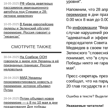
уровня".
РФ убила девятерых
18-05-2025
пассажиров эвакуационного
Напомним, что 28 ап
автобуса под Сумами и 28-
перемирие
в дни пра
летнюю киевлянку
0.00 мск 8 мая до 0.0
В Киеве европейские
10-05-2025
По
информации
"Ведо
лидеры и Зеленский обсудят
перемирие: Россия говорит о
случае нарушений ро
"нюансах"
"адекватный и эффек
председателя Совета
СМОТРИТЕ ТАКЖЕ
Медведев в своем те
Зеленского "словесной
На Совбезе ООН
30-04-2025
понимает, что "в слу
говорили о мире для Украины в её
Победы никто не гара
признанных границах: Россия
мая".
недовольна
Пресс-секретарь пре
МИД Украины
28-04-2025
сообщал, что на пар
прокомментировало новость о
перемирии, которое объявил
20 глав государств и 
Путин
Ошибка в тексте? Выдел
Путин объявил новое
28-04-2025
перемирие — с 8 по 10 мая в дни
Уважаемые читатели!
празднования Дня победы