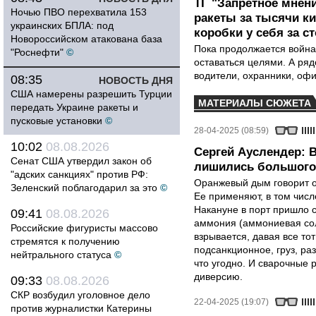
ТГ "Запретное мнени
Ночью ПВО перехватила 153
ракеты за тысячи ки
украинских БПЛА: под
коробки у себя за с
Новороссийском атакована база
Пока продолжается война
"Роснефти"
©
оставаться целями. А ряд
водители, охранники, оф
08:35
НОВОСТЬ ДНЯ
США намерены разрешить Турции
МАТЕРИАЛЫ СЮЖЕТА
передать Украине ракеты и
пусковые установки
©
28-04-2025 (08:59)
10:02
08.08.2026
Сергей Ауслендер: 
Сенат США утвердил закон об
лишились большого 
"адских санкциях" против РФ:
Оранжевый дым говорит о 
Зеленский поблагодарил за это
©
Ее применяют, в том числе
Накануне в порт пришло с
09:41
08.08.2026
аммония (аммониевая соль
Российские фигуристы массово
взрывается, давая все т
стремятся к получению
подсанкционное, груз, ра
нейтрального статуса
©
что угодно. И сварочные р
диверсию.
09:33
08.08.2026
СКР возбудил уголовное дело
22-04-2025 (19:07)
против журналистки Катерины