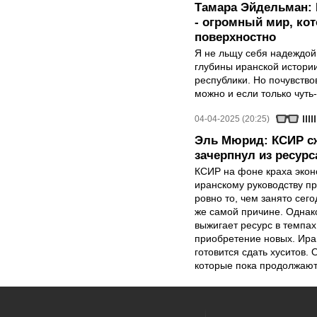
Тамара Эйдельман: 
- огромный мир, ко
поверхностно
Я не льщу себя надеждой,
глубины иранской истори
республики. Но почувство
можно и если только чуть
04-04-2025 (20:25)
Эль Мюрид: КСИР сж
зачерпнул из ресурс
КСИР на фоне краха эко
иранскому руководству пр
ровно то, чем занято сег
же самой причине. Однако
выжигает ресурс в темпах
приобретение новых. Иран
готовится сдать хуситов.
которые пока продолжают