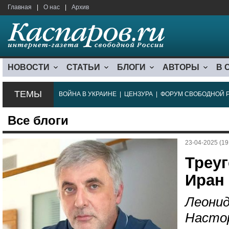
Главная
|
О нас
|
Архив
НОВОСТИ
СТАТЬИ
БЛОГИ
АВТОРЫ
В 
ТЕМЫ
ВОЙНА В УКРАИНЕ
|
ЦЕНЗУРА
|
ФОРУМ СВОБОДНОЙ 
Все блоги
23-04-2025 (19
Треуг
Иран
Леонид
Насто