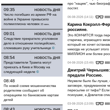
про "нацию", чью биограф
постят.
09:35
НОВОСТЬ ДНЯ
Число погибших из армии РФ на
06-08-2026 (14:11)
войне в Украине превысило
полмиллиона человек
Карина Кокрэлл-Фер
35 мин.
россияне.
09:01
НОВОСТЬ ДНЯ
Это КОНЧИТСЯ тогда пере
Следствие прекратило уголовное
старичка, играющего жизн
дело в отношении полицейских,
который не хочет останавл
сломавших руку учительнице
©
никогда не услышит этого
МИЛЛИОН или более росси
08:54
НОВОСТЬ ДНЯ
Представители Трампа могут
04-08-2026 (15:49)
приехать в Киев и Москву на
Дмитрий Чернышев: 
следующей неделе
©
предали Россию.
08:48
Неужели было бы лучше, 
заговоре, придуманном че
По новой схеме мошенничества
пересылке от тифа? Если
родителям сообщают об
психушке, а Довлатов спи
операциям по банковским картам
детей
03-08-2026 (13:09)
08:43
НОВОСТЬ ДНЯ