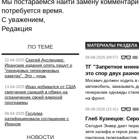
Мы постараемся найти замену комментария
потребуется время.
С уважением,
Редакция
МАТЕРИАЛЫ РАЗДЕЛА
ПО ТЕМЕ
08-08-2026 (09:57)
Сергей Ауслендер:
22-04-2025
Иранские издания опять пишут о
ТГ "Запретное мнени
"передовых гиперзвуковых
это спор двух разно
ракетах". Это - чушь
Москвич должен ходить в 
автомобиль, заказывать д
Иран добивался от США
13-04-2025
смягчения санкций в обмен на
генералам однажды стане
ограничение своей ядерной
на фронт.
программы
06-08-2026 (15:41)
Госдума
08-04-2025
Глеб Кузнецов: Серо
ратифицировала соглашение с
Ираном
Сегодня Энвер дает тюрк
зятя халифа и героя рево
НОВОСТИ
пантеона телеграфистов,