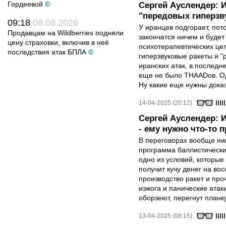
Гордеевой
©
Сергей Ауслендер: 
"передовых гиперзву
09:18
08.08.2026
У иранцев подгорает, пот
Продавцам на Wildberries подняли
закончатся ничем и будет
цену страховки, включив в неё
психотерапевтических цел
последствия атак БПЛА
©
гиперзвуковые ракеты и "
иранских атак, в последн
еще не было THAADов. Од
Ну какие еще нужны дока
14-04-2025 (20:12)
Сергей Ауслендер: 
- ему нужно что-то 
В переговорах вообще ник
программа баллистических
одно из условий, которые
получит кучу денег на во
производство ракет и проч
изжога и панические атак
оборзеют, перегнут планк
13-04-2025 (08:15)