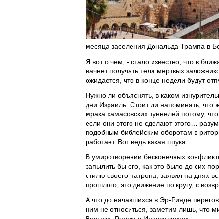
месяца заселения Дональда Трампа в Бел
Я вот о чем, - стало известно, что в бл
начнет получать тела мертвых заложнико
ожидается, что в конце недели будут от
Нужно ли объяснять, в каком изнуритель
дни Израиль. Стоит ли напоминать, что 
мрака хамасовских туннелей потому, что
если они этого не сделают этого… разум
подобным библейским оборотам в риторик
работает. Вот ведь какая штука…
В умиротворении бесконечных конфликто
запылить бы его, как это было до сих 
стилю своего патрона, заявил на днях в
прошлого, это движение по кругу, с воз
А что до начавшихся в Эр-Рияде перегов
ним не относиться, заметим лишь, что 
Востоке. Рядом с Иерусалимом.