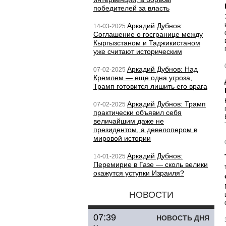
победителей за власть
Аркадий Дубнов:
14-03-2025
Соглашение о госгранице между
Кыргызстаном и Таджикистаном
уже считают историческим
Аркадий Дубнов: Над
07-02-2025
Кремлем — еще одна угроза,
Трамп готовится лишить его врага
Аркадий Дубнов: Трамп
07-02-2025
практически объявил себя
величайшим даже не
президентом, а девелопером в
мировой истории
Аркадий Дубнов:
14-01-2025
Перемирие в Газе — сколь велики
окажутся уступки Израиля?
НОВОСТИ
07:39
НОВОСТЬ ДНЯ