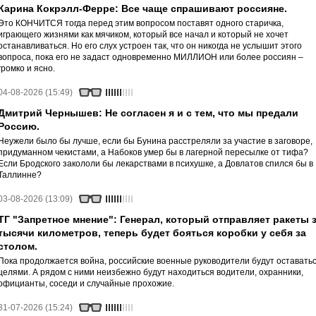
Карина Кокрэлл-Ферре: Все чаще спрашивают россияне.
Это КОНЧИТСЯ тогда перед этим вопросом поставят одного старичка,
играющего жизнями как мячиком, который все начал и который не хочет
останавливаться. Но его слух устроен так, что он никогда не услышит этого
вопроса, пока его не задаст одновременно МИЛЛИОН или более россиян –
громко и ясно.
04-08-2026 (15:49)
Дмитрий Чернышев: Не согласен я и с тем, что мы предали
Россию.
Неужели было бы лучше, если бы Бунина расстреляли за участие в заговоре,
придуманном чекистами, а Набоков умер бы в лагерной пересылке от тифа?
Если Бродского закололи бы лекарствами в психушке, а Довлатов спился бы в
Таллинне?
03-08-2026 (13:09)
ТГ "Запретное мнение": Генерал, который отправляет ракеты 
тысячи километров, теперь будет бояться коробки у себя за
столом.
Пока продолжается война, российские военные руководители будут оставать
целями. А рядом с ними неизбежно будут находиться водители, охранники,
официанты, соседи и случайные прохожие.
31-07-2026 (15:24)