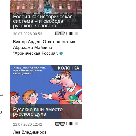
Россия как историческая
система – и свобода
русского человека
30.07.2026 00:53
Виктор Арден: Ответ на статью
Абрахама Майвина
"Хроническая Россия".
©
КОЛОНКА
за
Русские вши вместо
ся
русского духа
22.07.2026 12:42
Лев Владимиров: