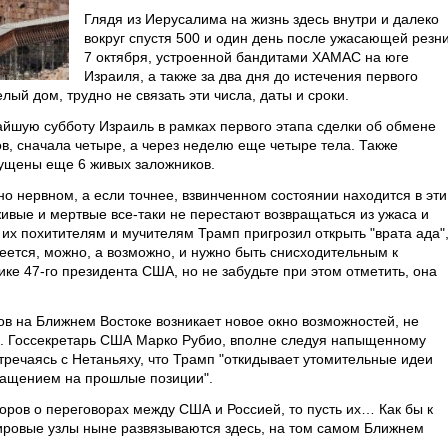
Глядя из Иерусалима на жизнь здесь внутри и далеко
вокруг спустя 500 и один день после ужасающей резн
7 октября, устроенной бандитами ХАМАС на юге
Израиля, а также за два дня до истечения первого
ый дом, трудно не связать эти числа, даты и сроки.
ижайшую субботу Израиль в рамках первого этапа сделки об обмене
в, сначала четыре, а через неделю еще четыре тела. Также
пущены еще 6 живых заложников.
но нервном, а если точнее, взвинченном состоянии находится в эти
живые и мертвые все-таки не перестают возвращаться из ужаса и
 их похитителям и мучителям Трамп пригрозил открыть "врата ада"
еется, можно, а возможно, и нужно быть снисходительным к
е 47-го президента США, но не забудьте при этом отметить, она
в на Ближнем Востоке возникает новое окно возможностей, не
пор. Госсекретарь США Марко Рубио, вполне следуя напыщенному
стречаясь с Нетаньяху, что Трамп "откидывает утомительные идеи
вращением на прошлые позиции".
оров о переговорах между США и Россией, то пусть их… Как бы к
мировые узлы ныне развязываются здесь, на том самом Ближнем