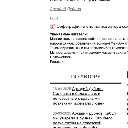
Аркадий Дубнов
t.me
!
Орфография и стилистика автора со
Уважаемые читатели!
Многие годы на нашем сайте использовалась с
говорится «без объявления войны»)
Фейсбук о
Таким образом, вы и мы остались без коммента
Мы постараемся найти замену комментариям Фе
С уважением,
Редакция
ПО АВТОРУ
Аркадий Дубнов:
16-04-2025
Силовики в балаклавах и
неизвестные с красными
повязками избивали людей
Аркадий Дубнов: Кабул
26-03-2025
мы увидели в руинах. Это было
результатом не советской
интервенции, а борьбы