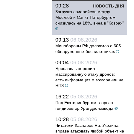
09:28
НОВОСТЬ ДНЯ
Загрузка авиарейсов между
Москвой и Санкт-Петербургом
снизилась на 18%, вина в "Коврах"
©
09:13
06.08.2026
Минобороны РФ доложило о 605
обнаруженных беспилотниках
©
09:04
06.08.2026
Ярославль пережил
массированную атаку дронов:
есть информация о возгорании на
НПЗ
©
16:22
05.08.2026
Под Екатеринбургом взорван
гендиректор Уралдронзавода
©
10:28
05.08.2026
Читатели Каспаров.Ru: Украина
вправе атаковать любой объект на