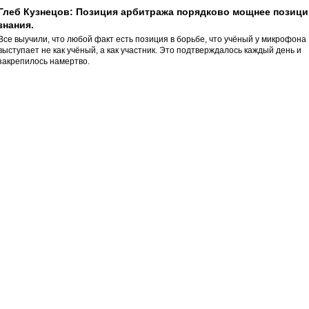
Глеб Кузнецов: Позиция арбитража порядково мощнее позици
знания.
Все выучили, что любой факт есть позиция в борьбе, что учёный у микрофона
выступает не как учёный, а как участник. Это подтверждалось каждый день и
закрепилось намертво.