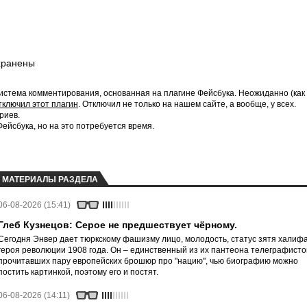
хранены
истема комментирования, основанная на плагине Фейсбука. Неожиданно (как
тключил этот плагин
. Отключил не только на нашем сайте, а вообще, у всех.
риев.
йсбука, но на это потребуется время.
МАТЕРИАЛЫ РАЗДЕЛА
06-08-2026 (15:41)
Глеб Кузнецов: Серое не предшествует чёрному.
Сегодня Энвер дает тюркскому фашизму лицо, молодость, статус зятя халифа
героя революции 1908 года. Он – единственный из их пантеона телеграфисто
прочитавших пару европейских брошюр про "нацию", чью биографию можно
постить картинкой, поэтому его и постят.
06-08-2026 (14:11)