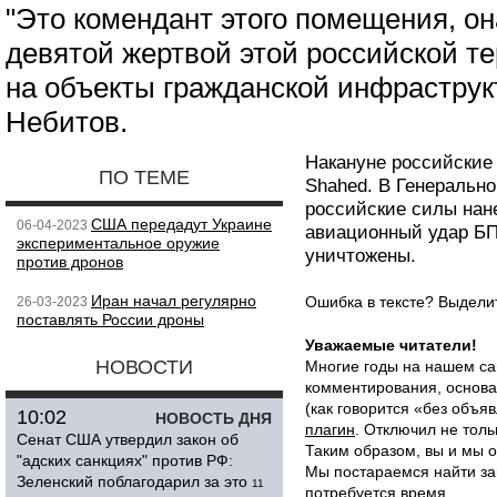
"Это комендант этого помещения, он
девятой жертвой этой российской т
на объекты гражданской инфраструк
Небитов.
Накануне российские
ПО ТЕМЕ
Shahed. В Генеральн
российские силы нан
США передадут Украине
06-04-2023
авиационный удар БП
экспериментальное оружие
уничтожены.
против дронов
Иран начал регулярно
Ошибка в тексте? Выдел
26-03-2023
поставлять России дроны
Уважаемые читатели!
НОВОСТИ
Многие годы на нашем са
комментирования, основа
(как говорится «без объ
10:02
НОВОСТЬ ДНЯ
плагин
. Отключил не толь
Сенат США утвердил закон об
Таким образом, вы и мы о
"адских санкциях" против РФ:
Мы постараемся найти за
Зеленский поблагодарил за это
11
потребуется время.