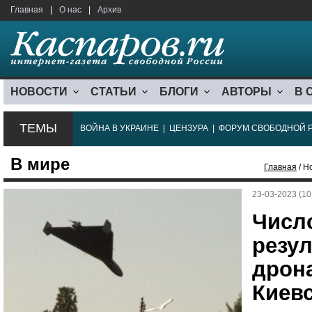
Главная
|
О нас
|
Архив
НОВОСТИ
СТАТЬИ
БЛОГИ
АВТОРЫ
В 
ТЕМЫ
ВОЙНА В УКРАИНЕ
|
ЦЕНЗУРА
|
ФОРУМ СВОБОДНОЙ 
В мире
Главная
/ Н
23-03-2023 (10
Числ
резул
дрон
Киев