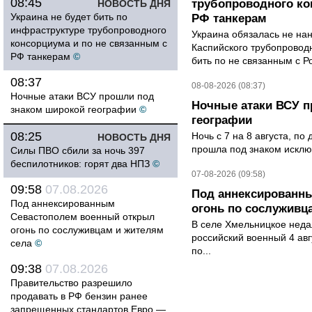
08:45
трубопроводного ко
НОВОСТЬ ДНЯ
Украина не будет бить по
РФ танкерам
инфраструктуре трубопроводного
Украина обязалась не на
консорциума и по не связанным с
Каспийского трубопровод
РФ танкерам
©
бить по не связанным с Р
08:37
08-08-2026 (08:37)
Ночные атаки ВСУ прошли под
Ночные атаки ВСУ п
знаком широкой географии
©
географии
08:25
Ночь с 7 на 8 августа, п
НОВОСТЬ ДНЯ
прошла под знаком исклю
Силы ПВО сбили за ночь 397
беспилотников: горят два НПЗ
©
07-08-2026 (09:58)
09:58
07.08.2026
Под аннексированн
Под аннексированным
огонь по сослуживц
Севастополем военный открыл
В селе Хмельницкое неда
огонь по сослуживцам и жителям
российский военный 4 авг
села
©
по...
09:38
07.08.2026
Правительство разрешило
продавать в РФ бензин ранее
запрещенных стандартов Евро —