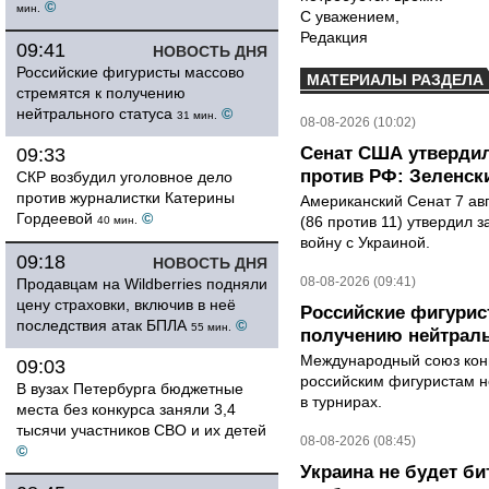
©
мин.
С уважением,
Редакция
09:41
НОВОСТЬ ДНЯ
Российские фигуристы массово
МАТЕРИАЛЫ РАЗДЕЛА
стремятся к получению
нейтрального статуса
©
31 мин.
08-08-2026 (10:02)
Сенат США утвердил
09:33
против РФ: Зеленск
СКР возбудил уголовное дело
против журналистки Катерины
Американский Сенат 7 ав
Гордеевой
©
(86 против 11) утвердил з
40 мин.
войну с Украиной.
09:18
НОВОСТЬ ДНЯ
08-08-2026 (09:41)
Продавцам на Wildberries подняли
цену страховки, включив в неё
Российские фигурис
последствия атак БПЛА
©
55 мин.
получению нейтраль
Международный союз конь
09:03
российским фигуристам н
В вузах Петербурга бюджетные
в турнирах.
места без конкурса заняли 3,4
тысячи участников СВО и их детей
08-08-2026 (08:45)
©
Украина не будет би