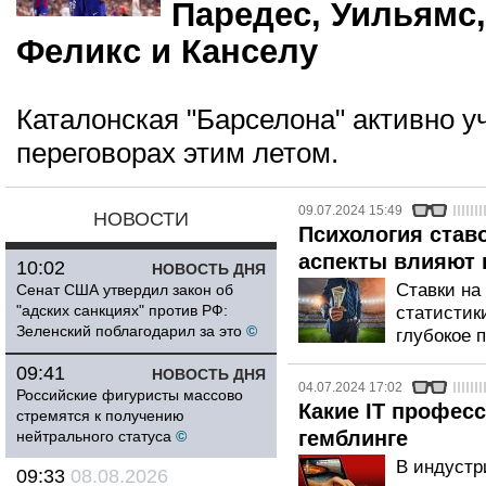
Паредес, Уильямс,
Феликс и Канселу
Каталонская "Барселона" активно у
переговорах этим летом.
09.07.2024 15:49
НОВОСТИ
Психология ставо
аспекты влияют 
10:02
НОВОСТЬ ДНЯ
Ставки на 
Сенат США утвердил закон об
"адских санкциях" против РФ:
статистики
Зеленский поблагодарил за это
©
глубокое 
09:41
НОВОСТЬ ДНЯ
04.07.2024 17:02
Российские фигуристы массово
Какие IT профес
стремятся к получению
гемблинге
нейтрального статуса
©
В индустр
09:33
08.08.2026