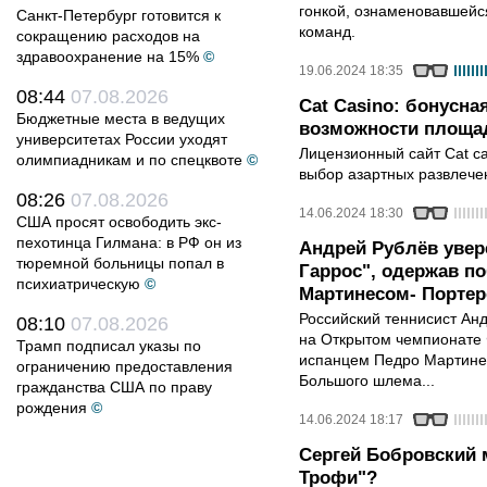
гонкой, ознаменовавшейс
Санкт-Петербург готовится к
команд.
сокращению расходов на
здравоохранение на 15%
©
19.06.2024 18:35
08:44
07.08.2026
Cat Casino: бонусна
Бюджетные места в ведущих
возможности площа
университетах России уходят
Лицензионный сайт Cat c
олимпиадникам и по спецквоте
©
выбор азартных развлечен
08:26
07.08.2026
14.06.2024 18:30
США просят освободить экс-
пехотинца Гилмана: в РФ он из
Андрей Рублёв увер
тюремной больницы попал в
Гаррос", одержав п
психиатрическую
©
Мартинесом- Портер
Российский теннисист Ан
08:10
07.08.2026
на Открытом чемпионате 
Трамп подписал указы по
испанцем Педро Мартинес
ограничению предоставления
Большого шлема...
гражданства США по праву
рождения
©
14.06.2024 18:17
Сергей Бобровский 
Трофи"?