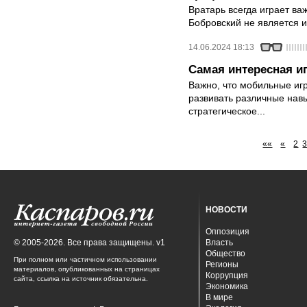
Вратарь всегда играет ва
Бобровский не является и
14.06.2024 18:13
Самая интересная и
Важно, что мобильные игр
развивать различные навы
стратегическое...
««
«
2
НОВОСТИ
Оппозиция
© 2005-2026. Все права защищены. v1
Власть
Общество
При полном или частичном использовании
Регионы
материалов, опубликованных на страницах
Коррупция
сайта, ссылка на источник обязательна.
Экономика
В мире