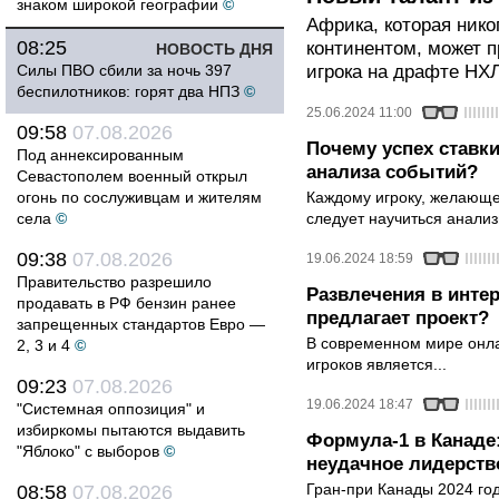
знаком широкой географии
©
Африка, которая нико
08:25
континентом, может п
НОВОСТЬ ДНЯ
Силы ПВО сбили за ночь 397
игрока на драфте НХЛ
беспилотников: горят два НПЗ
©
25.06.2024 11:00
09:58
07.08.2026
Почему успех ставки
Под аннексированным
анализа событий?
Севастополем военный открыл
огонь по сослуживцам и жителям
Каждому игроку, желающем
села
©
следует научиться анализ
09:38
07.08.2026
19.06.2024 18:59
Правительство разрешило
Развлечения в интер
продавать в РФ бензин ранее
предлагает проект?
запрещенных стандартов Евро —
В современном мире онла
2, 3 и 4
©
игроков является...
09:23
07.08.2026
19.06.2024 18:47
"Системная оппозиция" и
избиркомы пытаются выдавить
Формула-1 в Канаде
"Яблоко" с выборов
©
неудачное лидерств
Гран-при Канады 2024 го
08:58
07.08.2026