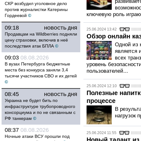
развивает
СКР возбудил уголовное дело
возможнос
против журналистки Катерины
ключевую роль играют
Гордеевой
©
09:18
НОВОСТЬ ДНЯ
25.06.2024 13:42
Продавцам на Wildberries подняли
Обзор онлайн ка
цену страховки, включив в неё
Одной из 
последствия атак БПЛА
©
является 
09:03
08.08.2026
всех тран
В вузах Петербурга бюджетные
уровень безопасност
места без конкурса заняли 3,4
пользователей...
тысячи участников СВО и их детей
©
25.06.2024 12:10
Полезные напитк
08:45
НОВОСТЬ ДНЯ
процессе
Украина не будет бить по
инфраструктуре трубопроводного
В результ
консорциума и по не связанным с
нагрузок п
РФ танкерам
©
08:37
08.08.2026
25.06.2024 11:55
Ночные атаки ВСУ прошли под
Новый талант из