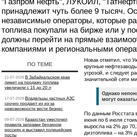
"Газпром нефть", ЛУКОЙЛ, "Татнефть
принадлежит чуть более 9 тысяч. О
независимые операторы, которые р
топлива покупали на бирже или у по
должны перейти на прямые взаимо
компаниями и региональными опера
Новак отметил, что У
ПО ТЕМЕ
крупные нефтезаводы
угрозой, и следует р
В Забайкальском крае
21-07-2026
значительной сети м
лимит на продажу топлива
увеличили с 15 до 20 л
Однако непон
Владельцы частных АЗС
17-07-2026
могут оказать
срочно продают их из-за
невозможности вести бизнес
По данным Росстата в
Казахстан ужесточил
июня по 6 июля стоим
09-07-2026
правила заправки бензином
выросла на 2% до 70,2
россиян и выставил полицейские
дизтоплива – на 3% д
посты