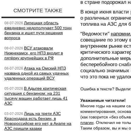
в стране подорожал н
СМОТРИТЕ ТАКЖЕ
В конце июня власти
о различных огранич
Липецкая область
08-07-2026
топлива на АЗС для 
ежедневно недополучает 500 тонн
бензина и ищет пути решения
“Ведомости"
напомни
вопроса
совещание по этому в
внутреннем рынке ест
ВСУ атаковали
08-07-2026
критического характе
Нижнекамск, его НПЗ входит в
пятёрку крупнейших в РФ
дополнительные меры
бесперебойного снаб
Атака на Омский НПЗ
08-07-2026
социально значимых 
названа одной из самых удачных
что это пока не удало
удаленных операций ВСУ
В Адыгее критическая
05-07-2026
Ошибка в тексте? Выдел
ситуация с бензином: на 231
тысячу машин работает лишь 41
Уважаемые читатели!
АЗС
Многие годы на нашем са
комментирования, основа
Лишь на трети АЗС
03-07-2026
(как говорится «без объ
Краснодара есть бензин, в
плагин
. Отключил не толь
Новороссийске его нет, в Анапе на
Таким образом, вы и мы о
АЗС пришли казаки