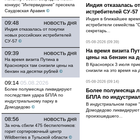
конкурс "Интервидение" пресекла
Индия отказалась о
Саудовская Аравия
©
истребителей СУ-57
Индия в ближайшее время
09:48
НОВОСТЬ ДНЯ
истребители семейства "С
Индия отказалась от покупки
секретарь...
новых российских истребителей
СУ-57
©
05-08-2026 (09:39)
На время визита Пут
09:39
НОВОСТЬ ДНЯ
цены на бензин на д
На время визита Путина в
В Красноярск 3 июля при
Красноярск там снизили цены на
снизили на это время на 
бензин на десятки рублей
©
05-08-2026 (09:14)
09:14
05.08.2026
Более полумесяца ликвидируют
Более полумесяца л
последствия удара БПЛА по
БПЛА по индустриа
индустриальному парку в
В индустриальном парке 
Домодедово
©
Домодедово ликвидируют 
произошедшего...
08:56
НОВОСТЬ ДНЯ
За ночь сбили 475 беспилотников:
горит сортировочный центр
Wildberries в Тульской области
©