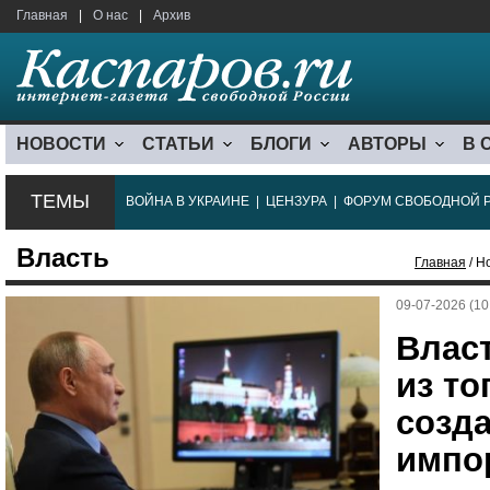
Главная
|
О нас
|
Архив
НОВОСТИ
СТАТЬИ
БЛОГИ
АВТОРЫ
В 
ТЕМЫ
ВОЙНА В УКРАИНЕ
|
ЦЕНЗУРА
|
ФОРУМ СВОБОДНОЙ 
Власть
Главная
/ Н
09-07-2026 (10
Влас
из то
созд
импо