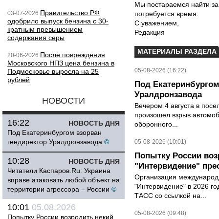
Мы постараемся найти за
Правительство РФ
03-07-2026
потребуется время.
одобрило выпуск бензина с 30-
С уважением,
кратным превышением
Редакция
содержания серы
МАТЕРИАЛЫ РАЗДЕЛА
После повреждения
20-06-2026
Московского НПЗ цена бензина в
05-08-2026 (16:22)
Подмосковье выросла на 25
рублей
Под Екатеринбургом
Уралдронзавода
НОВОСТИ
Вечером 4 августа в пос
произошел взрыв автомоб
16:22
НОВОСТЬ ДНЯ
оборонного...
Под Екатеринбургом взорван
гендиректор Уралдронзавода
©
05-08-2026 (10:01)
Попытку России воз
10:28
НОВОСТЬ ДНЯ
"Интервидение" пре
Читатели Каспаров.Ru: Украина
Организация международн
вправе атаковать любой объект на
"Интервидение" в 2026 го
территории агрессора – России
©
ТАСС со ссылкой на...
10:01
05.08.2026
05-08-2026 (09:48)
Попытку России возродить некий