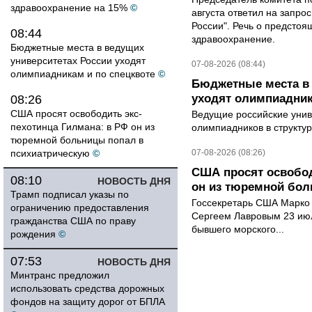
здравоохранение на 15%
©
августа ответил на запро
России". Речь о предсто
08:44
здравоохранение.
Бюджетные места в ведущих
университетах России уходят
07-08-2026 (08:44)
олимпиадникам и по спецквоте
©
Бюджетные места в 
уходят олимпиадник
08:26
США просят освободить экс-
Ведущие российские унив
пехотинца Гилмана: в РФ он из
олимпиадников в структу
тюремной больницы попал в
психиатрическую
©
07-08-2026 (08:26)
США просят освобод
08:10
НОВОСТЬ ДНЯ
он из тюремной бол
Трамп подписал указы по
Госсекретарь США Марко 
ограничению предоставления
Сергеем Лавровым 23 ию
гражданства США по праву
бывшего морского...
рождения
©
07:53
НОВОСТЬ ДНЯ
Минтранс предложил
использовать средства дорожных
фондов на защиту дорог от БПЛА