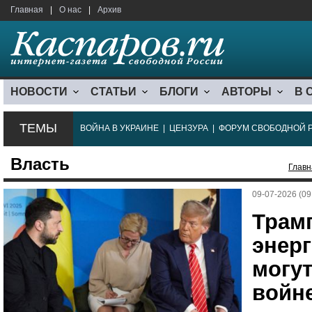
Главная
|
О нас
|
Архив
НОВОСТИ
СТАТЬИ
БЛОГИ
АВТОРЫ
В 
ТЕМЫ
ВОЙНА В УКРАИНЕ
|
ЦЕНЗУРА
|
ФОРУМ СВОБОДНОЙ 
Власть
Главн
09-07-2026 (09
Трам
энер
могу
войн