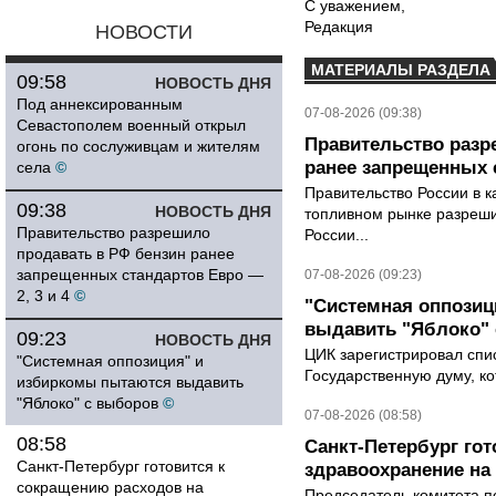
С уважением,
Редакция
НОВОСТИ
МАТЕРИАЛЫ РАЗДЕЛА
09:58
НОВОСТЬ ДНЯ
Под аннексированным
07-08-2026 (09:38)
Севастополем военный открыл
Правительство разр
огонь по сослуживцам и жителям
ранее запрещенных с
села
©
Правительство России в к
09:38
НОВОСТЬ ДНЯ
топливном рынке разрешил
Правительство разрешило
России...
продавать в РФ бензин ранее
запрещенных стандартов Евро —
07-08-2026 (09:23)
2, 3 и 4
©
"Системная оппози
выдавить "Яблоко"
09:23
НОВОСТЬ ДНЯ
ЦИК зарегистрировал спис
"Системная оппозиция" и
Государственную думу, ко
избиркомы пытаются выдавить
"Яблоко" с выборов
©
07-08-2026 (08:58)
08:58
Санкт-Петербург го
Санкт-Петербург готовится к
здравоохранение на
сокращению расходов на
Председатель комитета п