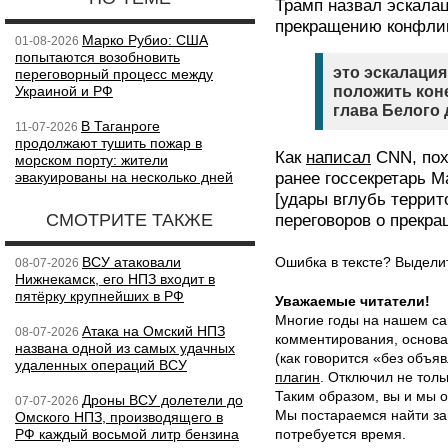
Трамп назвал эскалац
прекращению конфликт
Марко Рубио: США
01-08-2026
попытаются возобновить
это эскалация
переговорный процесс между
Украиной и РФ
положить коне
глава Белого 
В Таганроге
11-07-2026
продолжают тушить пожар в
Как
написал
CNN, пох
морском порту: жители
эвакуированы на несколько дней
ранее госсекретарь М
[удары вглубь террит
СМОТРИТЕ ТАКЖЕ
переговоров о прекра
ВСУ атаковали
Ошибка в тексте? Выдел
08-07-2026
Нижнекамск, его НПЗ входит в
пятёрку крупнейших в РФ
Уважаемые читатели!
Многие годы на нашем са
Атака на Омский НПЗ
08-07-2026
комментирования, основа
названа одной из самых удачных
(как говорится «без объ
удаленных операций ВСУ
плагин
. Отключил не толь
Таким образом, вы и мы о
Дроны ВСУ долетели до
07-07-2026
Мы постараемся найти за
Омского НПЗ, производящего в
РФ каждый восьмой литр бензина
потребуется время.