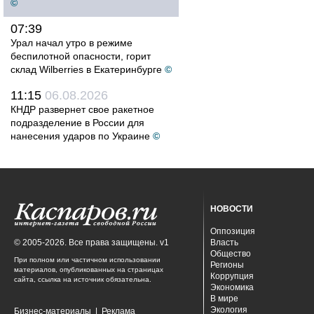
©
07:39
Урал начал утро в режиме
беспилотной опасности, горит
склад Wilberries в Екатеринбурге
©
11:15
06.08.2026
КНДР развернет свое ракетное
подразделение в России для
нанесения ударов по Украине
©
НОВОСТИ
Оппозиция
© 2005-2026. Все права защищены. v1
Власть
Общество
При полном или частичном использовании
Регионы
материалов, опубликованных на страницах
Коррупция
сайта, ссылка на источник обязательна.
Экономика
В мире
Экология
Бизнес-материалы
|
Реклама