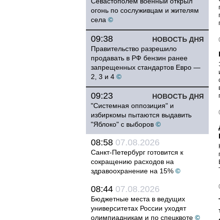
Севастополем военный открыл
огонь по сослуживцам и жителям
села
©
09:38
НОВОСТЬ ДНЯ
Правительство разрешило
продавать в РФ бензин ранее
запрещенных стандартов Евро —
2, 3 и 4
©
09:23
НОВОСТЬ ДНЯ
"Системная оппозиция" и
избиркомы пытаются выдавить
"Яблоко" с выборов
©
08:58
07.08.2026
Санкт-Петербург готовится к
сокращению расходов на
здравоохранение на 15%
©
08:44
07.08.2026
Бюджетные места в ведущих
университетах России уходят
олимпиадникам и по спецквоте
©