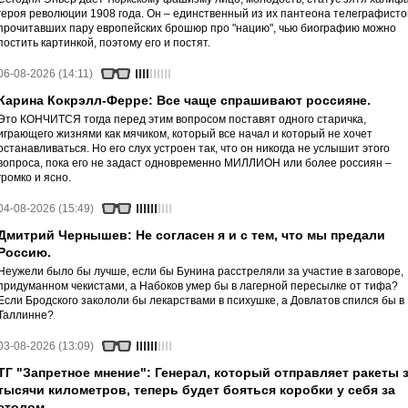
героя революции 1908 года. Он – единственный из их пантеона телеграфисто
прочитавших пару европейских брошюр про "нацию", чью биографию можно
постить картинкой, поэтому его и постят.
06-08-2026 (14:11)
Карина Кокрэлл-Ферре: Все чаще спрашивают россияне.
Это КОНЧИТСЯ тогда перед этим вопросом поставят одного старичка,
играющего жизнями как мячиком, который все начал и который не хочет
останавливаться. Но его слух устроен так, что он никогда не услышит этого
вопроса, пока его не задаст одновременно МИЛЛИОН или более россиян –
громко и ясно.
04-08-2026 (15:49)
Дмитрий Чернышев: Не согласен я и с тем, что мы предали
Россию.
Неужели было бы лучше, если бы Бунина расстреляли за участие в заговоре,
придуманном чекистами, а Набоков умер бы в лагерной пересылке от тифа?
Если Бродского закололи бы лекарствами в психушке, а Довлатов спился бы в
Таллинне?
03-08-2026 (13:09)
ТГ "Запретное мнение": Генерал, который отправляет ракеты 
тысячи километров, теперь будет бояться коробки у себя за
столом.