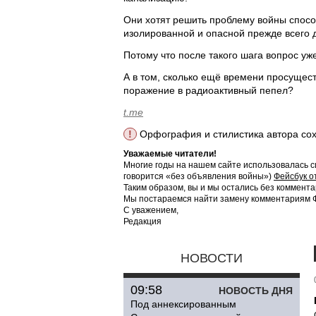
Они хотят решить проблему войны спосо
изолированной и опасной прежде всего 
Потому что после такого шага вопрос уже
А в том, сколько ещё времени просущест
поражение в радиоактивный пепел?
t.me
!
Орфография и стилистика автора со
Уважаемые читатели!
Многие годы на нашем сайте использовалась с
говорится «без объявления войны»)
Фейсбук о
Таким образом, вы и мы остались без коммента
Мы постараемся найти замену комментариям Фе
С уважением,
Редакция
НОВОСТИ
09:58
НОВОСТЬ ДНЯ
Под аннексированным