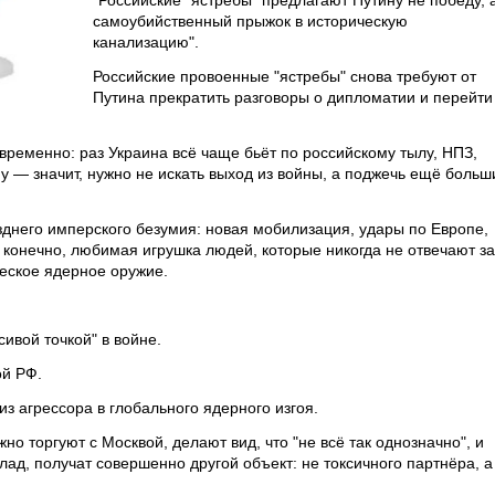
"Российские "ястребы" предлагают Путину не победу, 
самоубийственный прыжок в историческую
канализацию".
Российские провоенные "ястребы" снова требуют от
Путина прекратить разговоры о дипломатии и перейти
временно: раз Украина всё чаще бьёт по российскому тылу, НПЗ,
у — значит, нужно не искать выход из войны, а поджечь ещё больш
зднего имперского безумия: новая мобилизация, удары по Европе,
 конечно, любимая игрушка людей, которые никогда не отвечают за
ческое ядерное оружие.
ивой точкой" в войне.
ой РФ.
из агрессора в глобального ядерного изгоя.
но торгуют с Москвой, делают вид, что "не всё так однозначно", и
ад, получат совершенно другой объект: не токсичного партнёра, а