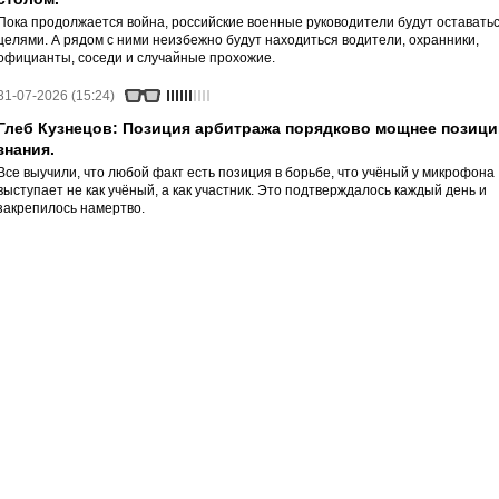
Пока продолжается война, российские военные руководители будут оставать
целями. А рядом с ними неизбежно будут находиться водители, охранники,
официанты, соседи и случайные прохожие.
31-07-2026 (15:24)
Глеб Кузнецов: Позиция арбитража порядково мощнее позици
знания.
Все выучили, что любой факт есть позиция в борьбе, что учёный у микрофона
выступает не как учёный, а как участник. Это подтверждалось каждый день и
закрепилось намертво.