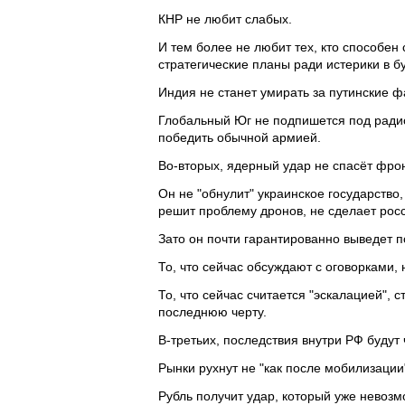
КНР не любит слабых.
И тем более не любит тех, кто способен
стратегические планы ради истерики в б
Индия не станет умирать за путинские ф
Глобальный Юг не подпишется под ради
победить обычной армией.
Во-вторых, ядерный удар не спасёт фрон
Он не "обнулит" украинское государство
решит проблему дронов, не сделает ро
Зато он почти гарантированно выведет 
То, что сейчас обсуждают с оговорками, 
То, что сейчас считается "эскалацией"
последнюю черту.
В-третьих, последствия внутри РФ буду
Рынки рухнут не "как после мобилизации
Рубль получит удар, который уже невоз