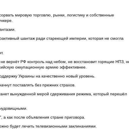
 сорвать мировую торговлю, рынки, логистику и собственные
ункере.
антазии.
оактивный шантаж ради стареющей империи, которая не смогла
т.
, не вернёт РФ контроль над небом, не восстановит горящие НПЗ, н
ссийскую оккупационную армию эффективнее.
поддержку Украины на качественно новый уровень.
начнут поставлять без прежних страхов.
, станет вынужденной мерой сдерживания режима, который перешёл
т чудовищными.
", а как после объявления стране приговора.
можно будет лечить телевизионными заклинаниями.