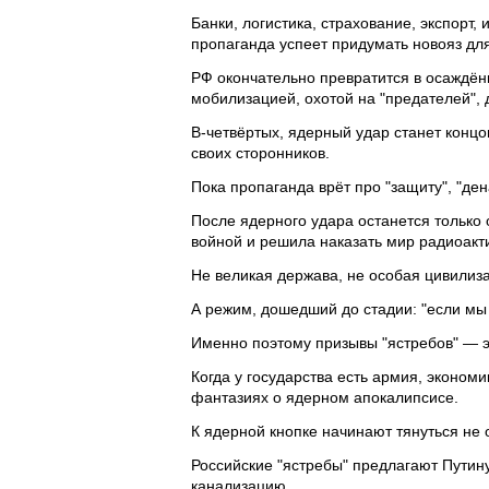
Банки, логистика, страхование, экспорт,
пропаганда успеет придумать новояз дл
РФ окончательно превратится в осаждён
мобилизацией, охотой на "предателей", 
В-четвёртых, ядерный удар станет концо
своих сторонников.
Пока пропаганда врёт про "защиту", "де
После ядерного удара останется только 
войной и решила наказать мир радиоак
Не великая держава, не особая цивилиз
А режим, дошедший до стадии: "если мы 
Именно поэтому призывы "ястребов" — э
Когда у государства есть армия, эконом
фантазиях о ядерном апокалипсисе.
К ядерной кнопке начинают тянуться не о
Российские "ястребы" предлагают Путин
канализацию.