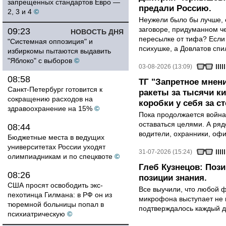
запрещенных стандартов Евро —
предали Россию.
2, 3 и 4
©
Неужели было бы лучше, 
заговоре, придуманном че
09:23
НОВОСТЬ ДНЯ
пересылке от тифа? Если
"Системная оппозиция" и
психушке, а Довлатов спи
избиркомы пытаются выдавить
"Яблоко" с выборов
©
03-08-2026 (13:09)
08:58
ТГ "Запретное мнени
Санкт-Петербург готовится к
ракеты за тысячи ки
сокращению расходов на
коробки у себя за с
здравоохранение на 15%
©
Пока продолжается война
оставаться целями. А ряд
08:44
водители, охранники, оф
Бюджетные места в ведущих
университетах России уходят
31-07-2026 (15:24)
олимпиадникам и по спецквоте
©
Глеб Кузнецов: Поз
08:26
позиции знания.
США просят освободить экс-
Все выучили, что любой ф
пехотинца Гилмана: в РФ он из
микрофона выступает не к
тюремной больницы попал в
подтверждалось каждый д
психиатрическую
©