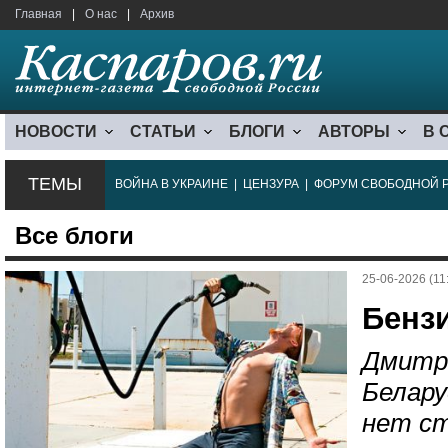
Главная
|
О нас
|
Архив
НОВОСТИ
СТАТЬИ
БЛОГИ
АВТОРЫ
В 
ТЕМЫ
ВОЙНА В УКРАИНЕ
|
ЦЕНЗУРА
|
ФОРУМ СВОБОДНОЙ 
Все блоги
25-06-2026 (11
Бенз
Дмитр
Белару
нет ст