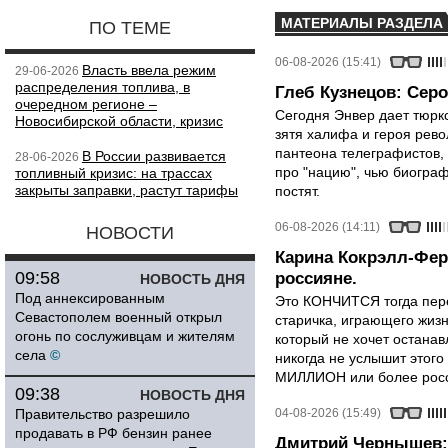
МАТЕРИАЛЫ РАЗДЕЛА
ПО ТЕМЕ
06-08-2026 (15:41)
Власть ввела режим
29-06-2026
распределения топлива, в
Глеб Кузнецов: Серо
очередном регионе –
Сегодня Энвер дает тюрк
Новосибирской области, кризис
зятя халифа и героя рево
пантеона телеграфистов,
В России развивается
28-06-2026
про "нацию", чью биограф
топливный кризис: на трассах
закрыты заправки, растут тарифы
постят.
06-08-2026 (14:11)
НОВОСТИ
Карина Кокрэлл-Фер
09:58
россияне.
НОВОСТЬ ДНЯ
Под аннексированным
Это КОНЧИТСЯ тогда пере
Севастополем военный открыл
старичка, играющего жизн
огонь по сослуживцам и жителям
который не хочет останавл
села
©
никогда не услышит этого
МИЛЛИОН или более росси
09:38
НОВОСТЬ ДНЯ
Правительство разрешило
04-08-2026 (15:49)
продавать в РФ бензин ранее
Дмитрий Чернышев: 