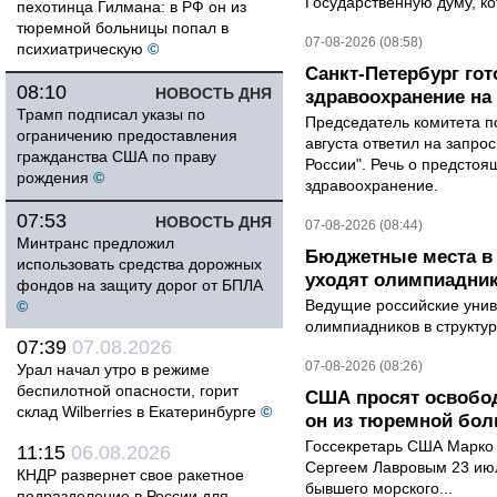
Государственную думу, ко
пехотинца Гилмана: в РФ он из
тюремной больницы попал в
07-08-2026 (08:58)
психиатрическую
©
Санкт-Петербург го
08:10
НОВОСТЬ ДНЯ
здравоохранение на
Трамп подписал указы по
Председатель комитета п
ограничению предоставления
августа ответил на запро
гражданства США по праву
России". Речь о предсто
рождения
©
здравоохранение.
07:53
НОВОСТЬ ДНЯ
07-08-2026 (08:44)
Минтранс предложил
Бюджетные места в 
использовать средства дорожных
уходят олимпиадник
фондов на защиту дорог от БПЛА
Ведущие российские унив
©
олимпиадников в структу
07:39
07.08.2026
07-08-2026 (08:26)
Урал начал утро в режиме
беспилотной опасности, горит
США просят освобод
склад Wilberries в Екатеринбурге
©
он из тюремной бол
Госсекретарь США Марко 
11:15
06.08.2026
Сергеем Лавровым 23 ию
КНДР развернет свое ракетное
бывшего морского...
подразделение в России для