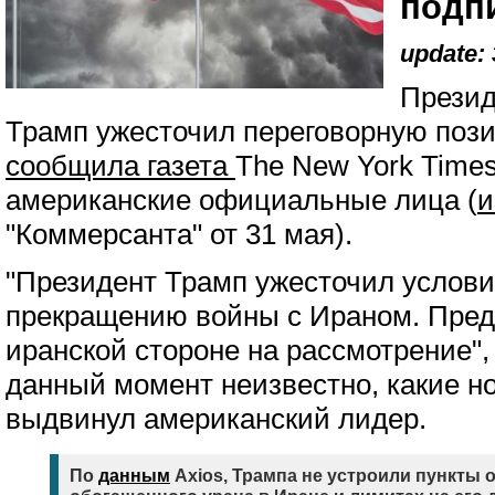
подп
update: 
Прези
Трамп ужесточил переговорную поз
сообщила газета
The New York Times
американские официальные лица (
и
"Коммерсанта" от 31 мая).
"Президент Трамп ужесточил услови
прекращению войны с Ираном. Пре
иранской стороне на рассмотрение", 
данный момент неизвестно, какие н
выдвинул американский лидер.
По
данным
Axios, Трампа не устроили пункты 