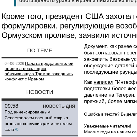
обогащенного урана в Иране и лимитах на его
Кроме того, президент США захотел
формулировки, регулирующие возоб
Ормузском проливе, заявили источн
Документ, как ранее
ПО ТЕМЕ
был согласован пере
закрепить базовые ус
Палата представителей
04-06-2026
обсуждение деталей 
приняла резолюцию,
последующие раунды 
обязывающую Трампа завершить
конфликт с Ираном
Как
написал
"Интерфа
подготовки более жес
НОВОСТИ
давление на Тегеран,
прежний, более мягки
09:58
НОВОСТЬ ДНЯ
Под аннексированным
Ошибка в тексте? Выдел
Севастополем военный открыл
огонь по сослуживцам и жителям
Уважаемые читатели!
села
©
Многие годы на нашем са