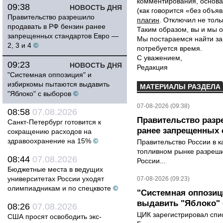
комментирования, основа
09:38
НОВОСТЬ ДНЯ
(как говорится «без объ
Правительство разрешило
плагин
. Отключил не толь
продавать в РФ бензин ранее
Таким образом, вы и мы о
запрещенных стандартов Евро —
Мы постараемся найти за
2, 3 и 4
©
потребуется время.
С уважением,
09:23
НОВОСТЬ ДНЯ
Редакция
"Системная оппозиция" и
избиркомы пытаются выдавить
МАТЕРИАЛЫ РАЗДЕЛА
"Яблоко" с выборов
©
07-08-2026 (09:38)
08:58
07.08.2026
Правительство разр
Санкт-Петербург готовится к
ранее запрещенных с
сокращению расходов на
здравоохранение на 15%
©
Правительство России в к
топливном рынке разрешил
08:44
07.08.2026
России...
Бюджетные места в ведущих
университетах России уходят
07-08-2026 (09:23)
олимпиадникам и по спецквоте
©
"Системная оппози
выдавить "Яблоко"
08:26
07.08.2026
ЦИК зарегистрировал спис
США просят освободить экс-