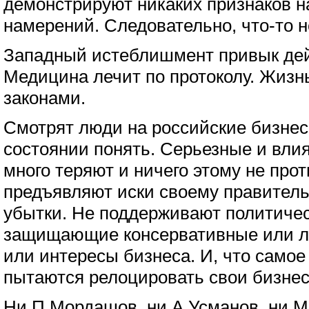
демонстрируют никаких признаков н
намерений. Следовательно, что-то не
Западный истеблишмент привык дей
Медицина лечит по протоколу. Жизн
законами.
Смотрят люди на российские бизнес-
состоянии понять. Серьезные и вли
много теряют и ничего этому не про
предъявляют иски своему правитель
убытки. Не поддерживают политичес
защищающие консервативные или л
или интересы бизнеса. И, что самое
пытаются релоцировать свои бизне
Ни П.Мордашов, ни А.Усманов, ни М