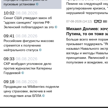
Пекине на следующей нед
пусковые установки
©
урегулирование кризиса, 
10:02
08.08.2026
нерушимой территориальн
Сенат США утвердил закон об
07-08-2026 (14:12)
"адских санкциях" против РФ:
Зеленский поблагодарил за это
©
Михаил Долиев: хочу
Путина, то он тоже з
09:41
08.08.2026
Больше всего меня поража
Российские фигуристы массово
призывает поддержать "Яб
стремятся к получению
называл Навального экст
нейтрального статуса
©
взгляды и методы Наваль
принципами. Явлинский о
09:33
08.08.2026
популизме и вождизме, ко
СКР возбудил уголовное дело
против журналистки Катерины
Гордеевой
©
09:18
08.08.2026
Продавцам на Wildberries подняли
цену страховки, включив в неё
последствия атак БПЛА
©