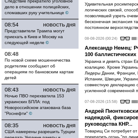
Следствие прекратило уголовное
Удивительная росимперск
дело в отношении полицейских,
логических связей, спосо
сломавших руку учительнице
©
позволявшей узреть очев
бесконечная экспансия т
08:54
НОВОСТЬ ДНЯ
постоянном верхоглядств
Представители Трампа могут
приехать в Киев и Москву на
08-08-2026 (00:24)
следующей неделе
©
Александр Немец: Р
08:48
100 баллистических 
По новой схеме мошенничества
Украина и девять стран 
родителям сообщают об
коалицию. Кроме Украины,
операциям по банковским картам
Лидеры Дании, Франции, 
детей
Испании, Швеции, Украин
совместную декларацию о
08:43
НОВОСТЬ ДНЯ
усиленной современной п
Ночью ПВО перехватила 153
украинских БПЛА: под
07-08-2026 (15:58)
Новороссийском атакована база
Андрей Пионтковски
"Роснефти"
©
надеждой, фиксиров
руководства КНР...
08:35
НОВОСТЬ ДНЯ
Товарищ Си потребует от
США намерены разрешить Турции
прекратить огонь "по лини
передать Украине ракеты и