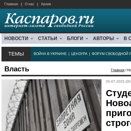
Главная
|
О нас
|
Архив
НОВОСТИ
СТАТЬИ
БЛОГИ
АВТОРЫ
В 
ТЕМЫ
ВОЙНА В УКРАИНЕ
|
ЦЕНЗУРА
|
ФОРУМ СВОБОДНОЙ 
Власть
Главная
/ Н
05-07-2025 (05
Студе
Ново
приг
строг