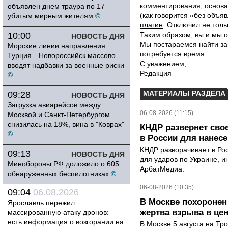
комментирования, основа
объявлен днем траура по 17
(как говорится «без объ
убитым мирным жителям
©
плагин
. Отключил не толь
10:00
Таким образом, вы и мы о
НОВОСТЬ ДНЯ
Мы постараемся найти за
Морские линии направления
потребуется время.
Турция—Новороссийск массово
С уважением,
вводят надбавки за военные риски
Редакция
©
МАТЕРИАЛЫ РАЗДЕЛА
09:28
НОВОСТЬ ДНЯ
Загрузка авиарейсов между
06-08-2026 (11:15)
Москвой и Санкт-Петербургом
снизилась на 18%, вина в "Коврах"
КНДР развернет сво
©
в России для нанесе
КНДР разворачивает в Ро
09:13
НОВОСТЬ ДНЯ
для ударов по Украине, 
Минобороны РФ доложило о 605
АрбатМедиа.
обнаруженных беспилотниках
©
06-08-2026 (10:35)
09:04
06.08.2026
В Москве похоронен
Ярославль пережил
жертва взрыва в це
массированную атаку дронов:
есть информация о возгорании на
В Москве 5 августа на Тр