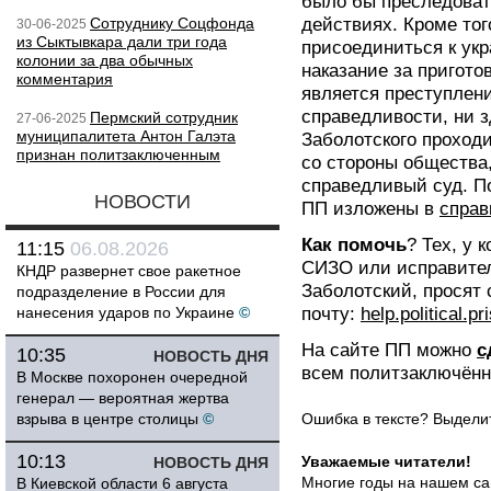
было бы преследоват
Сотруднику Соцфонда
действиях. Кроме тог
30-06-2025
из Сыктывкара дали три года
присоединиться к ук
колонии за два обычных
наказание за пригото
комментария
является преступлени
справедливости, ни 
Пермский сотрудник
27-06-2025
муниципалитета Антон Галэта
Заболотского проходи
признан политзаключенным
со стороны общества,
справедливый суд. П
НОВОСТИ
ПП изложены в
справ
Как помочь
? Тех, у 
11:15
06.08.2026
СИЗО или исправител
КНДР развернет свое ракетное
Заболотский, просят
подразделение в России для
нанесения ударов по Украине
©
почту:
help.political.
На сайте ПП можно
с
10:35
НОВОСТЬ ДНЯ
всем политзаключённ
В Москве похоронен очередной
генерал — вероятная жертва
взрыва в центре столицы
©
Ошибка в тексте? Выдел
10:13
Уважаемые читатели!
НОВОСТЬ ДНЯ
Многие годы на нашем са
В Киевской области 6 августа