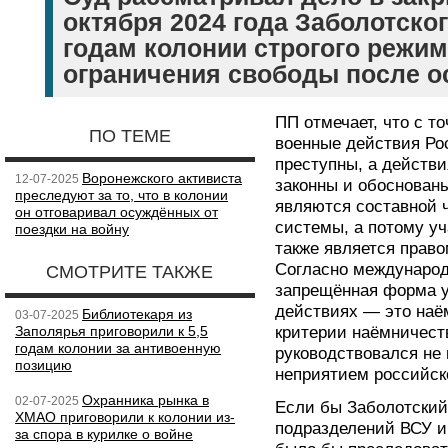
октября 2024 года Заболотског
годам колонии строгого режима
ограничения свободы после о
ПП отмечает, что с т
ПО ТЕМЕ
военные действия Ро
преступны, а действи
Воронежского активиста
12-07-2025
законны и обоснован
преследуют за то, что в колонии
являются составной 
он отговаривал осуждённых от
системы, а потому уч
поездки на войну
также является прав
Согласно международ
СМОТРИТЕ ТАКЖЕ
запрещённая форма у
действиях — это наё
Библиотекаря из
03-07-2025
Заполярья приговорили к 5,5
критерии наёмничеств
годам колонии за антивоенную
руководствовался не
позицию
неприятием российск
Охранника рынка в
02-07-2025
Если бы Заболотский
ХМАО приговорили к колонии из-
подразделений ВСУ и 
за спора в курилке о войне