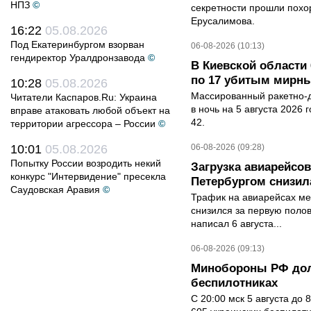
НПЗ
©
секретности прошли похо
Ерусалимова.
16:22
05.08.2026
Под Екатеринбургом взорван
06-08-2026 (10:13)
гендиректор Уралдронзавода
©
В Киевской области 
по 17 убитым мирн
10:28
05.08.2026
Массированный ракетно-д
Читатели Каспаров.Ru: Украина
в ночь на 5 августа 2026 
вправе атаковать любой объект на
42.
территории агрессора – России
©
10:01
05.08.2026
06-08-2026 (09:28)
Попытку России возродить некий
Загрузка авиарейсо
конкурс "Интервидение" пресекла
Петербургом снизила
Саудовская Аравия
©
Трафик на авиарейсах ме
снизился за первую полов
написал 6 августа...
06-08-2026 (09:13)
Минобороны РФ дол
беспилотниках
С 20:00 мск 5 августа до