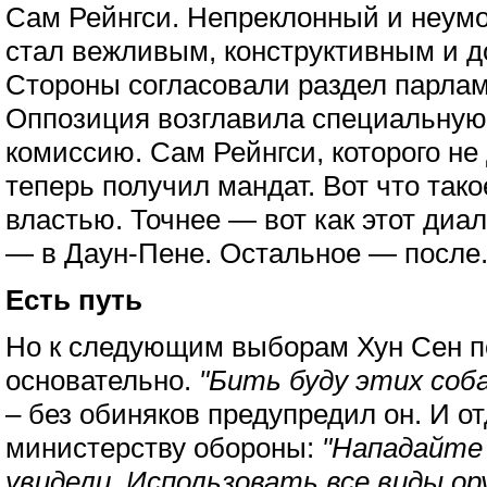
Сам Рейнгси. Непреклонный и неум
стал вежливым, конструктивным и 
Стороны согласовали раздел парлам
Оппозиция возглавила специальную
комиссию. Сам Рейнгси, которого не
теперь получил мандат. Вот что так
властью. Точнее — вот как этот диа
— в Даун-Пене. Остальное — после.
Есть путь
Но к следующим выборам Хун Сен п
основательно.
"Бить буду этих соба
– без обиняков предупредил он. И о
министерству обороны:
"Нападайте 
увидели. Использовать все виды о