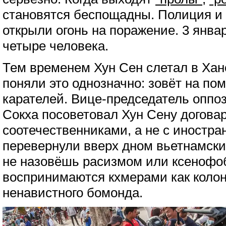
становятся беспощадны. Полиция и 
открыли огонь на поражение. 3 янва
четыре человека.
Тем временем Хун Сен слетал в Хан
поняли это однозначно: зовёт на п
карателей. Вице-председатель опп
Сокха посоветовал Хун Сену догова
соотечественниками, а не с иностра
перевернули вверх дном вьетнамские
не назовёшь расизмом или ксеноф
воспринимаются кхмерами как колон
ненавистного бомонда.