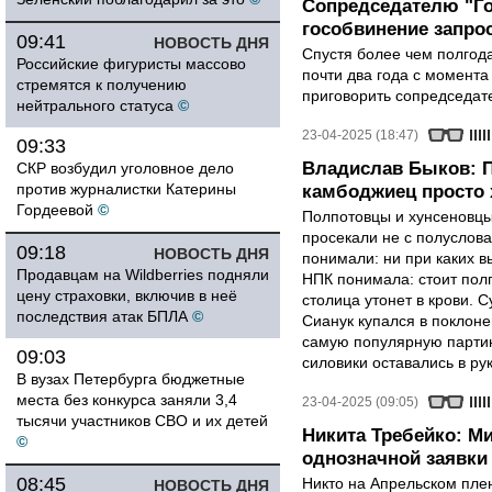
Сопредседателю "Г
гособвинение запро
09:41
НОВОСТЬ ДНЯ
Спустя более чем полгод
Российские фигуристы массово
почти два года с момента
стремятся к получению
приговорить сопредседате
нейтрального статуса
©
23-04-2025 (18:47)
09:33
Владислав Быков: П
СКР возбудил уголовное дело
против журналистки Катерины
камбоджиец просто 
Гордеевой
©
Полпотовцы и хунсеновцы
просекали не с полуслов
09:18
НОВОСТЬ ДНЯ
понимали: ни при каких в
Продавцам на Wildberries подняли
НПК понимала: стоит пол
цену страховки, включив в неё
столица утонет в крови. С
последствия атак БПЛА
©
Сианук купался в поклоне
самую популярную партию
09:03
силовики оставались в ру
В вузах Петербурга бюджетные
места без конкурса заняли 3,4
23-04-2025 (09:05)
тысячи участников СВО и их детей
Никита Требейко: М
©
однозначной заявки
08:45
Никто на Апрельском плен
НОВОСТЬ ДНЯ