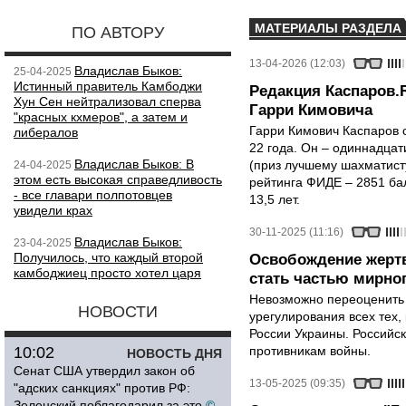
МАТЕРИАЛЫ РАЗДЕЛА
ПО АВТОРУ
13-04-2026 (12:03)
Владислав Быков:
25-04-2025
Истинный правитель Камбоджи
Редакция Каспаров.
Хун Сен нейтрализовал сперва
Гарри Кимовича
"красных кхмеров", а затем и
Гарри Кимович Каспаров 
либералов
22 года. Он – одиннадца
Владислав Быков: В
(приз лучшему шахматисту
24-04-2025
этом есть высокая справедливость
рейтинга ФИДЕ – 2851 ба
- все главари полпотовцев
13,5 лет.
увидели крах
30-11-2025 (11:16)
Владислав Быков:
23-04-2025
Получилось, что каждый второй
Освобождение жертв
камбоджиец просто хотел царя
стать частью мирно
Невозможно переоценить 
НОВОСТИ
урегулирования всех тех,
России Украины. Российск
10:02
противникам войны.
НОВОСТЬ ДНЯ
Сенат США утвердил закон об
13-05-2025 (09:35)
"адских санкциях" против РФ:
Зеленский поблагодарил за это
©