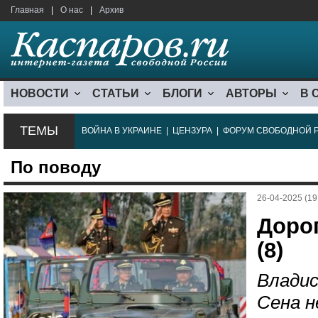
Главная
|
О нас
|
Архив
НОВОСТИ
СТАТЬИ
БЛОГИ
АВТОРЫ
В 
ТЕМЫ
ВОЙНА В УКРАИНЕ
|
ЦЕНЗУРА
|
ФОРУМ СВОБОДНОЙ 
По поводу
26-04-2025 (19
Дорог
(8)
Владис
Сена н