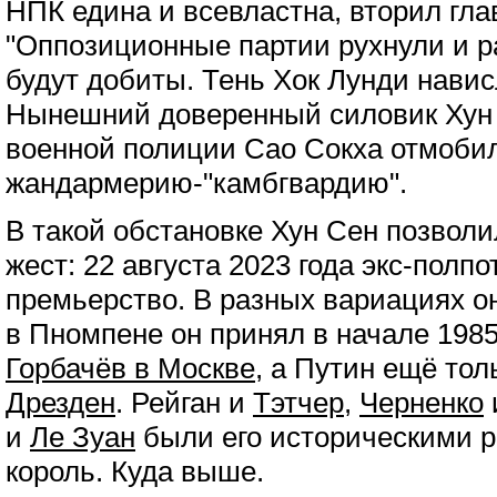
НПК едина и всевластна, вторил гла
"Оппозиционные партии рухнули и ра
будут добиты. Тень Хок Лунди навис
Нынешний доверенный силовик Хун 
военной полиции Сао Сокха отмоби
жандармерию-"камбгвардию".
В такой обстановке Хун Сен позволи
жест: 22 августа 2023 года экс-полп
премьерство. В разных вариациях он
в Пномпене он принял в начале 1985
Горбачёв в Москве
, а Путин ещё то
Дрезден
. Рейган и
Тэтчер
,
Черненко
и
Ле Зуан
были его историческими р
король. Куда выше.