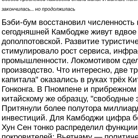
закончилась... но продолжилась
Бэби-бум восстановил численность 
сегодняшней Камбодже живут вдвое
дополпотовской. Развитие туристиче
стимулировало рост сервиса, инфра
промышленности. Локомотивом сдел
производство. Что интересно, две т
капитала" оказались в руках трёх К
Гонконга. В Пномпене и прибрежном
китайскому же образцу, "свободные 
Притянули более полутора миллиар
инвестиций. Для Камбоджи цифра б
Хун Сен тонко распределил функци
покровителей: Вьетнаму — политиче