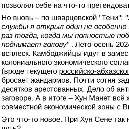
позволял себе на что-то претендов
Но вновь – по шварцевской "Тени":
"
службы я открыл один не особенно 
раз тогда, когда мы полностью поб
поднимает голову"
. Лето-осень 202
всплеск. Камбоджийцы идут в замес
колониального экономического согл
(вроде текущего
российско-абхазског
бросает жандармов. Почти сотня за
десятков арестованных. Дело об ан
заговоре. А в итоге – Хун Манет всё
совместной экономической зоны с В
Это что-то новое. При Хун Сене так 
путь?..