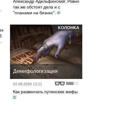
Александр Адельфинский: Ровно
так же обстоят дела и с
.
"планами на бизнес".
©
КОЛОНКА
ек
В
.
Демифологизация
02.08.2026 12:21
Как развенчать путинские мифы
©