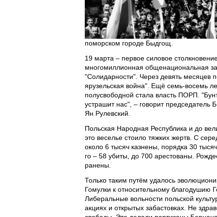
поморском городе Быдгощ.
19 марта – первое силовое столкновени
многомиллионная общенациональная заб
"Солидарности". Через девять месяцев 
ярузельская война". Ещё семь-восемь ле
полусвободной стала власть ПОРП. "Бунт
устрашит нас", – говорит председатель 
Ян Рулевский.
Польская Народная Республика и до вели
это веселье стоило тяжких жертв. С сер
около 6 тысяч казнены, порядка 30 тыся
го – 58 убиты, до 700 арестованы. Рожд
ранены.
Только таким путём удалось эволюциони
Гомулки к относительному благодушию Г
Либеральные вольности польской культу
акциях и открытых забастовках. Не здр