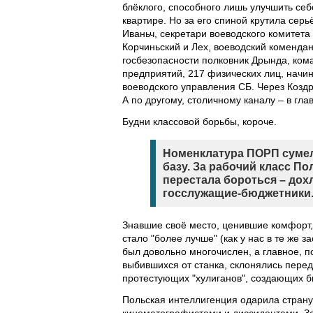
блёклого, способного лишь улучшить се
квартире. Но за его спиной крутила сер
Иваньч, секретари воеводского комитет
Корчиньский и Лех, воеводский коменда
госбезопасности полковник Дрында, ко
предприятий, 217 физических лиц, начин
воеводского управления СБ. Через Козд
А по другому, столичному каналу – в гл
Будни классовой борьбы, короче.
Номенклатура ПОРП сумел
базу. За рабочий класс П
перестала бороться – дох
госслужащие-бюджетники
Знавшие своё место, ценившие комфорт,
стало "более лучше" (как у нас в те же
был довольно многочислен, а главное, п
выбившихся от станка, склонялись пер
протестующих "хулиганов", создающих б
Польская интеллигенция одарила страну