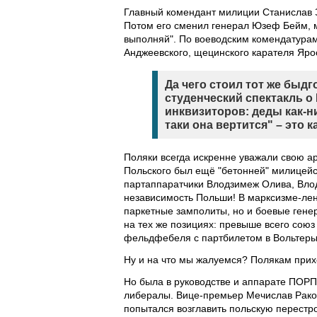
Главный комендант милиции Станислав За
Потом его сменил генерал Юзеф Бейм, 
выполняй". По воеводским комендатурам
Анджеевского, щецинского карателя Ярос
Да чего стоил тот же быд
студенческий спектакль о
инквизиторов: деды как-ни
таки она вертится" – это к
Поляки всегда искренне уважали свою а
Польского был ещё "бетонней" милицейс
партаппаратчики Влодзимеж Олива, Вло
независимость Польши! В марксизме-лен
паркетные замполиты, но и боевые гене
на тех же позициях: превыше всего союз
фельдфебеля с партбилетом в Вольтеры 
Ну и на что мы жалуемся? Полякам прих
Но была в руководстве и аппарате ПОРП 
либералы. Вице-премьер Мечислав Рако
попытался возглавить польскую перестро