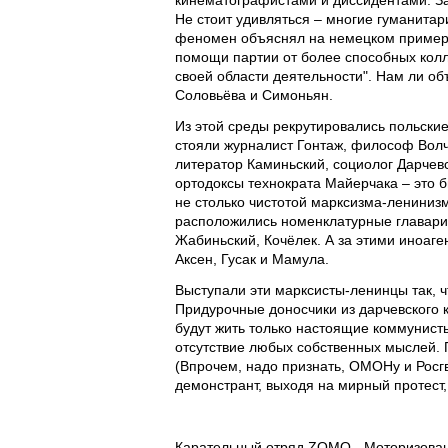
кинематографистами и диссидентами. За
Не стоит удивляться – многие гуманитар
феномен объяснял на немецком примере
помощи партии от более способных колл
своей области деятельности". Нам ли об
Соловьёва и Симоньян.
Из этой среды рекрутировались польски
стояли журналист Гонтаж, философ Волч
литератор Каминьский, социолог Дарчев
ортодоксы технократа Майерчака – это 
не столько чистотой марксизма-ленинизм
расположились номенклатурные главари 
Жабиньский, Кочёлек. А за этими иноаге
Аксен, Гусак и Мамула.
Выступали эти марксисты-ленинцы так, ч
Придурочные доносчики из дарчевского 
будут жить только настоящие коммунист
отсутствие любых собственных мыслей.
(Впрочем, надо признать, ОМОНу и Росг
демонстрант, выходя на мирный протест, 
Карательный отряд ZOMO
- Моторизова