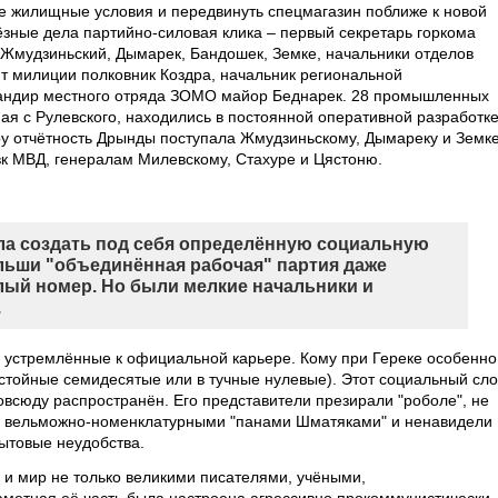
бе жилищные условия и передвинуть спецмагазин поближе к новой
ьёзные дела партийно-силовая клика – первый секретарь горкома
а Жмудзиньский, Дымарек, Бандошек, Земке, начальники отделов
нт милиции полковник Коздра, начальник региональной
мандир местного отряда ЗОМО майор Беднарек. 28 промышленных
ая с Рулевского, находились в постоянной оперативной разработк
ру отчётность Дрынды поступала Жмудзиньскому, Дымареку и Земке
авк МВД, генералам Милевскому, Стахуре и Цястоню.
а создать под себя определённую социальную
ольши "объединённая рабочая" партия даже
лый номер. Но были мелкие начальники и
.
 устремлённые к официальной карьере. Кому при Гереке особенно
 застойные семидесятые или в тучные нулевые). Этот социальный сл
овсюду распространён. Его представители презирали "роболе", не
ед вельможно-номенклатурными "панами Шматяками" и ненавидели
ытовые неудобства.
 и мир не только великими писателями, учёными,