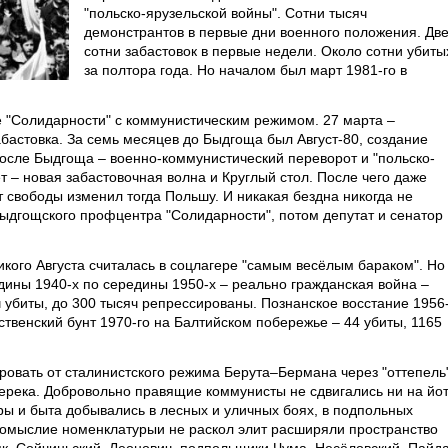
"польско-ярузельской войны". Сотни тысяч
демонстрантов в первые дни военного положения. Дв
сотни забастовок в первые недели. Около сотни убиты
за полтора года. Но началом был март 1981-го в
е "Солидарности" с коммунистическим режимом. 27 марта –
астовка. За семь месяцев до Быдгоща был Август-80, создание
после Быдгоща – военно-коммунистический переворот и "польско-
т – новая забастовочная волна и Круглый стол. После чего даже
 свободы изменил тогда Польшу. И никакая бездна никогда не
Быдгощского профцентра "Солидарности", потом депутат и сенатор
кого Августа считалась в соцлагере "самым весёлым бараком". Но
едины 1940-х по середины 1950-х – реально гражданская война –
ч убиты, до 300 тысяч репрессированы. Познанское восстание 1956
ественский бунт 1970-го на Балтийском побережье – 44 убиты, 1165
ровать от сталинистского режима Берута–Бермана через "оттепель
ерека. Добровольно правящие коммунисты не сдвигались ни на йот
ры и быта добывались в лесных и уличных боях, в подпольных
авомыслие номенклатурыи не раскол элит расширяли пространство