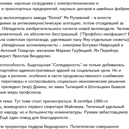
ехники, научные сотрудники с электротехнических и
х и транспортных предприятий, научных центров и швейных фабрик
 велосипедного завода "Romet" Ян Рулевский – в юности
демии за антикоммунистическую агитацию, потом отсидевший за
. Обладатель изобретательского патента новой веломодели. Челов
 прагматичный, но абсолютно бесстрашный. ("Профбосс-неофашист! 
ала советская пропаганда, уделявшая пану Яну отдельные сюжеты)
 убеждённые антикоммунисты – электрики Богумил Навроцкий и
 Антоний Токарчук, механики Мариан Грубецкий, Ян Перейчук,
 юрист Ярослав Вендерлих.
способность. Быдгощская "Солидарность" не только добивалась
партийно-административных зданий на социальные цели. Но и
оде и регионе, особенно в части продовольственного снабжения.
 переговоры и согласовывать социально-экономические решения.
й президент (мэр) Домиш, их замы Тылицкий и Штольцман бывали
сные меры профсоюза.
 тема. Тут тоже стоит присмотреться. В октябре 1980-го
ц, воеводского первого секретаря Майхжака. Типичный удельный
ко народу, но и большинству номенклатуры. Руками забастовщиков
 Ещё один повод для благодарности…
ли проректора педвуза Беднарского. Политически совершенно