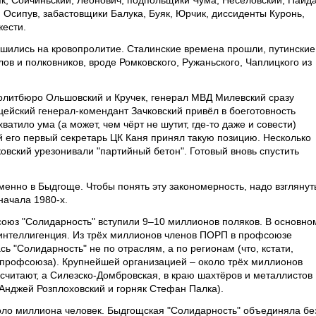
к, Сойчиньский, Леонович, подпольщики Чума, Несёловский, Пайда
 Осипув, забастовщики Балука, Буяк, Юрчик, диссиденты Куронь,
жести.
ешились на кровопролитие. Сталинские времена прошли, путинские
ов и полковников, вроде Ромковского, Ружаньского, Чаплицкого из
литбюро Ольшовский и Кручек, генерал МВД Милевский сразу
ейский генерал-комендант Зачковский привёл в боеготовность
тило ума (а может, чем чёрт не шутит, где-то даже и совести)
 его первый секретарь ЦК Каня принял такую позицию. Несколько
овский урезонивали "партийный бетон". Готовый вновь спустить
менно в Быдгоще. Чтобы понять эту закономерность, надо взглянут
начала 1980-х.
юз "Солидарность" вступили 9–10 миллионов поляков. В основно
 интеллигенция. Из трёх миллионов членов ПОРП в профсоюзе
ь "Солидарность" не по отраслям, а по регионам (что, кстати,
 профсоюза). Крупнейшей организацией – около трёх миллионов
а считают, а Силезско-Домбровская, в краю шахтёров и металлистов
 Анджей Розплоховский и горняк Стефан Палка).
оло миллиона человек. Быдгощская "Солидарность" объединяла бе