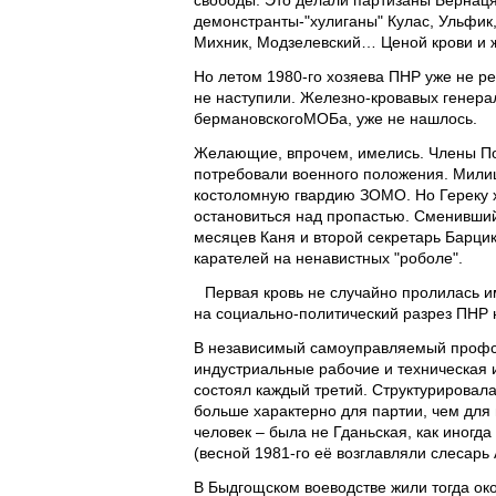
свободы. Это делали партизаны Бернаця
демонстранты-"хулиганы" Кулас, Ульфик,
Михник, Модзелевский… Ценой крови и 
Но летом 1980-го хозяева ПНР уже не р
не наступили. Железно-кровавых генерал
бермановскогоМОБа, уже не нашлось.
Желающие, впрочем, имелись. Члены По
потребовали военного положения. Милиц
костоломную гвардию ЗОМО. Но Гереку хва
остановиться над пропастью. Сменивший
месяцев Каня и второй секретарь Барцик
карателей на ненавистных "роболе".
Первая кровь не случайно пролилась и
на социально-политический разрез ПНР 
В независимый самоуправляемый профсо
индустриальные рабочие и техническая
состоял каждый третий. Структурировалас
больше характерно для партии, чем для
человек – была не Гданьская, как иногд
(весной 1981-го её возглавляли слесарь
В Быдгощском воеводстве жили тогда ок