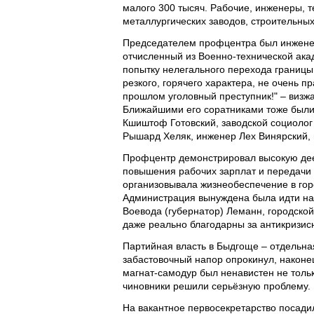
малого 300 тысяч. Рабочие, инженеры, т
металлургических заводов, строительны
Председателем профцентра был инженер
отчисленный из Военно-технической ака
попытку нелегального перехода границы
резкого, горячего характера, не очень
прошлом уголовный преступник!" – визж
Ближайшими его соратниками тоже были
Кшиштоф Готовский, заводской социолог
Рышард Хеляк, инженер Лех Винярский,
Профцентр демонстрировал высокую дее
повышения рабочих зарплат и передачи 
организовывала жизнеобеспечение в гор
Администрация вынуждена была идти на
Воевода (губернатор) Леманн, городско
даже реально благодарны за антикризи
Партийная власть в Быдгоще – отдельная
забастовочный напор опрокинул, наконе
магнат-самодур был ненавистен не толь
чиновники решили серьёзную проблему.
На вакантное первосекретарство посади