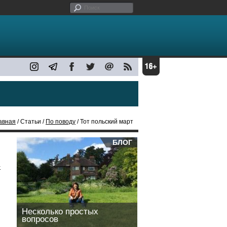
авная
/ Статьи /
По поводу
/ Тот польский март
БЛОГ
.
Несколько простых
вопросов