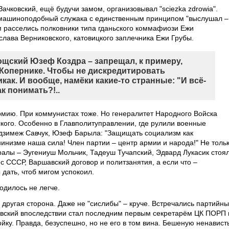
чковский, ещё будучи замом, организовывал "sciezka zdrowia".
машиноподобный служака с единственным принципом "выслушал –
 расселись полковники типа гданьского коммафиози Ежи
лава Верниковского, катовицкого заплечника Ежи Грубы.
гощский Юзеф Коздра – запрещал, к примеру,
 Копернике. Чтобы не дискредитировать
как. И вообще, намёки какие-то странные: "И всё-
ак понимать?!..
рмию. При коммунистах тоже. Но генералитет Народного Войска
кого. Особенно в Главполитуправлении, где рулили военные
дзимеж Савчук, Юзеф Барыла: "Защищать социализм как
инизме наша сила! Член партии – центр армии и народа!" Не толь
ралы – Эугениуш Мольчик, Тадеуш Тучапский, Эдвард Лукасик стоя
 с СССР, Варшавский договор и политзанятия, а если что –
дать, чтоб мигом успокоил.
одилось не легче.
другая сторона. Даже не "сислибы" – круче. Встречались партийн
вский впоследствии стал последним первым секретарём ЦК ПОРП 
йку. Правда, безуспешно, но не его в том вина. Бешеную ненавист