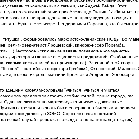
метная её часть была настроена агрессивно прокоммунистически.
ии уставали от конкуренции с такими, как Анджей Вайда. Этот
 недавно скончавшийся историк Александр Галкин: "Избавиться п
ег и захватить не принадлежавшие по праву ведущие позиции в
ъяснять. Будь в телевизоре Шендерович и Сорокина, кто бы смотре
е "титушки", формировались марксистско-ленинские НОДы. Во глав
ев, религиовед-атеист Ярошевский, кинорежиссёр Поремба,
ский... (Некоторое исключение являли познанские коммунисты-
были директора и главные специалисты предприятий. Озабоченные
а, сколько дисциплиной на производстве). За спиной этой своры
"бетона" – партийные секретари Грабский, Ольшовский, Милевски
нтами, в свою очередь, маячили Брежнев и Андропов, Хонеккер и
то здешним киселям-соловьям "учиться, учиться и учиться".
комсомола предлагали строить особые контейнерные города, где
ы. Сдавшие экзамен по марксизму-ленинизму и доказавшие
 Призывы стрелять и вешать были совершенно бытовым явлением.
вардии тоже далеко до ЗОМО. Сорок лет назад польский
на всякий случай прощался навсегда, а не на пятнадцать суток).
нной поддержки гражданской милиции