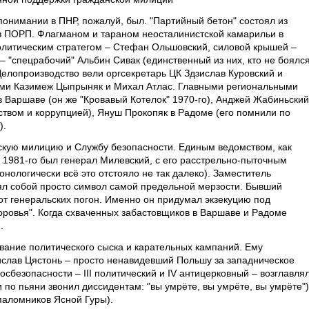
понимании в ПНР, пожалуй, был. "Партийный бетон" состоял из
в ПОРП. Флагманом и тараном неосталинистской камарильи в
олитическим стратегом – Стефан Ольшовский, силовой крышей –
 "спецрабочий" Альбин Сивак (единственный из них, кто не боялс
Делопроизводство вели оргсекретарь ЦК Здзислав Куровский и
ми Казимеж Цыпрыняк и Михал Атлас. Главными региональными
 Варшаве (он же "Кровавый Котелок" 1970-го), Анджей Жабиньский
ством и коррупцией), Януш Прокопяк в Радоме (его помнили по
).
ую милицию и Службу безопасности. Единым ведомством, как
1981-го был генерал Милевский, с его расстрельно-пыточным
ологически всё это отстояло не так далеко). Заместитель
ял собой просто символ самой предельной мерзости. Бывший
от генеральских погон. Именно он придумал экзекуцию под
доровья". Когда схваченных забастовщиков в Варшаве и Радоме
.
вание политического сыска и карательных кампаний. Ему
слав Цястонь – просто ненавидевший Польшу за западническое
безопасности – III политический и IV антицерковный – возглавля
 по пьяни звонил диссидентам: "вы умрёте, вы умрёте, вы умрёте")
паломников Ясной Гуры).