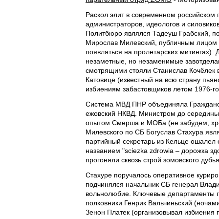
Раскол элит в современном российском 
администраторов, идеологов и силовико
Политбюро являлся Тадеуш Грабский, п
Мирослав Милевский, публичным лицом –
появляться на пролетарских митингах). 
незаметные, но незаменимые завотдела
смотрящими стояли Станислав Кочёлек в
Катовице (известный на всю страну пьян
избиениям забастовщиков летом 1976-го
Система МВД ПНР объединяла Гражданск
ежовский НКВД. Министром до середины 
опытом Смерша и МОБа (не забудем, хрон
Милевского по СБ Богуслав Стахура явл
партийный секретарь из Кельце ошалел 
названием "sciezka zdrowia – дорожка з
прогоняли сквозь строй зомовского дубья
Стахуре поручалось оперативное куриро
подчинялся начальник СБ генерал Влади
вольнолюбие. Ключевые департаменты гос
полковники Генрик Вальчиньский (ночами
Зенон Платек (организовывал избиения 