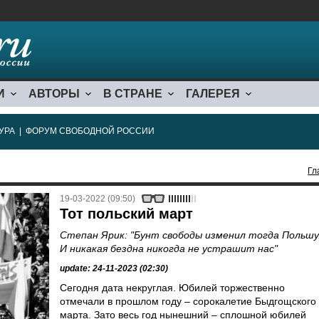
И
АВТОРЫ
В СТРАНЕ
ГАЛЕРЕЯ
УРА
|
ФОРУМ СВОБОДНОЙ РОССИИ
Гл
19-03-2022 (09:50)
Тот польский март
Степан Ярик: "Бунт свободы изменил тогда Польшу
И никакая бездна никогда не устрашит нас"
update: 24-11-2023 (02:30)
Сегодня дата некруглая. Юбилей торжественно
отмечали в прошлом году – сорокалетие Быдгощского
марта. Зато весь год нынешний – сплошной юбилей