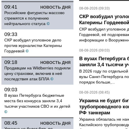
09:41
НОВОСТЬ ДНЯ
08-08-2026 (09:33)
Российские фигуристы массово
СКР возбудил уголо
стремятся к получению
Катерины Гордеево
нейтрального статуса
©
СКР возбудил уголовное 
09:33
Гордеевой, её подозрева
СКР возбудил уголовное дело
информации о Вооруженн
против журналистки Катерины
08-08-2026 (09:03)
Гордеевой
©
В вузах Петербурга
09:18
НОВОСТЬ ДНЯ
заняли 3,4 тысячи у
Продавцам на Wildberries подняли
В 2026 году по отдельной
цену страховки, включив в неё
вузы Санкт-Петербурга по
последствия атак БПЛА
©
порядок больше,...
09:03
08-08-2026 (08:45)
В вузах Петербурга бюджетные
Украина не будет би
места без конкурса заняли 3,4
тысячи участников СВО и их детей
трубопроводного ко
©
РФ танкерам
Украина обязалась не на
08:45
НОВОСТЬ ДНЯ
Каспийского трубопровод
Украина не будет бить по