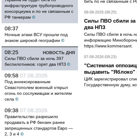
бить по не связанным с Р
инфраструктуре трубопроводного
консорциума и по не связанным с
08-08-2026 (08:25)
РФ танкерам
©
Силы ПВО сбили за 
два НПЗ
08:37
Силы ПВО сбили в ночь на
Ночные атаки ВСУ прошли под
информацию Минобороны 
знаком широкой географии
©
https://www.kommersant.
08:25
НОВОСТЬ ДНЯ
07-08-2026 (09:23)
Силы ПВО сбили за ночь 397
беспилотников: горят два НПЗ
©
"Системная оппози
выдавить "Яблоко"
09:58
07.08.2026
ЦИК зарегистрировал спис
Под аннексированным
Государственную думу, ко
Севастополем военный открыл
огонь по сослуживцам и жителям
села
©
09:38
07.08.2026
Правительство разрешило
продавать в РФ бензин ранее
запрещенных стандартов Евро —
2, 3 и 4
©