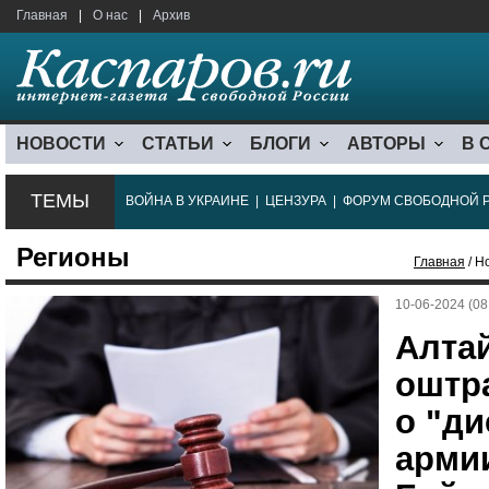
Главная
|
О нас
|
Архив
НОВОСТИ
СТАТЬИ
БЛОГИ
АВТОРЫ
В 
ТЕМЫ
ВОЙНА В УКРАИНЕ
|
ЦЕНЗУРА
|
ФОРУМ СВОБОДНОЙ 
Регионы
Главная
/ Н
10-06-2024 (08
Алта
оштр
о "д
арми