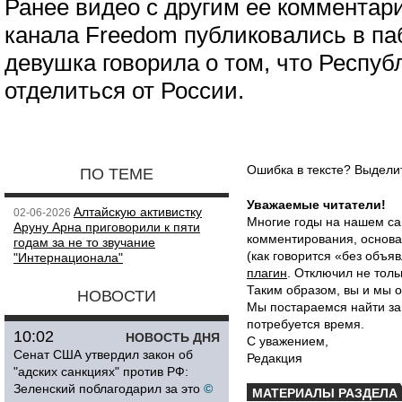
Ранее видео с другим ее комментар
канала Freedom публиковались в паб
девушка говорила о том, что Респу
отделиться от России.
Ошибка в тексте? Выдел
ПО ТЕМЕ
Уважаемые читатели!
Алтайскую активистку
02-06-2026
Многие годы на нашем са
Аруну Арна приговорили к пяти
комментирования, основа
годам за не то звучание
(как говорится «без объ
"Интернационала"
плагин
. Отключил не толь
Таким образом, вы и мы о
НОВОСТИ
Мы постараемся найти за
потребуется время.
10:02
НОВОСТЬ ДНЯ
С уважением,
Сенат США утвердил закон об
Редакция
"адских санкциях" против РФ:
Зеленский поблагодарил за это
©
МАТЕРИАЛЫ РАЗДЕЛА