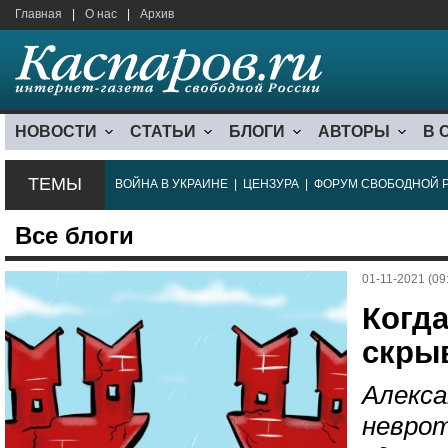
Главная
|
О нас
|
Архив
НОВОСТИ
СТАТЬИ
БЛОГИ
АВТОРЫ
В 
ТЕМЫ
ВОЙНА В УКРАИНЕ
|
ЦЕНЗУРА
|
ФОРУМ СВОБОДНОЙ 
Все блоги
01-11-2021 (09
Когда
скры
Алекса
невро