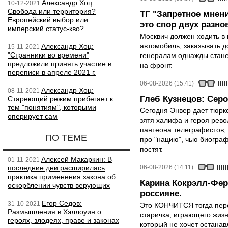
Александр Хоц:
10-12-2021
Свобода или территория?
ТГ "Запретное мнени
Европейский выбор или
это спор двух разно
имперский статус-кво?
Москвич должен ходить в 
автомобиль, заказывать д
Александр Хоц:
15-11-2021
"Странники во времени"
генералам однажды стане
предложили принять участие в
на фронт.
переписи в апреле 2021 г.
06-08-2026 (15:41)
Александр Хоц:
08-11-2021
Глеб Кузнецов: Серо
Стареющий режим прибегает к
тем "понятиям", которыми
Сегодня Энвер дает тюрк
оперирует сам
зятя халифа и героя рево
пантеона телеграфистов,
ПО ТЕМЕ
про "нацию", чью биограф
постят.
Алексей Макаркин: В
01-11-2021
последние дни расширилась
06-08-2026 (14:11)
практика применения закона об
Карина Кокрэлл-Фер
оскорблении чувств верующих
россияне.
Егор Седов:
31-10-2021
Это КОНЧИТСЯ тогда пере
Размышления в Хэллоуин о
старичка, играющего жизн
героях, злодеях, праве и законах
который не хочет останавл