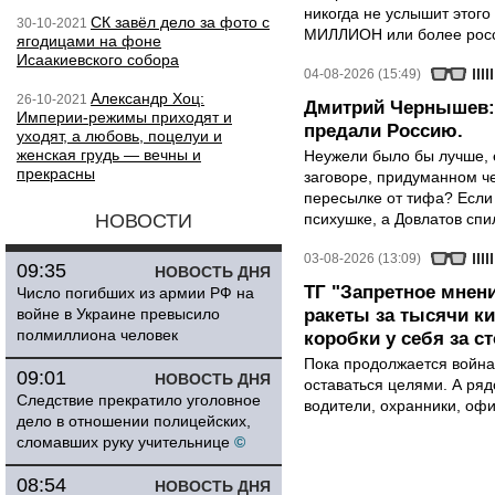
никогда не услышит этого
СК завёл дело за фото с
30-10-2021
МИЛЛИОН или более росси
ягодицами на фоне
Исаакиевского собора
04-08-2026 (15:49)
Александр Хоц:
26-10-2021
Дмитрий Чернышев: 
Империи-режимы приходят и
предали Россию.
уходят, а любовь, поцелуи и
женская грудь — вечны и
Неужели было бы лучше, 
прекрасны
заговоре, придуманном че
пересылке от тифа? Если
НОВОСТИ
психушке, а Довлатов спи
03-08-2026 (13:09)
09:35
НОВОСТЬ ДНЯ
ТГ "Запретное мнени
Число погибших из армии РФ на
войне в Украине превысило
ракеты за тысячи ки
полмиллиона человек
коробки у себя за с
Пока продолжается война
09:01
НОВОСТЬ ДНЯ
оставаться целями. А ряд
Следствие прекратило уголовное
водители, охранники, оф
дело в отношении полицейских,
сломавших руку учительнице
©
08:54
НОВОСТЬ ДНЯ