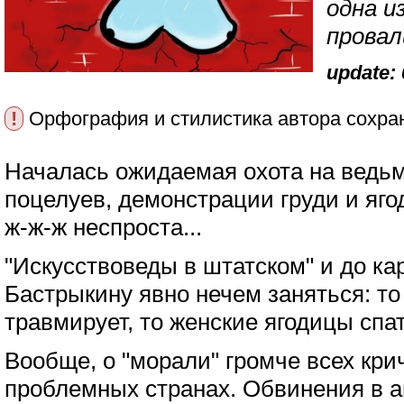
одна и
прова
update: 
!
Орфография и стилистика автора сохра
Началась ожидаемая охота на ведь
поцелуев, демонстрации груди и яго
ж-ж-ж неспроста...
"Искусствоведы в штатском" и до ка
Бастрыкину явно нечем заняться: то
травмирует, то женские ягодицы спат
Вообще, о "морали" громче всех кри
проблемных странах. Обвинения в а