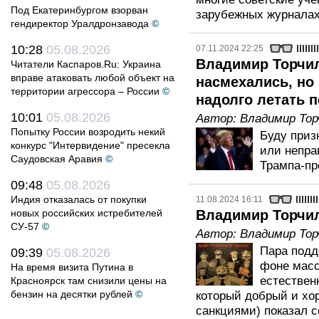
Под Екатеринбургом взорван
зарубежных журналах
гендиректор Уралдронзавода
©
10:28
05.08.2026
07.11.2024 22:25
Владимир Торчил
Читатели Каспаров.Ru: Украина
вправе атаковать любой объект на
насмехались, но
территории агрессора – России
©
надолго летать п
10:01
05.08.2026
Автор:
Владимир Тор
Попытку России возродить некий
Буду приз
конкурс "Интервидение" пресекла
или непра
Саудовская Аравия
©
Трампа-пр
09:48
05.08.2026
Индия отказалась от покупки
11.08.2024 16:11
новых российских истребителей
Владимир Торчил
СУ-57
©
Автор:
Владимир Тор
Пара подд
09:39
05.08.2026
фоне масс
На время визита Путина в
естественн
Красноярск там снизили цены на
бензин на десятки рублей
©
который добрый и хор
санкциями) показал с