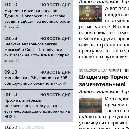
Автор:
Владимир Тор
10:00
НОВОСТЬ ДНЯ
А вот всё
Морские линии направления
свидетель
Турция—Новороссийск массово
не отменя
вводят надбавки за военные риски
размывает её. И колл
©
27 мин.
народа никак не отм
09:28
и многих других про
НОВОСТЬ ДНЯ
Загрузка авиарейсов между
или расстрелом впол
Москвой и Санкт-Петербургом
преступников. Чего я
снизилась на 18%, вина в "Коврах"
фашистов путинских.
©
59 мин.
30.05.2026 14:07
09:13
НОВОСТЬ ДНЯ
Владимир Торчил
Минобороны РФ доложило о 605
обнаруженных беспилотниках
©
замечательные!
Автор:
Владимир Тор
09:04
НОВОСТЬ ДНЯ
И что уди
Ярославль пережил
времени п
массированную атаку дронов:
запретов,
есть информация о возгорании на
публиковать результа
НПЗ
©
упомянутых первых о
16:22
05.08.2026
многие советские учё