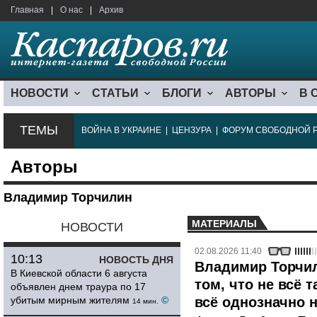
Главная
|
О нас
|
Архив
НОВОСТИ
СТАТЬИ
БЛОГИ
АВТОРЫ
В 
ТЕМЫ
ВОЙНА В УКРАИНЕ
|
ЦЕНЗУРА
|
ФОРУМ СВОБОДНОЙ 
Авторы
Владимир Торчилин
МАТЕРИАЛЫ
НОВОСТИ
02.08.2026 11:40
10:13
НОВОСТЬ ДНЯ
Владимир Торчил
В Киевской области 6 августа
том, что не всё т
объявлен днем траура по 17
убитым мирным жителям
©
всё однозначно н
14 мин.