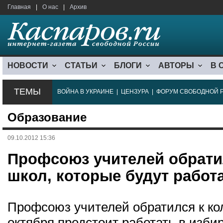
Главная
|
О нас
|
Архив
НОВОСТИ
СТАТЬИ
БЛОГИ
АВТОРЫ
В 
ТЕМЫ
ВОЙНА В УКРАИНЕ
|
ЦЕНЗУРА
|
ФОРУМ СВОБОДНОЙ 
Образование
09.10.2012 15:36
Профсоюз учителей обрати
школ, которые будут работ
Профсоюз учителей обратился к ко
октября предстоит работать в изби