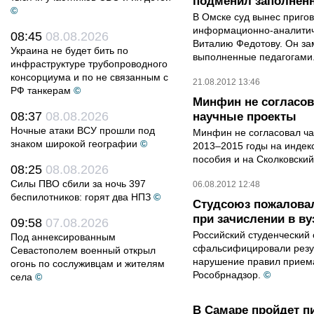
подменил заполнен
©
В Омске суд вынес приго
информационно-аналитич
08:45
08.08.2026
Виталию Федотову. Он за
Украина не будет бить по
выполненные педагогами
инфраструктуре трубопроводного
консорциума и по не связанным с
21.08.2012 13:46
РФ танкерам
©
Минфин не согласов
08:37
08.08.2026
научные проекты
Ночные атаки ВСУ прошли под
Минфин не согласовал ча
знаком широкой географии
©
2013–2015 годы на индек
пособия и на Сколковский
08:25
08.08.2026
Силы ПВО сбили за ночь 397
06.08.2012 12:48
беспилотников: горят два НПЗ
©
Студсоюз пожаловал
при зачислении в в
09:58
07.08.2026
Российский студенческий 
Под аннексированным
сфальсифицировали резу
Севастополем военный открыл
нарушение правил приема
огонь по сослуживцам и жителям
Рособрнадзор.
©
села
©
В Самаре пройдет п