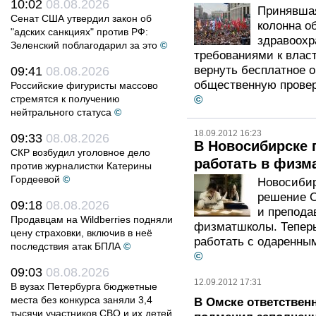
10:02
08.08.2026
Принявшая
Сенат США утвердил закон об
колонна о
"адских санкциях" против РФ:
здравоохр
Зеленский поблагодарил за это
©
требованиями к власт
вернуть бесплатное о
09:41
08.08.2026
общественную проверк
Российские фигуристы массово
стремятся к получению
©
нейтрального статуса
©
18.09.2012 16:23
09:33
08.08.2026
В Новосибирске
СКР возбудил уголовное дело
работать в физм
против журналистки Катерины
Гордеевой
©
Новосибир
решение С
09:18
08.08.2026
и препода
Продавцам на Wildberries подняли
физматшколы. Тепер
цену страховки, включив в неё
работать с одаренны
последствия атак БПЛА
©
©
09:03
08.08.2026
12.09.2012 17:31
В вузах Петербурга бюджетные
места без конкурса заняли 3,4
В Омске ответствен
тысячи участников СВО и их детей