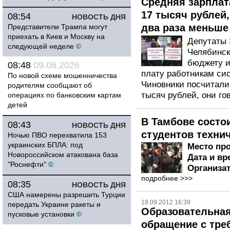
Средняя зарплат
17 тысяч рублей,
08:54
НОВОСТЬ ДНЯ
два раза меньше
Представители Трампа могут
приехать в Киев и Москву на
Депутаты 
следующей неделе
©
Челябинск
бюджету и
08:48
09.08.2026
плату работникам си
По новой схеме мошенничества
Чиновники посчитали,
родителям сообщают об
тысяч рублей, они го
операциях по банковским картам
детей
В Тамбове состо
08:43
НОВОСТЬ ДНЯ
студентов техни
Ночью ПВО перехватила 153
украинских БПЛА: под
Место пр
Новороссийском атакована база
Дата и вр
"Роснефти"
©
Организа
подробнee >>>
08:35
НОВОСТЬ ДНЯ
США намерены разрешить Турции
18.09.2012 16:39
передать Украине ракеты и
Образовательная
пусковые установки
©
обращение с тре