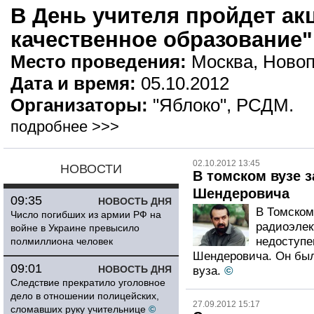
В День учителя пройдет ак
качественное образование"
Место проведения:
Москва, Новоп
Дата и время:
05.10.2012
Организаторы:
"Яблоко", РСДМ.
подробнee >>>
02.10.2012 13:45
НОВОСТИ
В томском вузе з
Шендеровича
09:35
НОВОСТЬ ДНЯ
В Томском
Число погибших из армии РФ на
радиоэлек
войне в Украине превысило
недоступе
полмиллиона человек
Шендеровича. Он был
09:01
НОВОСТЬ ДНЯ
вуза.
©
Следствие прекратило уголовное
дело в отношении полицейских,
27.09.2012 15:17
сломавших руку учительнице
©