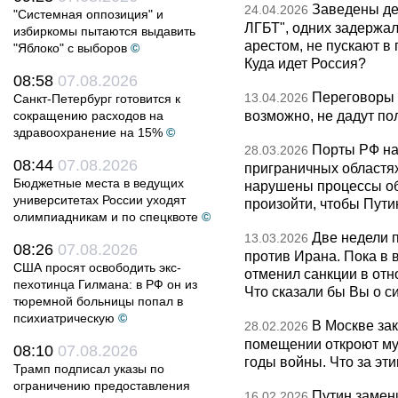
Заведены дел
24.04.2026
"Системная оппозиция" и
ЛГБТ", одних задержал
избиркомы пытаются выдавить
арестом, не пускают в
"Яблоко" с выборов
©
Куда идет Россия?
08:58
07.08.2026
Переговоры 
13.04.2026
Санкт-Петербург готовится к
возможно, не дадут по
сокращению расходов на
здравоохранение на 15%
©
Порты РФ на
28.03.2026
08:44
07.08.2026
приграничных областя
Бюджетные места в ведущих
нарушены процессы об
университетах России уходят
произойти, чтобы Пут
олимпиадникам и по спецквоте
©
Две недели 
13.03.2026
08:26
07.08.2026
против Ирана. Пока в
США просят освободить экс-
отменил санкции в от
пехотинца Гилмана: в РФ он из
Что сказали бы Вы о с
тюремной больницы попал в
психиатрическую
©
В Москве за
28.02.2026
помещении откроют муз
08:10
07.08.2026
годы войны. Что за эти
Трамп подписал указы по
ограничению предоставления
Путин замен
16.02.2026