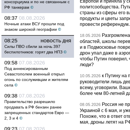
Европой и приняла у с
консорциума и по не связанным с
политсообщества. Пут
РФ танкерам
©
страны из сферы его в
08:37
08.08.2026
продукты и цветы запр
Ночные атаки ВСУ прошли под
провести референдум.
знаком широкой географии
©
Разгромлена
18.05.2026
08:25
НОВОСТЬ ДНЯ
областей, школы перево
Силы ПВО сбили за ночь 397
и в Подмосковье повр
беспилотников: горят два НПЗ
©
дрон упал даже в аэро
чтобы Путин поверил, 
09:58
07.08.2026
люди?
Под аннексированным
Севастополем военный открыл
к Путину на
10.05.2026
огонь по сослуживцам и жителям
руководители лишь дев
села
©
всему, уговорили. Ва
более чем 80-летней д
09:38
07.08.2026
Правительство разрешило
Россия не п
08.05.2026
продавать в РФ бензин ранее
Украиной с 6 мая, и у
запрещенных стандартов Евро —
Похоже, что в ответ о
2, 3 и 4
©
мая, дроны летят на Р
09:23
07.08.2026