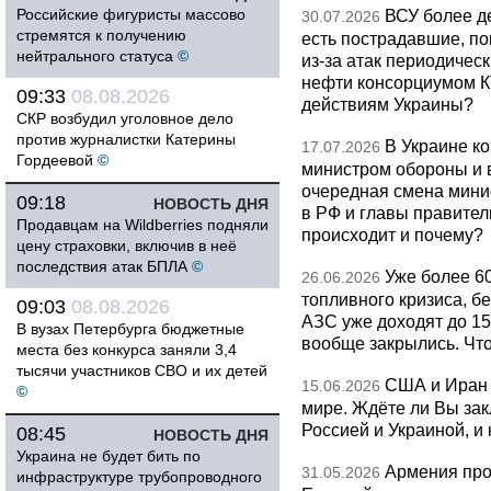
Российские фигуристы массово
ВСУ более де
30.07.2026
стремятся к получению
есть пострадавшие, п
нейтрального статуса
©
из-за атак периодическ
нефти консорциумом КТ
09:33
08.08.2026
действиям Украины?
СКР возбудил уголовное дело
против журналистки Катерины
В Украине к
17.07.2026
Гордеевой
©
министром обороны и 
очередная смена мини
09:18
НОВОСТЬ ДНЯ
в РФ и главы правитель
Продавцам на Wildberries подняли
происходит и почему?
цену страховки, включив в неё
последствия атак БПЛА
©
Уже более 6
26.06.2026
топливного кризиса, бе
09:03
08.08.2026
АЗС уже доходят до 1
В вузах Петербурга бюджетные
вообще закрылись. Чт
места без конкурса заняли 3,4
тысячи участников СВО и их детей
США и Иран 
15.06.2026
©
мире. Ждёте ли Вы за
Россией и Украиной, и
08:45
НОВОСТЬ ДНЯ
Украина не будет бить по
Армения про
31.05.2026
инфраструктуре трубопроводного