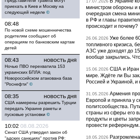
Представители Трампа могут
В Украине к
17.07.2026
приехать в Киев и Москву на
министром обороны и 
следующей неделе
©
очередная смена мини
в РФ и главы правитель
08:48
происходит и почему?
По новой схеме мошенничества
родителям сообщают об
Уже более 6
26.06.2026
операциям по банковским картам
топливного кризиса, бе
детей
АЗС уже доходят до 1
вообще закрылись. Чт
08:43
НОВОСТЬ ДНЯ
Ночью ПВО перехватила 153
США и Иран 
15.06.2026
украинских БПЛА: под
мире. Ждёте ли Вы за
Новороссийском атакована база
Россией и Украиной, и
"Роснефти"
©
Армения про
31.05.2026
08:35
НОВОСТЬ ДНЯ
Европой и приняла у с
США намерены разрешить Турции
политсообщества. Пут
передать Украине ракеты и
страны из сферы его в
пусковые установки
©
продукты и цветы запр
провести референдум.
10:02
08.08.2026
Сенат США утвердил закон об
Разгромлена
18.05.2026
"адских санкциях" против РФ: