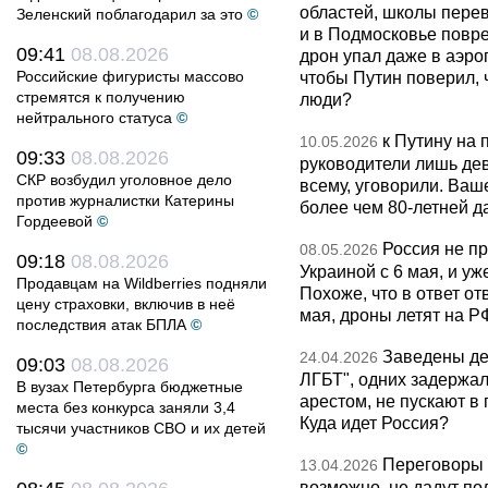
областей, школы перево
Зеленский поблагодарил за это
©
и в Подмосковье повр
09:41
08.08.2026
дрон упал даже в аэро
Российские фигуристы массово
чтобы Путин поверил, 
стремятся к получению
люди?
нейтрального статуса
©
к Путину на
10.05.2026
09:33
08.08.2026
руководители лишь дев
СКР возбудил уголовное дело
всему, уговорили. Ва
против журналистки Катерины
более чем 80-летней д
Гордеевой
©
Россия не п
08.05.2026
09:18
08.08.2026
Украиной с 6 мая, и у
Продавцам на Wildberries подняли
Похоже, что в ответ о
цену страховки, включив в неё
мая, дроны летят на Р
последствия атак БПЛА
©
Заведены дел
24.04.2026
09:03
08.08.2026
ЛГБТ", одних задержал
В вузах Петербурга бюджетные
арестом, не пускают в
места без конкурса заняли 3,4
Куда идет Россия?
тысячи участников СВО и их детей
©
Переговоры 
13.04.2026
возможно, не дадут по