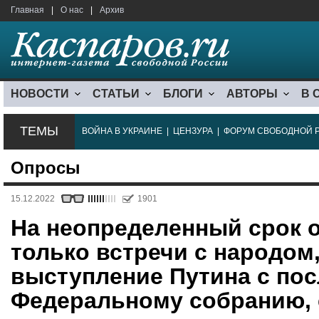
Главная
|
О нас
|
Архив
НОВОСТИ
СТАТЬИ
БЛОГИ
АВТОРЫ
В 
ТЕМЫ
ВОЙНА В УКРАИНЕ
|
ЦЕНЗУРА
|
ФОРУМ СВОБОДНОЙ 
Опросы
15.12.2022
1901
На неопределенный срок 
только встречи с народом,
выступление Путина с по
Федеральному собранию, 