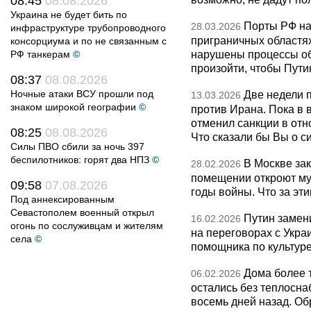
08:45
08.08.2026
Украина не будет бить по
Порты РФ на
28.03.2026
инфраструктуре трубопроводного
приграничных областя
консорциума и по не связанным с
нарушены процессы об
РФ танкерам
©
произойти, чтобы Пут
08:37
08.08.2026
Ночные атаки ВСУ прошли под
Две недели 
13.03.2026
знаком широкой географии
©
против Ирана. Пока в
отменил санкции в от
08:25
08.08.2026
Что сказали бы Вы о с
Силы ПВО сбили за ночь 397
беспилотников: горят два НПЗ
©
В Москве за
28.02.2026
помещении откроют муз
09:58
07.08.2026
годы войны. Что за эти
Под аннексированным
Севастополем военный открыл
Путин замен
16.02.2026
огонь по сослуживцам и жителям
на переговорах с Укра
села
©
помощника по культуре
Дома более 
06.02.2026
остались без теплосна
восемь дней назад. О