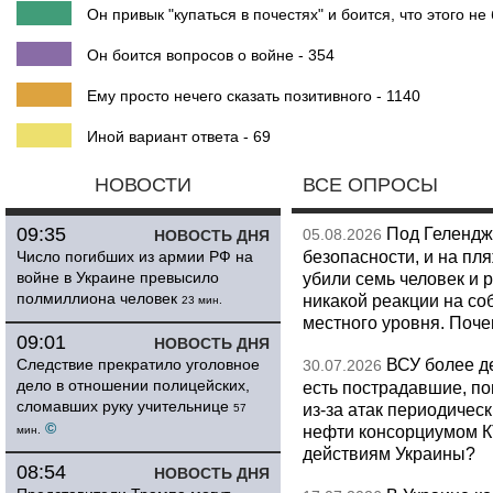
Он привык "купаться в почестях" и боится, что этого не 
Он боится вопросов о войне - 354
Ему просто нечего сказать позитивного - 1140
Иной вариант ответа - 69
НОВОСТИ
ВСЕ ОПРОСЫ
09:35
Под Гелендж
05.08.2026
НОВОСТЬ ДНЯ
безопасности, и на пл
Число погибших из армии РФ на
войне в Украине превысило
убили семь человек и 
полмиллиона человек
никакой реакции на со
23 мин.
местного уровня. Поч
09:01
НОВОСТЬ ДНЯ
ВСУ более де
Следствие прекратило уголовное
30.07.2026
дело в отношении полицейских,
есть пострадавшие, п
сломавших руку учительнице
из-за атак периодическ
57
©
нефти консорциумом КТ
мин.
действиям Украины?
08:54
НОВОСТЬ ДНЯ