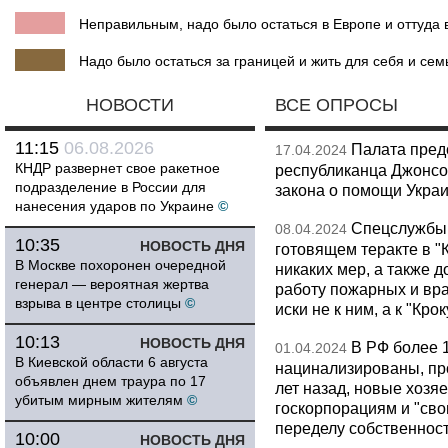
Неправильным, надо было остаться в Европе и оттуда в
Надо было остаться за границей и жить для себя и сем
НОВОСТИ
ВСЕ ОПРОСЫ
11:15
06.08.2026
Палата пред
17.04.2024
КНДР развернет свое ракетное
республиканца Джонсо
подразделение в России для
закона о помощи Укра
нанесения ударов по Украине
©
Спецслужбы
08.04.2024
10:35
НОВОСТЬ ДНЯ
готовящем теракте в "
В Москве похоронен очередной
никаких мер, а также 
генерал — вероятная жертва
работу пожарных и вр
взрыва в центре столицы
©
иски не к ним, а к "Кро
10:13
НОВОСТЬ ДНЯ
В РФ более 
01.04.2024
В Киевской области 6 августа
нацинализированы, пр
объявлен днем траура по 17
лет назад, новые хозя
убитым мирным жителям
©
госкорпорациям и "сво
переделу собственнос
10:00
НОВОСТЬ ДНЯ