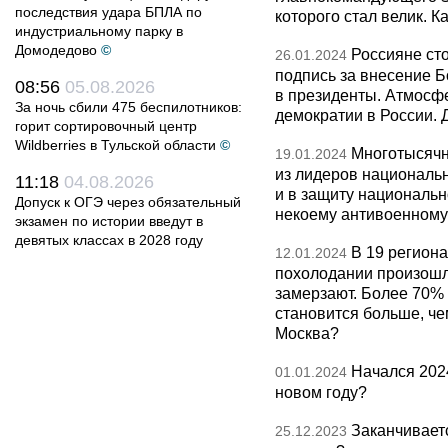
последствия удара БПЛА по
которого стал велик. К
индустриальному парку в
Домодедово
©
Россияне сто
26.01.2024
подпись за внесение 
08:56
05.08.2026
в президенты. Атмосф
За ночь сбили 475 беспилотников:
демократии в России. 
горит сортировочный центр
Wildberries в Тульской области
©
Многотысячн
19.01.2024
из лидеров национальн
11:18
04.08.2026
и в защиту национальн
Допуск к ОГЭ через обязательный
некоему антивоенному 
экзамен по истории введут в
девятых классах в 2028 году
В 19 регион
12.01.2024
похолодании произошл
замерзают. Более 70%
становится больше, че
Москва?
Начался 2024
01.01.2024
новом году?
Заканчиваетс
25.12.2023