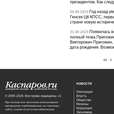
президентом. Как след
Год назад у
04.09.2023
Генсек ЦК КПСС, перв
стране новую историче
Появилась ве
31.08.2023
полный тезка Пригожин
Викторович Пригожин, н
дата рождения. Возмо
««
«
НОВОСТИ
Оппозиция
© 2005-2026. Все права защищены. v1
Власть
Общество
При полном или частичном использовании
Регионы
материалов, опубликованных на страницах
Коррупция
сайта, ссылка на источник обязательна.
Экономика