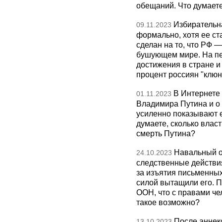
обещаний. Что думает
Избирательн
09.11.2023
формально, хотя ее ст
сделан на то, что РФ —
бушующем мире. На пе
достижения в стране и
процент россиян "клюне
В Интернете
01.11.2023
Владимира Путина и о 
усиленно показывают е
думаете, сколько влас
смерть Путина?
Навальный о
24.10.2023
следственные действия
за изъятия письменны
силой вытащили его. П
ООН, что с правами че
такое возможно?
После аннек
13.10.2023