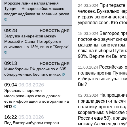
Морские линии направления
При теракте 
24.03.2024
Турция—Новороссийск массово
человек. Буквально че
вводят надбавки за военные риски
и сразу вспоминается 
©
укреплял себя. Кто ст
09:28
НОВОСТЬ ДНЯ
Белгород пр
18.03.2024
Загрузка авиарейсов между
постоянно звучит сигн
Москвой и Санкт-Петербургом
магазины, кинотеатры,
снизилась на 18%, вина в "Коврах"
явка на выборы Путина
©
90%. Верите ли Вы эт
09:13
НОВОСТЬ ДНЯ
Российская 
11.03.2024
Минобороны РФ доложило о 605
полдень против Путина
обнаруженных беспилотниках
©
избирательные участки 
Вы?
09:04
06.08.2026
Ярославль пережил
На прощание
02.03.2024
массированную атаку дронов:
пришли десятки тысяч
есть информация о возгорании на
политику, протест и н
НПЗ
©
корректным: в Москве 
16:22
05.08.2026
России еще 50), приш
Под Екатеринбургом взорван
могилу Алексея до глу