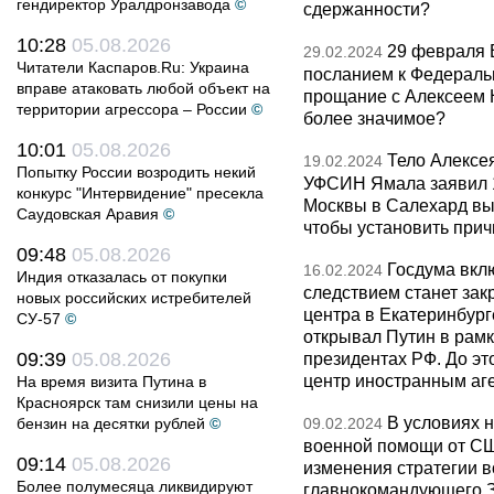
гендиректор Уралдронзавода
©
сдержанности?
10:28
05.08.2026
29 февраля 
29.02.2024
Читатели Каспаров.Ru: Украина
посланием к Федераль
вправе атаковать любой объект на
прощание с Алексеем 
территории агрессора – России
©
более значимое?
10:01
05.08.2026
Тело Алексея
19.02.2024
Попытку России возродить некий
УФСИН Ямала заявил 1
конкурс "Интервидение" пресекла
Москвы в Салехард вы
Саудовская Аравия
©
чтобы установить прич
09:48
05.08.2026
Госдума вклю
16.02.2024
Индия отказалась от покупки
следствием станет за
новых российских истребителей
центра в Екатеринбурге
СУ-57
©
открывал Путин в рамк
09:39
05.08.2026
президентах РФ. До эт
центр иностранным аг
На время визита Путина в
Красноярск там снизили цены на
В условиях 
бензин на десятки рублей
©
09.02.2024
военной помощи от СШ
09:14
05.08.2026
изменения стратегии в
Более полумесяца ликвидируют
главнокомандующего З