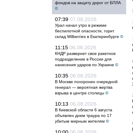
фондов на защиту дорог от БПЛА
©
07:39
07.08.2026
Урал начал утро в режиме
беспилотной опасности, горит
склад Wilberries в Екатеринбурге
©
11:15
06.08.2026
КНДР развернет свое ракетное
подразделение в России для
нанесения ударов по Украине
©
10:35
06.08.2026
В Москве похоронен очередной
генерал — вероятная жертва
взрыва в центре столицы
©
10:13
06.08.2026
В Киевской области 6 августа
объявлен днем траура по 17
убитым мирным жителям
©
10:00
06.08.2026