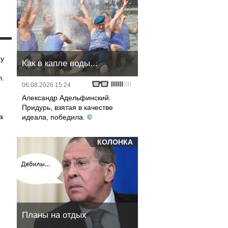
му
Как в капле воды...
л.
06.08.2026 15:24
Александр Адельфинский:
Придурь, взятая в качестве
а
идеала, победила.
©
КОЛОНКА
Планы на отдых