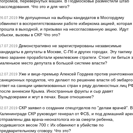
погромов, перевернутых машин. В Подмосковье разместили штаб
расследования. Что это и для чего?
Не допущенных на выборы кандидатов в Мосгордуму
26.07.2019
обвиняют в воспрепятствовании работе избиркома акцией, которая
прошла в выходной, и призывах на несогласованную акцию. Идут
обыски, вызовы в СКР. Что это?
Демонстративно не зарегистрированы независимые
17.07.2019
кандидаты в депутаты в Москве, С-Пб и других городах. Эту тактику
явно заранее проработали кремлевские стратеги. Стоит ли биться 
маленькое место депутата в большой системе власти?
Уже и вице-премьер Алексей Гордеев против уничтожени
12.07.2019
санкционных продуктов, что делают по решению власти об эмбарго
ответ на санкции цивилизованных стран к ряду должностных лиц Р
после аннексии Крыма. Иностранные фрукты и сыр давят
бульдозерами и жгут в печах. Ваше отношение?
СКР заявил о создании спецотделов по "делам врачей". В
02.07.2019
Калининграде СКР руководит генерал от ФСБ, и под домашний аре
отправлены два врача-неонатолога из-за смерти ребенка,
родившегося весом 700 г. Их обвиняют в убийстве по
предварительному сговору. Что это?