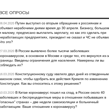
ВСЕ ОПРОСЫ
Путин выступил со вторым обращение к россиянам и
06.04.2020
объявил нерабочими днями время до 30 апреля. Бизнесу, большо
и малому, предписано выплатить зарплату, но как это сделать при
неработающих предприятиях, президент не сказал и ЧС не объяви
Что это?
В России выявлено более тысячи заболевших
27.03.2020
коронавирусом, в основном в Москве и среди тех, кто вернулся из-з
границы. Введены ограничения для населения. Намерены ли вы
соблюдать их?
Конституционному суду хватило двух дней из отведенным
16.03.2020
законом семи, чтобы одобрить все действия Кремля по изменению
Конституции. Как вы относитесь к этому решению?
В Китае коронавирус пошел на спад, в России около 40
10.03.2020
заболевших и беспрецедентные меры в отношении побывавших в
"опасных" странах – две недели самоизоляции и больничный
работающим. Ваше отношение к коронавирусу?