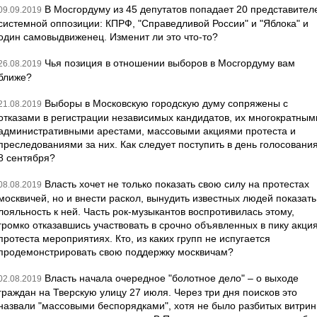
В Мосгордуму из 45 депутатов попадает 20 представител
09.09.2019
системной оппозиции: КПРФ, "Справедливой России" и "Яблока" и
один самовыдвиженец. Изменит ли это что-то?
Чья позиция в отношении выборов в Мосгордуму вам
26.08.2019
ближе?
Выборы в Московскую городскую думу сопряжены с
21.08.2019
отказами в регистрации независимых кандидатов, их многократным
административными арестами, массовыми акциями протеста и
преследованиями за них. Как следует поступить в день голосовани
8 сентября?
Власть хочет не только показать свою силу на протестах
08.08.2019
москвичей, но и внести раскол, вынудить известных людей показать
лояльность к ней. Часть рок-музыкантов воспротивилась этому,
громко отказавшись участвовать в срочно объявленных в пику акци
протеста мероприятиях. Кто, из каких групп не испугается
продемонстрировать свою поддержку москвичам?
Власть начала очередное "болотное дело" – о выходе
02.08.2019
граждан на Тверскую улицу 27 июля. Через три дня поисков это
назвали "массовыми беспорядками", хотя не было разбитых витрин