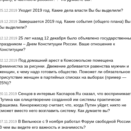
Уходит 2019 год. Какие дела власти Вы бы выделили?
25.12.2019
Завершается 2019 год. Какие события (общего плана) Вы
19.12.2019
бы выделили?
25 лет назад 12 декабря было объявлено государственн
12.12.2019
праздником – Днем Конституции России. Ваше отношение к
Конституции?
Под домашний арест в Комсомольске помещена
02.12.2019
феминистка за рисунки. Движение добивается равенства мужчин и
женщин, к чему надо готовить общество. Поможет ли обязательное
присутствие женщин в партийных списках на выборах (пример —
25%)?
Сенцов в интервью Каспаров.Ru сказал, что воспринимае
20.11.2019
Путина как олицетворение созданной им системы практически
фашизма. Кинорежиссер считает, что, когда Путин уйдет, никто не
сможет вместо него возглавить систему. Как думаете вы?
В Вильнюсе с 9 ноября работал Форум свободной России
07.11.2019
В чем вы видите его важность и значимость?