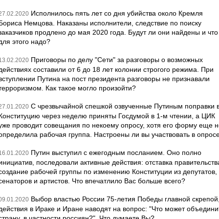
Исполнилось пять лет со дня убийства около Кремля
27.02.2020
Бориса Немцова. Наказаны исполнители, следствие по поиску
заказчиков продлено до мая 2020 года. Будут ли они найдены и что
для этого надо?
Приговоры по делу "Сети" за разговоры о возможных
13.02.2020
действиях составили от 6 до 18 лет колонии строгого режима. При
вступлении Путина на пост президента разговоры не признавали
терроризмом. Как такое могло произойти?
С чрезвычайной спешкой озвученные Путиным поправки 
27.01.2020
Конституцию через неделю приняты Госдумой в 1-м чтении, а ЦИК
уже проводит совещания по некоему опросу, хотя его форму еще н
определила рабочая группа. Настроены ли вы участвовать в опрос
Путин выступил с ежегодным посланием. Оно полно
16.01.2020
инициатив, последовали активные действия: отставка правительств
создание рабочей группы по изменению Конституции из депутатов,
сенаторов и артистов. Что впечатлило Вас больше всего?
Выбор властью России 75-летия Победы главной скрепой
09.01.2020
действия в Ираке и Иране наводят на вопрос: "Что может объедини
страну, в частности россиян?". Что думаете Вы?