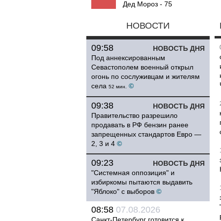
Дед Мороз - 75
НОВОСТИ
09:58
НОВОСТЬ ДНЯ
Под аннексированным
Севастополем военный открыл
огонь по сослуживцам и жителям
села
©
52 мин.
09:38
НОВОСТЬ ДНЯ
Правительство разрешило
продавать в РФ бензин ранее
запрещенных стандартов Евро —
2, 3 и 4
©
09:23
НОВОСТЬ ДНЯ
"Системная оппозиция" и
избиркомы пытаются выдавить
"Яблоко" с выборов
©
08:58
07.08.2026
Санкт-Петербург готовится к