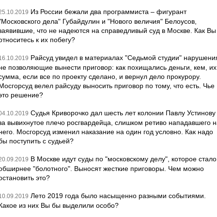
Из России бежали два программиста – фигурант
25.10.2019
"Московского дела" Губайдулин и "Нового величия" Белоусов,
заявившие, что не надеются на справедливый суд в Москве. Как Вы
относитесь к их побегу?
Райсуд увидел в материалах "Седьмой студии" нарушени
16.10.2019
не позволяющие вынести приговор: как похищались деньги, кем, их
сумма, если все по проекту сделано, и вернул дело прокурору.
Мосгорсуд велел райсуду выносить приговор по тому, что есть. Чье
это решение?
Судья Криворочко дал шесть лет колонии Павлу Устинову
04.10.2019
за вывихнутое плечо росгвардейца, слишком ретиво нападавшего н
него. Мосгорсуд изменил наказание на один год условно. Как надо
бы поступить с судьей?
В Москве идут суды по "московскому делу", которое стало
20.09.2019
обширнее "болотного". Выносят жесткие приговоры. Чем можно
остановить это?
Лето 2019 года было насыщенно разными событиями.
10.09.2019
Какое из них Вы бы выделили особо?