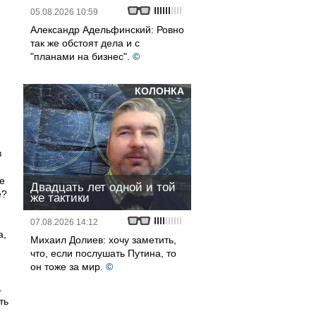
05.08.2026 10:59
Александр Адельфинский: Ровно
так же обстоят дела и с
"планами на бизнес".
©
КОЛОНКА
в
е
Двадцать лет одной и той
е?
же тактики
07.08.2026 14:12
а,
Михаил Долиев: хочу заметить,
что, если послушать Путина, то
он тоже за мир.
©
,
ть