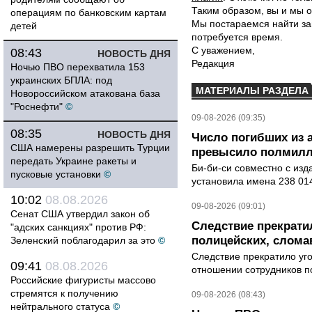
Таким образом, вы и мы о
операциям по банковским картам
Мы постараемся найти за
детей
потребуется время.
С уважением,
08:43
НОВОСТЬ ДНЯ
Редакция
Ночью ПВО перехватила 153
украинских БПЛА: под
МАТЕРИАЛЫ РАЗДЕЛА
Новороссийском атакована база
"Роснефти"
©
09-08-2026 (09:35)
08:35
НОВОСТЬ ДНЯ
Число погибших из 
США намерены разрешить Турции
превысило полмилл
передать Украине ракеты и
Би-би-си совместно с из
пусковые установки
©
установила имена 238 014
10:02
08.08.2026
09-08-2026 (09:01)
Сенат США утвердил закон об
Следствие прекрати
"адских санкциях" против РФ:
полицейских, слома
Зеленский поблагодарил за это
©
Следствие прекратило уг
09:41
08.08.2026
отношении сотрудников п
Российские фигуристы массово
стремятся к получению
09-08-2026 (08:43)
нейтрального статуса
©