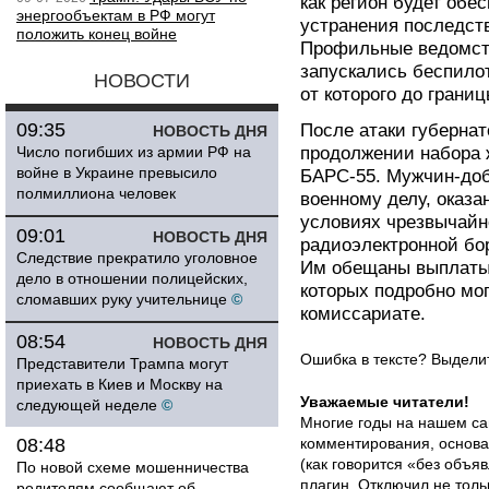
как регион будет обе
энергообъектам в РФ могут
устранения последст
положить конец войне
Профильные ведомств
запускались беспилот
НОВОСТИ
от которого до границ
09:35
После атаки губернат
НОВОСТЬ ДНЯ
Число погибших из армии РФ на
продолжении набора 
войне в Украине превысило
БАРС-55. Мужчин-до
полмиллиона человек
военному делу, оказ
условиях чрезвычайн
09:01
НОВОСТЬ ДНЯ
радиоэлектронной бо
Следствие прекратило уголовное
Им обещаны выплаты 
дело в отношении полицейских,
которых подробно мог
сломавших руку учительнице
©
комиссариате.
08:54
НОВОСТЬ ДНЯ
Ошибка в тексте? Выдел
Представители Трампа могут
приехать в Киев и Москву на
Уважаемые читатели!
следующей неделе
©
Многие годы на нашем са
08:48
комментирования, основа
(как говорится «без объ
По новой схеме мошенничества
плагин
. Отключил не толь
родителям сообщают об