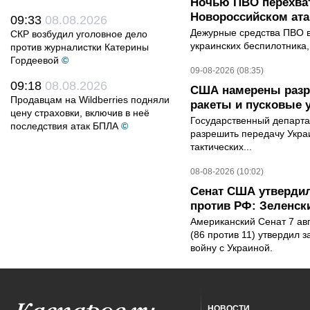
Ночью ПВО перехват
Новороссийском ата
09:33
08.08.2026
Дежурные средства ПВО в 
СКР возбудил уголовное дело
украинских беспилотника
против журналистки Катерины
Гордеевой
©
09-08-2026 (08:35)
09:18
08.08.2026
США намерены разре
Продавцам на Wildberries подняли
ракеты и пусковые 
цену страховки, включив в неё
Государственный департ
последствия атак БПЛА
©
разрешить передачу Украи
тактических...
08-08-2026 (10:02)
Сенат США утвердил
против РФ: Зеленск
Американский Сенат 7 ав
(86 против 11) утвердил з
войну с Украиной.
НОВОСТИ