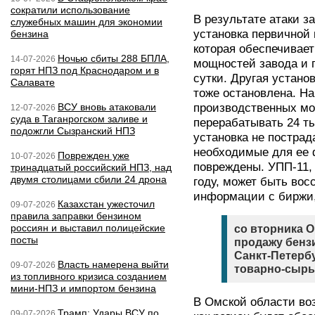
сократили использование
В результате атаки з
служебных машин для экономии
установка первичной
бензина
которая обеспечивае
Ночью сбиты 288 БПЛА,
14-07-2026
мощностей завода и 
горят НПЗ под Краснодаром и в
сутки. Другая устано
Салавате
тоже остановлена. Н
ВСУ вновь атаковали
производственных мо
12-07-2026
суда в Таганрогском заливе и
перерабатывать 24 ты
подожгли Сызранский НПЗ
установка не пострад
необходимые для ее 
Поврежден уже
10-07-2026
повреждены. УПП-11,
тринадцатый российский НПЗ, над
двумя столицами сбили 24 дрона
году, может быть во
информации с биржи
Казахстан ужесточил
09-07-2026
правила заправки бензином
россиян и выставил полицейские
со вторника 
посты
продажу бензи
Санкт-Петерб
Власть намерена выйти
09-07-2026
товарно-сырь
из топливного кризиса созданием
мини-НПЗ и импортом бензина
В Омской области воз
Трамп: Удары ВСУ по
09-07-2026