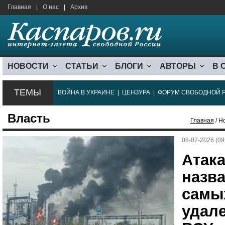
Главная
|
О нас
|
Архив
НОВОСТИ
СТАТЬИ
БЛОГИ
АВТОРЫ
В 
ТЕМЫ
ВОЙНА В УКРАИНЕ
|
ЦЕНЗУРА
|
ФОРУМ СВОБОДНОЙ 
Власть
Главная
/ Н
08-07-2026 (09
Атак
назва
самы
удал