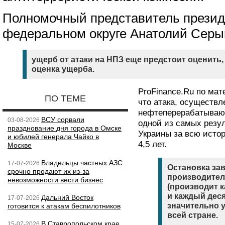
Полномочный представитель презид
федеральном округе Анатолий Серы
ущерб от атаки на НПЗ еще предстоит оценить,
оценка ущерба.
ProFinance.Ru по ма
ПО ТЕМЕ
что атака, осуществл
нефтеперерабатывающ
ВСУ сорвали
03-08-2026
одной из самых резу
празднование дня города в Омске
Украины за всю исто
и юбилей генерала Чайко в
4,5 лет.
Москве
Владельцы частных АЗС
17-07-2026
Остановка зав
срочно продают их из-за
производител
невозможности вести бизнес
(производит 
и каждый дес
Дальний Восток
17-07-2026
значительно 
готовится к атакам беспилотников
всей стране.
В Ставропольском крае
15-07-2026