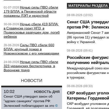
МАТЕРИАЛЫ РАЗДЕЛА
Ночью силы ПВО сбили
01-07-2026
179 БПЛА: в Пензенской области
08-08-2026 (10:02)
поражены ЛЭП и недострой
Сенат США утвердил
Ночью сбили 419 БПЛА:
30-06-2026
против РФ: Зеленск
в Славянске горит НПЗ, в
Подмосковье разрушен дом, погиб
Американский Сенат 7 ав
ребенок
(86 против 11) утвердил з
войну с Украиной.
Силы ПВО сбили 660
26-06-2026
БПЛА: крупный пожар в
08-08-2026 (09:41)
Новомосковске с его химзаводами
Российские фигурис
Ночью силы ПВО сбили
24-06-2026
получению нейтраль
323 украинских беспилотника, в
Международный союз конь
Воронеже траур
российским фигуристам н
в турнирах.
НОВОСТИ
08-08-2026 (09:33)
10:02
НОВОСТЬ ДНЯ
СКР возбудил уголо
Сенат США утвердил закон об
Катерины Гордеево
"адских санкциях" против РФ:
СКР возбудил уголовное 
Зеленский поблагодарил за это
©
Гордеевой, её подозрева