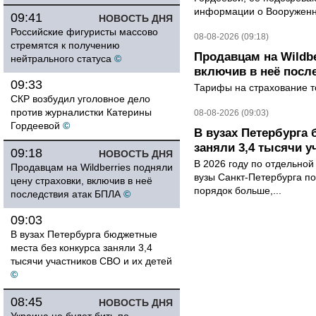
информации о Вооруженн
09:41
НОВОСТЬ ДНЯ
Российские фигуристы массово
08-08-2026 (09:18)
стремятся к получению
Продавцам на Wildbe
нейтрального статуса
©
включив в неё посл
09:33
Тарифы на страхование то
СКР возбудил уголовное дело
против журналистки Катерины
08-08-2026 (09:03)
Гордеевой
©
В вузах Петербурга
заняли 3,4 тысячи у
09:18
НОВОСТЬ ДНЯ
В 2026 году по отдельной
Продавцам на Wildberries подняли
вузы Санкт-Петербурга по
цену страховки, включив в неё
порядок больше,...
последствия атак БПЛА
©
09:03
В вузах Петербурга бюджетные
места без конкурса заняли 3,4
тысячи участников СВО и их детей
©
08:45
НОВОСТЬ ДНЯ