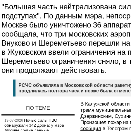
"Большая часть нейтрализована си
подступах". По данным мэра, непоср
Москве было уничтожено 36 аппарат
сообщала, что три московских аэро
Внуково и Шереметьево перешли на 
в Жуковском ввели ограничения на 
Шереметьево ограничения сняло, в т
они продолжают действовать.
РСЧС объявляла в Московской области ракетн
продлилась полтора часа и позже была отмене
В Калужской области
ПО ТЕМЕ
тремя муниципальным
Дзержинским, Сухинич
Ночью силы ПВО
13-07-2026
Произошел пожар на
обнаружили 342 дрона: у мэра
сообщил
в Телеграм 
Москвы другие данные