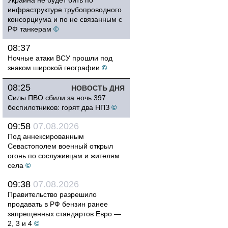
Украина не будет бить по
инфраструктуре трубопроводного
консорциума и по не связанным с
РФ танкерам
©
08:37
Ночные атаки ВСУ прошли под
знаком широкой географии
©
08:25
НОВОСТЬ ДНЯ
Силы ПВО сбили за ночь 397
беспилотников: горят два НПЗ
©
09:58
07.08.2026
Под аннексированным
Севастополем военный открыл
огонь по сослуживцам и жителям
села
©
09:38
07.08.2026
Правительство разрешило
продавать в РФ бензин ранее
запрещенных стандартов Евро —
2, 3 и 4
©