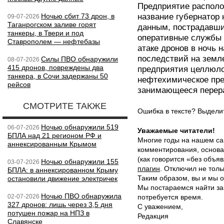
Предприятие располо
Ночью сбит 73 дрон, в
название губернатор
09-07-2026
Таганрогском заливе горят
данным, пострадавши
танкеры, в Твери и под
оперативные службы 
Ставрополем — нефтебазы
атаке дронов в ночь 
последствий на земл
Силы ПВО обнаружили
08-07-2026
415 дронов, повреждены два
предприятия целлюло
танкера, в Сочи задержаны 50
нефтехимическое пре
рейсов
занимающееся перер
СМОТРИТЕ ТАКЖЕ
Ошибка в тексте? Выдел
Ночью обнаружили 519
06-07-2026
Уважаемые читатели!
БПЛА над 21 регионом РФ и
Многие годы на нашем са
аннексированным Крымом
комментирования, основа
(как говорится «без объ
Ночью обнаружили 155
03-07-2026
плагин
. Отключил не толь
БПЛА: в аннексированном Крыму
Таким образом, вы и мы о
остановили движение электричек
Мы постараемся найти за
Ночью ПВО обнаружила
02-07-2026
потребуется время.
327 дронов: лишь через 3,5 дня
С уважением,
потушен пожар на НПЗ в
Редакция
Славянске