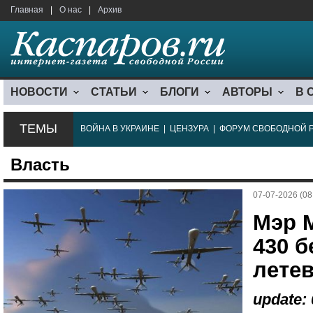
Главная
|
О нас
|
Архив
НОВОСТИ
СТАТЬИ
БЛОГИ
АВТОРЫ
В 
ТЕМЫ
ВОЙНА В УКРАИНЕ
|
ЦЕНЗУРА
|
ФОРУМ СВОБОДНОЙ 
Власть
07-07-2026 (08
Мэр 
430 б
лете
update: 