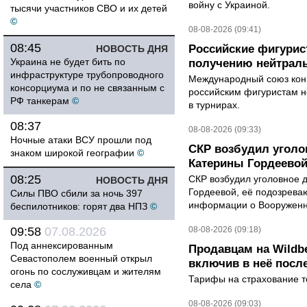
войну с Украиной.
тысячи участников СВО и их детей
©
08-08-2026 (09:41)
08:45
Российские фигурис
НОВОСТЬ ДНЯ
Украина не будет бить по
получению нейтраль
инфраструктуре трубопроводного
Международный союз конь
консорциума и по не связанным с
российским фигуристам н
РФ танкерам
©
в турнирах.
08:37
08-08-2026 (09:33)
Ночные атаки ВСУ прошли под
СКР возбудил уголо
знаком широкой географии
©
Катерины Гордеево
08:25
СКР возбудил уголовное 
НОВОСТЬ ДНЯ
Гордеевой, её подозрева
Силы ПВО сбили за ночь 397
информации о Вооруженн
беспилотников: горят два НПЗ
©
09:58
07.08.2026
08-08-2026 (09:18)
Под аннексированным
Продавцам на Wildbe
Севастополем военный открыл
включив в неё посл
огонь по сослуживцам и жителям
Тарифы на страхование то
села
©
08-08-2026 (09:03)