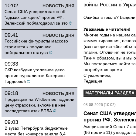
войны России в Укра
10:02
НОВОСТЬ ДНЯ
Сенат США утвердил закон об
"адских санкциях" против РФ:
Ошибка в тексте? Выдел
Зеленский поблагодарил за это
©
Уважаемые читатели!
09:41
Многие годы на нашем са
НОВОСТЬ ДНЯ
комментирования, основа
Российские фигуристы массово
(как говорится «без объ
стремятся к получению
плагин
. Отключил не толь
нейтрального статуса
©
Таким образом, вы и мы о
09:33
Мы постараемся найти за
потребуется время.
СКР возбудил уголовное дело
С уважением,
против журналистки Катерины
Редакция
Гордеевой
©
09:18
МАТЕРИАЛЫ РАЗДЕЛА
НОВОСТЬ ДНЯ
Продавцам на Wildberries подняли
цену страховки, включив в неё
08-08-2026 (10:02)
последствия атак БПЛА
©
Сенат США утвердил
против РФ: Зеленск
09:03
Американский Сенат 7 ав
В вузах Петербурга бюджетные
(86 против 11) утвердил з
места без конкурса заняли 3,4