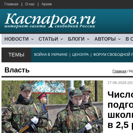
Главная
|
О нас
|
Архив
НОВОСТИ
СТАТЬИ
БЛОГИ
АВТОРЫ
В 
ТЕМЫ
ВОЙНА В УКРАИНЕ
|
ЦЕНЗУРА
|
ФОРУМ СВОБОДНОЙ 
Власть
Главная
/ Н
27-06-2026 (05
Числ
подг
школ
в 2,5