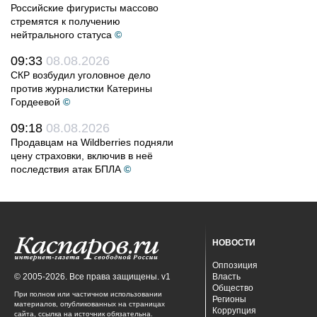
Российские фигуристы массово
стремятся к получению
нейтрального статуса
©
09:33
08.08.2026
СКР возбудил уголовное дело
против журналистки Катерины
Гордеевой
©
09:18
08.08.2026
Продавцам на Wildberries подняли
цену страховки, включив в неё
последствия атак БПЛА
©
НОВОСТИ
Оппозиция
© 2005-2026. Все права защищены. v1
Власть
Общество
При полном или частичном использовании
Регионы
материалов, опубликованных на страницах
Коррупция
сайта, ссылка на источник обязательна.