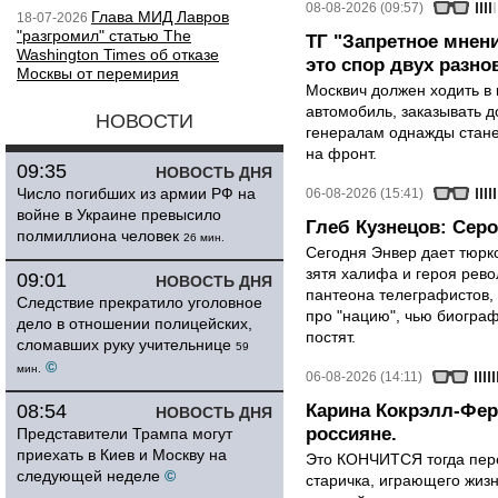
08-08-2026 (09:57)
Глава МИД Лавров
18-07-2026
"разгромил" статью The
ТГ "Запретное мнени
Washington Times об отказе
это спор двух разно
Москвы от перемирия
Москвич должен ходить в 
автомобиль, заказывать д
НОВОСТИ
генералам однажды стане
на фронт.
09:35
НОВОСТЬ ДНЯ
Число погибших из армии РФ на
06-08-2026 (15:41)
войне в Украине превысило
Глеб Кузнецов: Серо
полмиллиона человек
26 мин.
Сегодня Энвер дает тюрк
зятя халифа и героя рево
09:01
НОВОСТЬ ДНЯ
пантеона телеграфистов,
Следствие прекратило уголовное
про "нацию", чью биограф
дело в отношении полицейских,
постят.
сломавших руку учительнице
59
©
мин.
06-08-2026 (14:11)
08:54
Карина Кокрэлл-Фер
НОВОСТЬ ДНЯ
россияне.
Представители Трампа могут
приехать в Киев и Москву на
Это КОНЧИТСЯ тогда пере
следующей неделе
©
старичка, играющего жизн