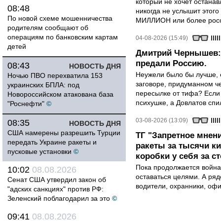
который не хочет останавл
08:48
никогда не услышит этого
По новой схеме мошенничества
МИЛЛИОН или более росси
родителям сообщают об
операциям по банковским картам
04-08-2026 (15:49)
детей
Дмитрий Чернышев: 
предали Россию.
08:43
НОВОСТЬ ДНЯ
Неужели было бы лучше, 
Ночью ПВО перехватила 153
заговоре, придуманном че
украинских БПЛА: под
пересылке от тифа? Если
Новороссийском атакована база
психушке, а Довлатов спи
"Роснефти"
©
03-08-2026 (13:09)
08:35
НОВОСТЬ ДНЯ
США намерены разрешить Турции
ТГ "Запретное мнени
передать Украине ракеты и
ракеты за тысячи ки
пусковые установки
©
коробки у себя за с
Пока продолжается война
10:02
08.08.2026
оставаться целями. А ряд
Сенат США утвердил закон об
водители, охранники, оф
"адских санкциях" против РФ:
Зеленский поблагодарил за это
©
09:41
08.08.2026