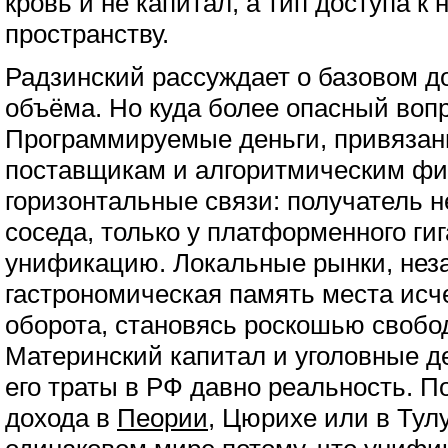
кровь и не капитал, а тип доступа к
пространству.
Радзинский рассуждает о базовом до
объёма. Но куда более опасный вопро
Программируемые деньги, привязан
поставщикам и алгоритмическим фи
горизонтальные связи: получатель н
соседа, только у платформенного ги
унификацию. Локальные рынки, нез
гастрономическая память места исч
оборота, становясь роскошью свобод
Материнский капитал и уголовные д
его траты в РФ давно реальность. П
дохода в
Пеории
, Цюрихе или в Тул