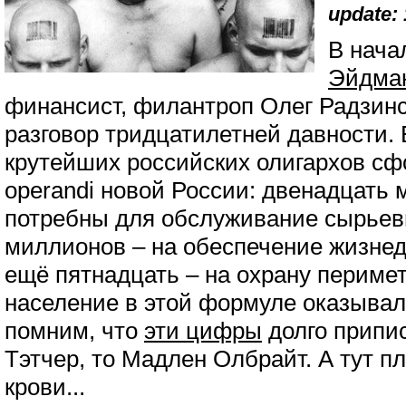
update: 
В нач
Эйдма
финансист, филантроп Олег Радзин
разговор тридцатилетней давности. 
крутейших российских олигархов с
operandi новой России: двенадцать
потребны для обслуживание сырьевы
миллионов – на обеспечение жизнед
ещё пятнадцать – на охрану периме
население в этой формуле оказыва
помним, что
эти цифры
долго припи
Тэтчер, то Мадлен Олбрайт. А тут пл
крови...