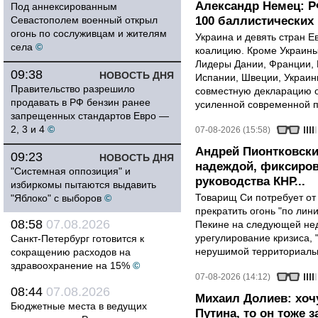
Александр Немец: Р
Под аннексированным
Севастополем военный открыл
100 баллистических 
огонь по сослуживцам и жителям
Украина и девять стран 
села
©
коалицию. Кроме Украины,
Лидеры Дании, Франции, 
09:38
НОВОСТЬ ДНЯ
Испании, Швеции, Украин
Правительство разрешило
совместную декларацию о
продавать в РФ бензин ранее
усиленной современной п
запрещенных стандартов Евро —
2, 3 и 4
©
07-08-2026 (15:58)
Андрей Пионтковски
09:23
НОВОСТЬ ДНЯ
надеждой, фиксиров
"Системная оппозиция" и
руководства КНР...
избиркомы пытаются выдавить
Товарищ Си потребует от
"Яблоко" с выборов
©
прекратить огонь "по лини
08:58
07.08.2026
Пекине на следующей нед
урегулирование кризиса, 
Санкт-Петербург готовится к
нерушимой территориальн
сокращению расходов на
здравоохранение на 15%
©
07-08-2026 (14:12)
08:44
07.08.2026
Михаил Долиев: хочу
Бюджетные места в ведущих
Путина, то он тоже з