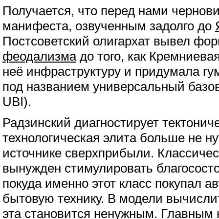
Получается, что перед нами чернов
манифеста, озвученным задолго до
Постсоветский олигархат вывел фо
феодализма
до того, как Кремниева
неё инфраструктуру и придумала гу
под названием универсальный базо
UBI).
Радзинский диагностирует тектониче
технологическая элита больше не ну
источнике сверхприбыли. Классиче
вынужден стимулировать благососто
покуда именно этот класс покупал а
бытовую технику. В модели вычисл
эта становится ненужным. Главным 