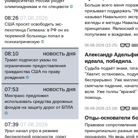
университетах России уходят
Больше всего меня поража
олимпиадникам и по спецквоте
©
призывает поддержать "Яб
называл Навального экст
08:26
07.08.2026
взгляды и методы Наваль
США просят освободить экс-
принципами. Явлинский о
пехотинца Гилмана: в РФ он из
популизме и вождизме, ко
тюремной больницы попал в
психиатрическую
©
06-08-2026 (15:25)
08:10
НОВОСТЬ ДНЯ
Александр Адельфин
Трамп подписал указы по
идеала, победила.
ограничению предоставления
Судьба подаёт знаки, гига
гражданства США по праву
"Хватит, остановись, поду
рождения
©
беспрерывно. Уже миллио
смягчали падение, начато
07:53
НОВОСТЬ ДНЯ
воле. Уже толпы "врачей
Минтранс предложил
помощь.
использовать средства дорожных
фондов на защиту дорог от БПЛА
06-08-2026 (15:18)
©
Отцы-основатели бо
07:39
07.08.2026
Правовое сопротивление 
Урал начал утро в режиме
принципиально разные ве
беспилотной опасности, горит
процедуру. Но ведь этой 