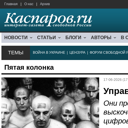
Главная
|
О нас
|
Архив
НОВОСТИ
СТАТЬИ
БЛОГИ
АВТОРЫ
В 
ТЕМЫ
ВОЙНА В УКРАИНЕ
|
ЦЕНЗУРА
|
ФОРУМ СВОБОДНОЙ 
Пятая колонка
17-06-2026 (17
Упра
Они пр
выскоч
цифров