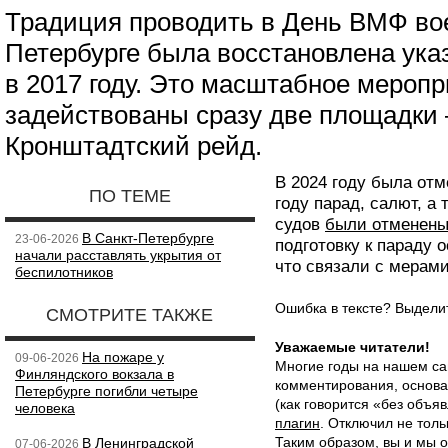
Традиция проводить в День ВМФ во
Петербурге была восстановлена ук
в 2017 году. Это масштабное меропр
задействованы сразу две площадки 
Кронштадтский рейд.
В 2024 году была отм
ПО ТЕМЕ
году парад, салют, а
судов
были отменен
В Санкт-Петербурге
23-06-2026
подготовку к параду 
начали расставлять укрытия от
что связали с мерами
беспилотников
Ошибка в тексте? Выдел
СМОТРИТЕ ТАКЖЕ
Уважаемые читатели!
На пожаре у
09-06-2026
Многие годы на нашем са
Финляндского вокзала в
комментирования, основа
Петербурге погибли четыре
(как говорится «без объ
человека
плагин
. Отключил не толь
Таким образом, вы и мы о
В Ленинградской
07-06-2026