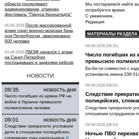
области продолжают
Мы постараемся найти за
разминирование, отменен
потребуется время.
фестиваль "Паруса Кронштадта"
С уважением,
Редакция
После массированной
06-06-2026
атаки горит военно-морская база
МАТЕРИАЛЫ РАЗДЕЛА
под Петербургом, эвакуировано
600 человек
09-08-2026 (09:35)
ПМЭФ начался с атаки
03-06-2026
Число погибших из 
на Санкт-Петербург,
превысило полмилл
пострадавших и задержки рейсов
Би-би-си совместно с из
установила имена 238 014
НОВОСТИ
09-08-2026 (09:01)
09:35
НОВОСТЬ ДНЯ
Следствие прекрати
Число погибших из армии РФ на
полицейских, слома
войне в Украине превысило
полмиллиона человек
Следствие прекратило уг
отношении сотрудников п
09:01
НОВОСТЬ ДНЯ
09-08-2026 (08:43)
Следствие прекратило уголовное
дело в отношении полицейских,
Ночью ПВО перехват
сломавших руку учительнице
©