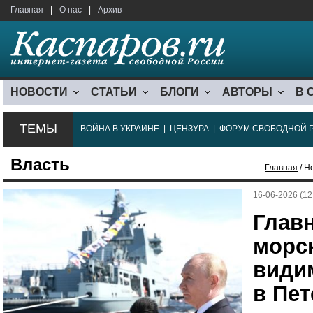
Главная
|
О нас
|
Архив
НОВОСТИ
СТАТЬИ
БЛОГИ
АВТОРЫ
В 
ТЕМЫ
ВОЙНА В УКРАИНЕ
|
ЦЕНЗУРА
|
ФОРУМ СВОБОДНОЙ 
Власть
Главная
/ Н
16-06-2026 (12
Глав
морс
видим
в Пе