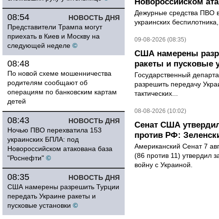
Новороссийском ата
Дежурные средства ПВО в 
08:54
НОВОСТЬ ДНЯ
украинских беспилотника
Представители Трампа могут
приехать в Киев и Москву на
09-08-2026 (08:35)
следующей неделе
©
США намерены разре
08:48
ракеты и пусковые 
По новой схеме мошенничества
Государственный департ
родителям сообщают об
разрешить передачу Украи
операциям по банковским картам
тактических...
детей
08-08-2026 (10:02)
08:43
НОВОСТЬ ДНЯ
Сенат США утвердил
Ночью ПВО перехватила 153
против РФ: Зеленск
украинских БПЛА: под
Американский Сенат 7 ав
Новороссийском атакована база
(86 против 11) утвердил з
"Роснефти"
©
войну с Украиной.
08:35
НОВОСТЬ ДНЯ
США намерены разрешить Турции
передать Украине ракеты и
пусковые установки
©