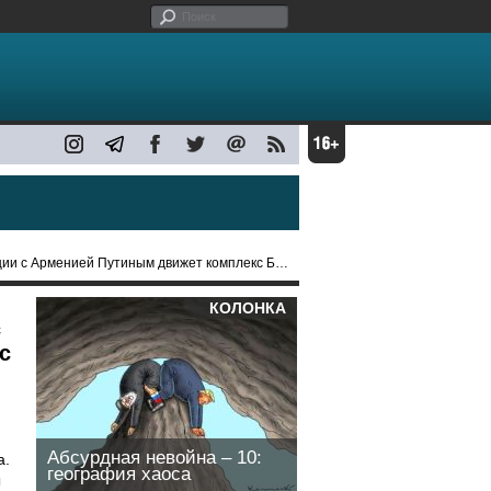
 с Арменией Путиным движет комплекс Бонапарта
КОЛОНКА
с
с
Абсурдная невойна – 10:
а.
география хаоса
ы