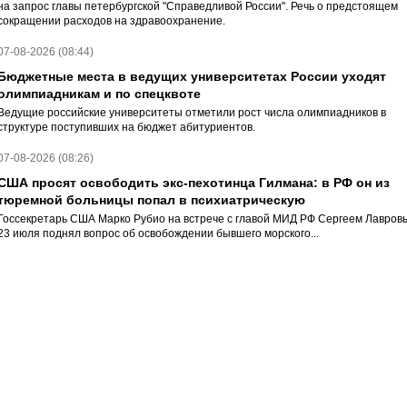
на запрос главы петербургской "Справедливой России". Речь о предстоящем
сокращении расходов на здравоохранение.
07-08-2026 (08:44)
Бюджетные места в ведущих университетах России уходят
олимпиадникам и по спецквоте
Ведущие российские университеты отметили рост числа олимпиадников в
структуре поступивших на бюджет абитуриентов.
07-08-2026 (08:26)
США просят освободить экс-пехотинца Гилмана: в РФ он из
тюремной больницы попал в психиатрическую
Госсекретарь США Марко Рубио на встрече с главой МИД РФ Сергеем Лавров
23 июля поднял вопрос об освобождении бывшего морского...