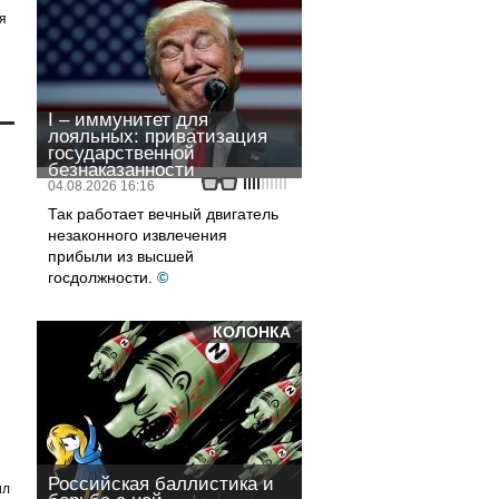
я
I – иммунитет для
лояльных: приватизация
государственной
безнаказанности
04.08.2026 16:16
Так работает вечный двигатель
незаконного извлечения
прибыли из высшей
госдолжности.
©
КОЛОНКА
Российская баллистика и
ил