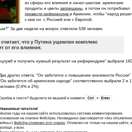
из сферы его влияния и начал шантаж: армянские
продукты и цветы
запрещены,
а потом он потребовал
провести референдум
в Армении, чтобы "народ решил
с кем он: с Россией или с Европой.
ым?" За две недели на вопрос ответили 538 человек.
 считает, что у Путина ущемлен комплекс
т от его влияния.
ецлужб и получить нужный результат на референдуме" выбрали 16
Два других ответа: "Он заботится о повышении значимости России" 
"Он заботится об армянском народе" соответственно выбрали 2 и 1
человек (0,4% и 2%).
Ошибка в тексте? Выделите ее мышкой и нажмите
Ctrl
+
Enter
Уважаемые читатели!
Многие годы на нашем сайте использовалась система комментирования,
основанная на плагине Фейсбука. Неожиданно (как говорится «без объявлени
войны»)
Фейсбук отключил этот плагин
. Отключил не только на нашем сайте, 
вообще, у всех.