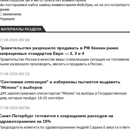
Таким образом, вы и мы остались без комментариев.
Мы постараемся найти замену комментариям Фейсбука, но на это потребуетс
время.
С уважением,
Редакция
МАТЕРИАЛЫ РАЗДЕЛА
07-08-2026 (09:38)
Правительство разрешило продавать в РФ бензин ранее
запрещенных стандартов Евро — 2, 3 и 4
Правительство России в качестве меры стабилизации ситуации на топливном
рынке разрешило производить, ввозить и продавать в России...
07-08-2026 (09:23)
"Системная оппозиция" и избиркомы пытаются выдавить
"Яблоко" с выборов
ЦИК зарегистрировал список партии "Яблоко" на выборы в Государственную
думу, которые пройдут 18-20 сентября.
07-08-2026 (08:58)
Санкт-Петербург готовится к сокращению расходов на
здравоохранение на 15%
Председатель комитета по здравоохранению Андрей Сарана 6 августа ответ