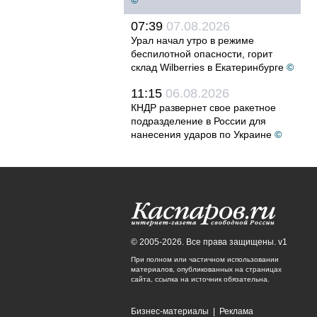
©
07:39
07.08.2026
Урал начал утро в режиме
беспилотной опасности, горит
склад Wilberries в Екатеринбурге
©
11:15
06.08.2026
КНДР развернет свое ракетное
подразделение в России для
нанесения ударов по Украине
©
© 2005-2026. Все права защищены. v1
При полном или частичном использовании
материалов, опубликованных на страницах
сайта, ссылка на источник обязательна.
Бизнес-материалы
|
Реклама