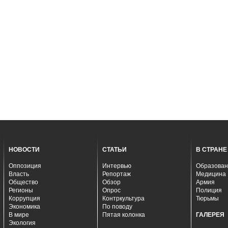
НОВОСТИ
СТАТЬИ
В СТРАНЕ
Оппозиция
Интервью
Образован
Власть
Репортаж
Медицина
Общество
Обзор
Армия
Регионы
Опрос
Полиция
Коррупция
Контркультура
Тюрьмы
Экономика
По поводу
В мире
Пятая колонка
ГАЛЕРЕЯ
Экология