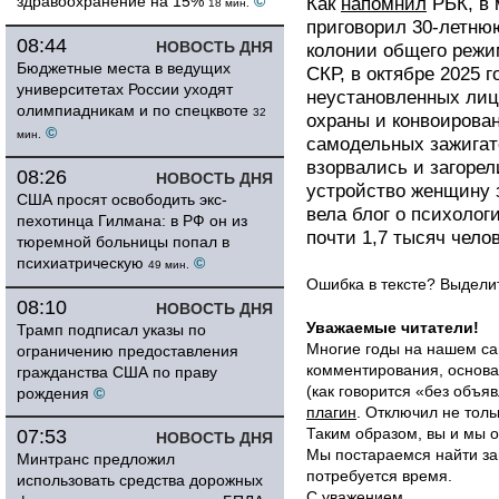
здравоохранение на 15%
©
Как
напомнил
РБК, в 
18 мин.
приговорил 30-летню
08:44
НОВОСТЬ ДНЯ
колонии общего режим
Бюджетные места в ведущих
СКР, в октябре 2025 г
университетах России уходят
неустановленных лиц
олимпиадникам и по спецквоте
32
охраны и конвоирова
©
мин.
самодельных зажигат
взорвались и загорел
08:26
НОВОСТЬ ДНЯ
устройство женщину 
США просят освободить экс-
вела блог о психолог
пехотинца Гилмана: в РФ он из
почти 1,7 тысяч челов
тюремной больницы попал в
психиатрическую
©
49 мин.
Ошибка в тексте? Выдел
08:10
НОВОСТЬ ДНЯ
Уважаемые читатели!
Трамп подписал указы по
Многие годы на нашем са
ограничению предоставления
комментирования, основа
гражданства США по праву
(как говорится «без объ
рождения
©
плагин
. Отключил не толь
Таким образом, вы и мы о
07:53
НОВОСТЬ ДНЯ
Мы постараемся найти за
Минтранс предложил
потребуется время.
использовать средства дорожных
С уважением,