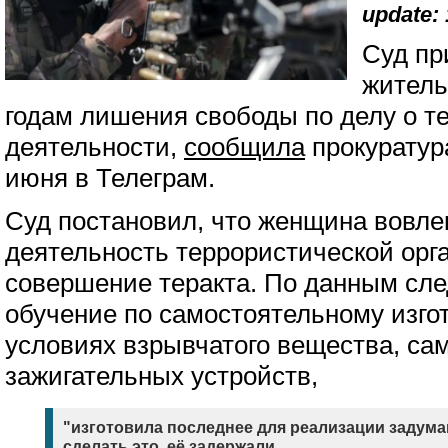
update: 
Суд пр
житель
годам лишения свободы по делу о т
деятельности,
сообщила
прокуратура
июня в Телеграм.
Суд постановил, что женщина вовле
деятельность террористической орг
совершение теракта. По данным сле
обучение по самостоятельному изг
условиях взрывчатого вещества, са
зажигательных устройств,
"изготовила последнее для реализации задуман
сделать это, её задержали.