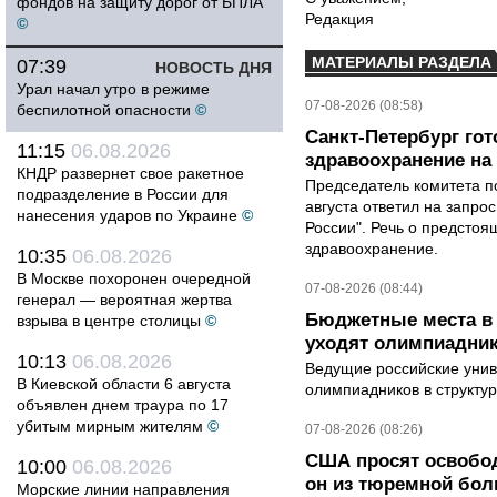
фондов на защиту дорог от БПЛА
Редакция
©
МАТЕРИАЛЫ РАЗДЕЛА
07:39
НОВОСТЬ ДНЯ
Урал начал утро в режиме
07-08-2026 (08:58)
беспилотной опасности
©
Санкт-Петербург го
11:15
06.08.2026
здравоохранение на
КНДР развернет свое ракетное
Председатель комитета п
подразделение в России для
августа ответил на запро
нанесения ударов по Украине
©
России". Речь о предсто
здравоохранение.
10:35
06.08.2026
В Москве похоронен очередной
07-08-2026 (08:44)
генерал — вероятная жертва
Бюджетные места в 
взрыва в центре столицы
©
уходят олимпиадник
10:13
06.08.2026
Ведущие российские унив
В Киевской области 6 августа
олимпиадников в структу
объявлен днем траура по 17
убитым мирным жителям
©
07-08-2026 (08:26)
США просят освобод
10:00
06.08.2026
он из тюремной бол
Морские линии направления