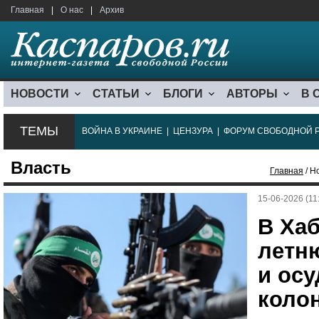
Главная
|
О нас
|
Архив
НОВОСТИ
СТАТЬИ
БЛОГИ
АВТОРЫ
В 
ТЕМЫ
ВОЙНА В УКРАИНЕ
|
ЦЕНЗУРА
|
ФОРУМ СВОБОДНОЙ 
Власть
Главная
/ Н
15-06-2026 (11
В Хаб
летн
и осу
коло