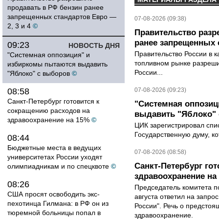
продавать в РФ бензин ранее
запрещенных стандартов Евро —
07-08-2026 (09:38)
2, 3 и 4
©
Правительство разр
ранее запрещенных с
09:23
НОВОСТЬ ДНЯ
Правительство России в к
"Системная оппозиция" и
топливном рынке разрешил
избиркомы пытаются выдавить
России...
"Яблоко" с выборов
©
08:58
07-08-2026 (09:23)
Санкт-Петербург готовится к
"Системная оппози
сокращению расходов на
выдавить "Яблоко"
здравоохранение на 15%
©
ЦИК зарегистрировал спис
Государственную думу, ко
08:44
Бюджетные места в ведущих
07-08-2026 (08:58)
университетах России уходят
Санкт-Петербург го
олимпиадникам и по спецквоте
©
здравоохранение на
08:26
Председатель комитета п
США просят освободить экс-
августа ответил на запро
пехотинца Гилмана: в РФ он из
России". Речь о предсто
тюремной больницы попал в
здравоохранение.