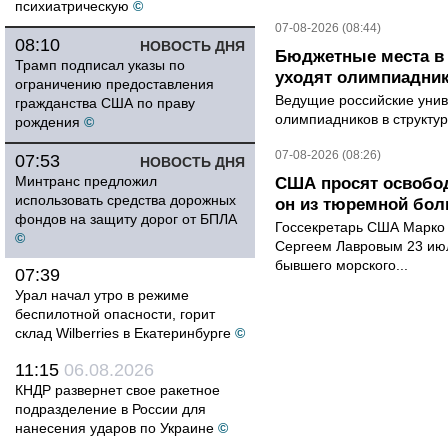
психиатрическую
©
07-08-2026 (08:44)
08:10
НОВОСТЬ ДНЯ
Бюджетные места в 
Трамп подписал указы по
уходят олимпиадник
ограничению предоставления
Ведущие российские унив
гражданства США по праву
олимпиадников в структу
рождения
©
07-08-2026 (08:26)
07:53
НОВОСТЬ ДНЯ
Минтранс предложил
США просят освобод
использовать средства дорожных
он из тюремной бол
фондов на защиту дорог от БПЛА
Госсекретарь США Марко 
©
Сергеем Лавровым 23 ию
бывшего морского...
07:39
Урал начал утро в режиме
беспилотной опасности, горит
склад Wilberries в Екатеринбурге
©
11:15
06.08.2026
КНДР развернет свое ракетное
подразделение в России для
нанесения ударов по Украине
©