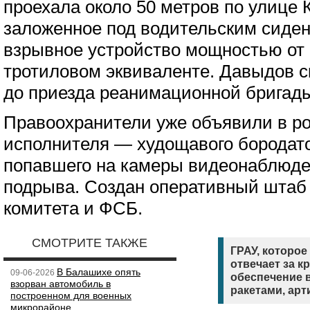
проехала около 50 метров по улице 
заложенное под водительским сиде
взрывное устройство мощностью от 
тротиловом эквиваленте. Давыдов с
до приезда реанимационной бригад
Правоохранители уже объявили в ро
исполнителя — худощавого бородато
попавшего на камеры видеонаблюде
подрыва. Создан оперативный штаб
комитета и ФСБ.
СМОТРИТЕ ТАКЖЕ
ГРАУ, которое
отвечает за к
В Балашихе опять
09-06-2026
обеспечение 
взорван автомобиль в
ракетами, ар
построенном для военных
микрорайоне