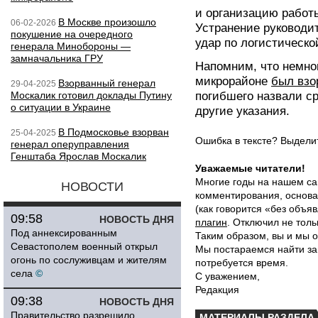
и организацию работы
В Москве произошло
06-02-2026
Устранение руководи
покушение на очередного
удар по логистическ
генерала Минобороны —
замначальника ГРУ
Напомним, что немног
микрорайоне
был взо
Взорванный генерал
29-04-2025
Москалик готовил доклады Путину
погибшего назвали ср
о ситуации в Украине
другие указания.
В Подмосковье взорван
25-04-2025
Ошибка в тексте? Выдел
генерал оперуправления
Генштаба Ярослав Москалик
Уважаемые читатели!
Многие годы на нашем са
НОВОСТИ
комментирования, основа
(как говорится «без объ
09:58
НОВОСТЬ ДНЯ
плагин
. Отключил не толь
Под аннексированным
Таким образом, вы и мы о
Севастополем военный открыл
Мы постараемся найти за
огонь по сослуживцам и жителям
потребуется время.
села
©
С уважением,
Редакция
09:38
НОВОСТЬ ДНЯ
Правительство разрешило
МАТЕРИАЛЫ РАЗДЕЛА