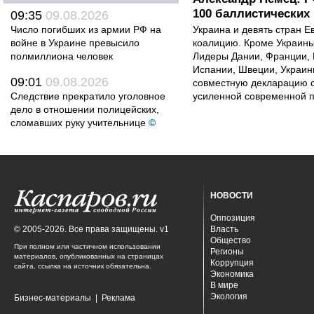
100 баллистических 
09:35
09.08.2026
Число погибших из армии РФ на
Украина и девять стран 
войне в Украине превысило
коалицию. Кроме Украины,
полмиллиона человек
Лидеры Дании, Франции, 
Испании, Швеции, Украин
09:01
09.08.2026
совместную декларацию о
Следствие прекратило уголовное
усиленной современной п
дело в отношении полицейских,
сломавших руку учительнице
©
НОВОСТИ
Оппозиция
© 2005-2026. Все права защищены. v1
Власть
Общество
При полном или частичном использовании
Регионы
материалов, опубликованных на страницах
Коррупция
сайта, ссылка на источник обязательна.
Экономика
В мире
Экология
Бизнес-материалы
|
Реклама