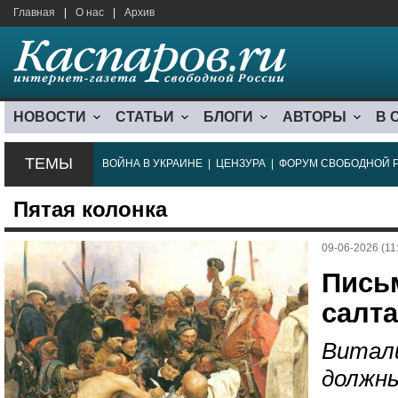
Главная
|
О нас
|
Архив
НОВОСТИ
СТАТЬИ
БЛОГИ
АВТОРЫ
В 
ТЕМЫ
ВОЙНА В УКРАИНЕ
|
ЦЕНЗУРА
|
ФОРУМ СВОБОДНОЙ 
Пятая колонка
09-06-2026 (11
Пись
салта
Витали
должны