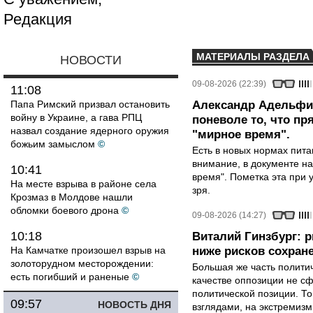
Редакция
МАТЕРИАЛЫ РАЗДЕЛА
НОВОСТИ
09-08-2026 (22:39)
11:08
Папа Римский призвал остановить
Александр Адельфин
войну в Украине, а гава РПЦ
поневоле то, что п
назвал создание ядерного оружия
"мирное время".
божьим замыслом
©
Есть в новых нормах пит
внимание, в документе на
10:41
время". Пометка эта при 
На месте взрыва в районе села
зря.
Крозмаз в Молдове нашли
обломки боевого дрона
©
09-08-2026 (14:27)
10:18
Виталий Гинзбург: 
На Камчатке произошел взрыв на
ниже рисков сохране
золоторудном месторождении:
Большая же часть политич
есть погибший и раненые
©
качестве оппозиции не сф
политической позиции. Т
09:57
НОВОСТЬ ДНЯ
взглядами, на экстремизм