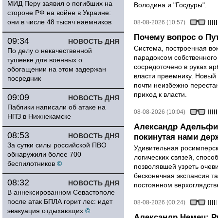
МИД Перу заявил о погибших на
Володина и "Госдуры".
стороне РФ на войне в Украине:
они в числе 48 тысяч наемников
08-08-2026 (10:57)
Почему вопрос о Пут
09:34
НОВОСТЬ ДНЯ
Система, построенная вок
По делу о некачественной
парадоксом собственного
тушенке для военных о
сосредоточено в руках ар
обогащении на этом задержан
власти преемнику. Новый 
посредник
почти неизбежно перестан
приход к власти.
09:09
НОВОСТЬ ДНЯ
Паблики написали об атаке на
08-08-2026 (10:04)
НПЗ в Нижнекамске
Александр Адельфи
08:53
НОВОСТЬ ДНЯ
покинутая нами держ
За сутки силы российской ПВО
Удивительная росимперск
обнаружили более 700
логических связей, спосо
беспилотников
©
позволявшей узреть очев
бесконечная экспансия т
08:32
НОВОСТЬ ДНЯ
постоянном верхоглядств
В аннексированном Севастополе
после атак БПЛА горит лес: идет
08-08-2026 (00:24)
эвакуация отдыхающих
©
Александр Немец: Р