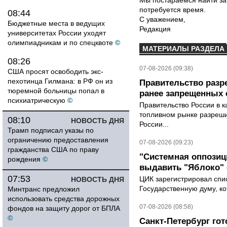
Мы постараемся найти за
потребуется время.
08:44
С уважением,
Бюджетные места в ведущих
Редакция
университетах России уходят
олимпиадникам и по спецквоте
©
МАТЕРИАЛЫ РАЗДЕЛА
08:26
07-08-2026 (09:38)
США просят освободить экс-
пехотинца Гилмана: в РФ он из
Правительство разр
тюремной больницы попал в
ранее запрещенных с
психиатрическую
©
Правительство России в к
топливном рынке разрешил
08:10
НОВОСТЬ ДНЯ
России...
Трамп подписал указы по
ограничению предоставления
07-08-2026 (09:23)
гражданства США по праву
"Системная оппози
рождения
©
выдавить "Яблоко"
07:53
ЦИК зарегистрировал спис
НОВОСТЬ ДНЯ
Государственную думу, ко
Минтранс предложил
использовать средства дорожных
07-08-2026 (08:58)
фондов на защиту дорог от БПЛА
©
Санкт-Петербург го