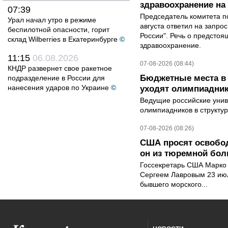
здравоохранение на
07:39
Председатель комитета п
Урал начал утро в режиме
августа ответил на запро
беспилотной опасности, горит
России". Речь о предсто
склад Wilberries в Екатеринбурге
©
здравоохранение.
11:15
06.08.2026
07-08-2026 (08:44)
КНДР развернет свое ракетное
Бюджетные места в 
подразделение в России для
нанесения ударов по Украине
©
уходят олимпиадник
Ведущие российские унив
олимпиадников в структу
07-08-2026 (08:26)
США просят освобод
он из тюремной бол
Госсекретарь США Марко 
Сергеем Лавровым 23 ию
бывшего морского...