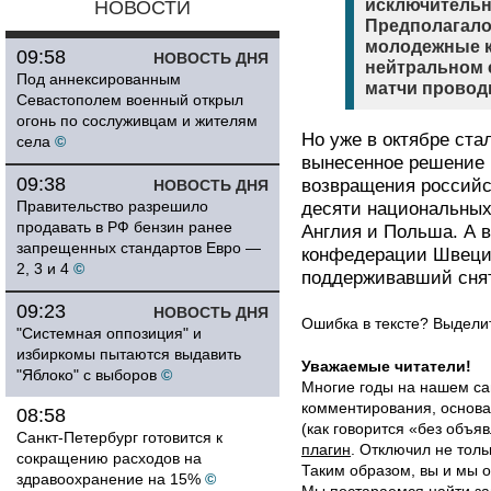
исключительн
НОВОСТИ
Предполагало
молодежные к
09:58
НОВОСТЬ ДНЯ
нейтральном с
Под аннексированным
матчи провод
Севастополем военный открыл
огонь по сослуживцам и жителям
Но уже в октябре ста
села
©
вынесенное решение 
09:38
возвращения российс
НОВОСТЬ ДНЯ
Правительство разрешило
десяти национальных
продавать в РФ бензин ранее
Англия и Польша. А 
запрещенных стандартов Евро —
конфедерации Швеци
2, 3 и 4
©
поддерживавший сняти
09:23
НОВОСТЬ ДНЯ
Ошибка в тексте? Выдел
"Системная оппозиция" и
избиркомы пытаются выдавить
Уважаемые читатели!
"Яблоко" с выборов
©
Многие годы на нашем са
комментирования, основа
08:58
(как говорится «без объ
Санкт-Петербург готовится к
плагин
. Отключил не толь
сокращению расходов на
Таким образом, вы и мы о
здравоохранение на 15%
©