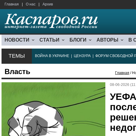
Главная
|
О нас
|
Архив
НОВОСТИ
СТАТЬИ
БЛОГИ
АВТОРЫ
В 
ТЕМЫ
ВОЙНА В УКРАИНЕ
|
ЦЕНЗУРА
|
ФОРУМ СВОБОДНОЙ 
Власть
Главная
/ Н
08-06-2026 (11
УЕФА
посл
реше
недо